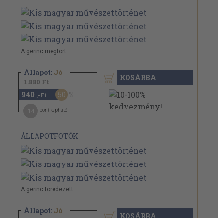
A gerinc megtört.
Állapot:
Jó
KOSÁRBA
1.880 Ft
940
50
,-Ft
14
pont kapható
ÁLLAPOTFOTÓK
A gerinc töredezett.
Állapot:
Jó
KOSÁRBA