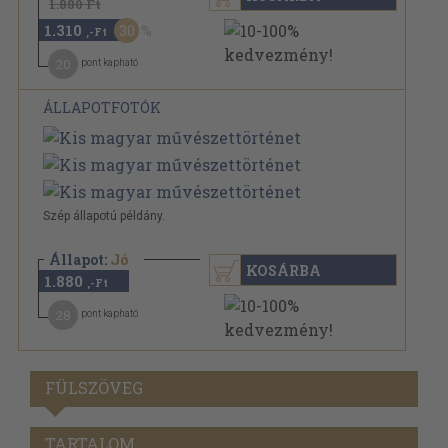
1.880 Ft
1.310
30
,-Ft
20
pont kapható
ÁLLAPOTFOTÓK
Szép állapotú példány.
Állapot:
Jó
KOSÁRBA
1.880
,-Ft
28
pont kapható
FÜLSZÖVEG
TARTALOM