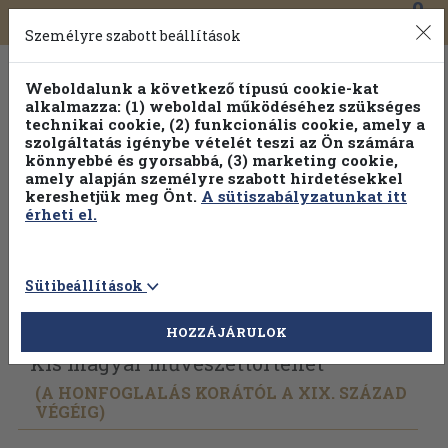
0
Toggle
Főmenü
Könyveink
navigation
Személyre szabott beállítások
Weboldalunk a következő típusú cookie-kat
alkalmazza: (1) weboldal működéséhez szükséges
technikai cookie, (2) funkcionális cookie, amely a
szolgáltatás igénybe vételét teszi az Ön számára
könnyebbé és gyorsabbá, (3) marketing cookie,
Válogasson több mint 1.000.000 kiadványunk közül
10-
amely alapján személyre szabott hirdetésekkel
100% kedvezménnyel!
kereshetjük meg Önt.
A sütiszabályzatunkat itt
érheti el.
Sütibeállítások
Vissza az előző oldalra
Válasszon példányt
HOZZÁJÁRULOK
Kis magyar művészettörténet
(A HONFOGLALÁS KORÁTÓL A XIX. SZÁZAD
VÉGÉIG)