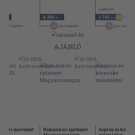
3.480 Ft
0
4.360
1.740
50
,-Ft
,-Ft
,-Ft
6
39
26
pont kapható
pont kapható
pont kapható
AJÁNLÓ
nkori művészet
Románkori építészet
Sopron és körny
Magyarországon
műemlékei