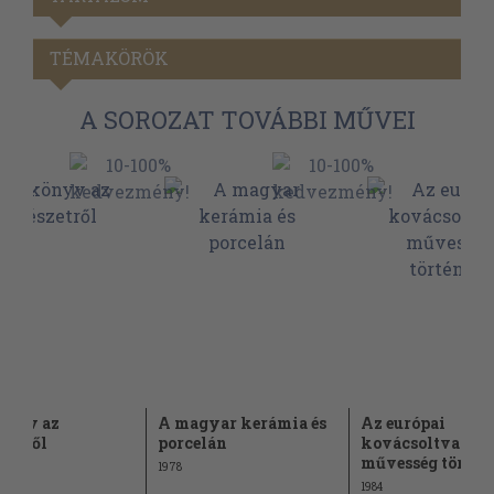
TÉMAKÖRÖK
A SOROZAT TOVÁBBI MŰVEI
önyv az
A magyar kerámia és
Az európai
szetről
porcelán
kovácsoltvas-
művesség történ
1978
1984