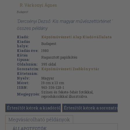
R. Várkonyi Ágnes
Budapest
'Dercsényi Dezső: Kis magyar művészettörténet '
összes példány
Kiadó:
Képzőművészeti Alap Kiadóvállalata
Kiadás
Budapest
helye:
Kiadás éve:
1980
Kötés
Ragasztott papírkötés
típusa:
Oldalszám:
395
oldal
Sorozatcím:
Képzőművészeti Zsebkönyvtár
Kötetszám:
Nyelv:
Magyar
Méret:
19 cm x 13 cm
ISBN:
963-336-128-1
Színes és fekete-fehér fotókkal,
Megjegyzés:
reprodukciókkal illusztrálva.
Értesítőt kérek a kiadóról
Értesítőt kérek a sorozatról
Megvásárolható példányok
ÁLLAPOTFOTÓK