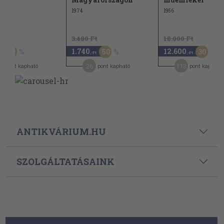
1974
1956
t
3.480 Ft
18.000 Ft
1.740
12.600
20
50
30
,-Ft
,-Ft
26
113
pont kapható
pont kapható
pont kapható
ANTIKVÁRIUM.HU
SZOLGÁLTATÁSAINK