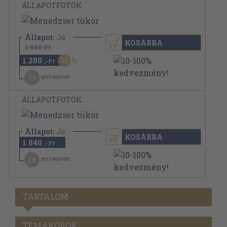
ÁLLAPOTFOTÓK
Állapot:
Jó
KOSÁRBA
1.840 Ft
1.280
30
,-Ft
19
pont kapható
ÁLLAPOTFOTÓK
Állapot:
Jó
KOSÁRBA
1.840
,-Ft
28
pont kapható
TARTALOM
TÉMAKÖRÖK