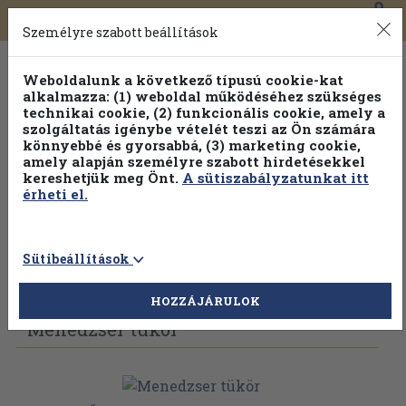
0
Toggle
Főmenü
Könyveink
navigation
Személyre szabott beállítások
Weboldalunk a következő típusú cookie-kat
alkalmazza: (1) weboldal működéséhez szükséges
technikai cookie, (2) funkcionális cookie, amely a
szolgáltatás igénybe vételét teszi az Ön számára
könnyebbé és gyorsabbá, (3) marketing cookie,
Válogasson több mint 1.000.000 kiadványunk közül
10-
amely alapján személyre szabott hirdetésekkel
100% kedvezménnyel!
kereshetjük meg Önt.
A sütiszabályzatunkat itt
érheti el.
Sütibeállítások
Vissza az előző oldalra
Válasszon példányt
HOZZÁJÁRULOK
Menedzser tükör