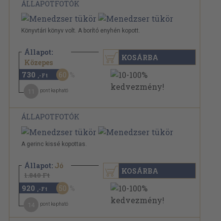
ÁLLAPOTFOTÓK
Könyvtári könyv volt. A borító enyhén kopott.
Állapot:
KOSÁRBA
1.840 Ft
Közepes
730
60
,-Ft
11
pont kapható
ÁLLAPOTFOTÓK
A gerinc kissé kopottas.
Állapot:
Jó
KOSÁRBA
1.840 Ft
920
50
,-Ft
14
pont kapható