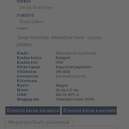
SZERZŐ
Derek Rowntree
FORDÍTÓ
Hajdu Gábor
Budapest
'Derek Rowntree: Menedzser tükör ' összes
példány
Kiadó:
Műszaki Könyvkiadó
Kiadás helye:
Budapest
Kiadás éve:
1992
Kötés típusa:
Ragasztott papírkötés
Oldalszám:
386
oldal
Sorozatcím:
Karrierkönyvek
Kötetszám:
Nyelv:
Magyar
Méret:
20 cm x 11 cm
ISBN:
963-10-9071-x
Megjegyzés:
Tankönyvi szám: 10055.
Értesítőt kérek a kiadóról
Értesítőt kérek a sorozatról
Megvásárolható példányok