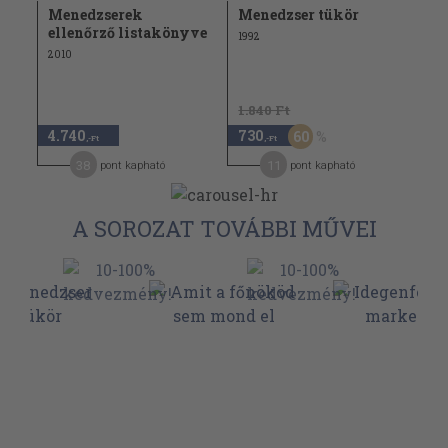
Menedzserek
Menedzser tükör
ellenőrző listakönyve
1992
2010
1.840 Ft
4.740
730
60
,-Ft
,-Ft
38
11
pont kapható
pont kapható
A SOROZAT TOVÁBBI MŰVEI