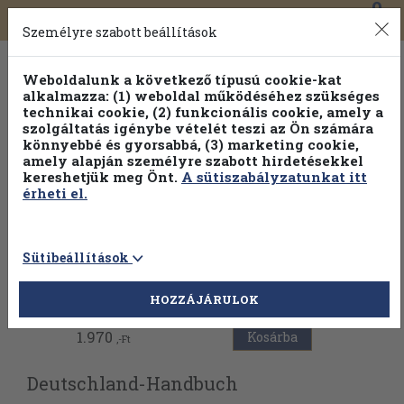
0
Toggle
Főmenü
Könyveink
navigation
Személyre szabott beállítások
Weboldalunk a következő típusú cookie-kat
alkalmazza: (1) weboldal működéséhez szükséges
technikai cookie, (2) funkcionális cookie, amely a
szolgáltatás igénybe vételét teszi az Ön számára
könnyebbé és gyorsabbá, (3) marketing cookie,
Válogasson több mint 30 000 kötet közül
amely alapján személyre szabott hirdetésekkel
Hobbi témakörökben
20% kedvezménnyel!
kereshetjük meg Önt.
A sütiszabályzatunkat itt
érheti el.
Sütibeállítások
Vissza az előző oldalra
HOZZÁJÁRULOK
1.970
Kosárba
,-Ft
Deutschland-Handbuch