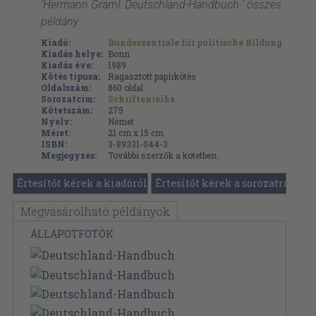
'Hermann Graml: Deutschland-Handbuch ' összes
példány
Kiadó:
Bundeszentrale für politische Bildung
Kiadás helye:
Bonn
Kiadás éve:
1989
Kötés típusa:
Ragasztott papírkötés
Oldalszám:
860
oldal
Sorozatcím:
Schriftenreihe
Kötetszám:
275
Nyelv:
Német
Méret:
21 cm x 15 cm
ISBN:
3-89331-044-3
Megjegyzés:
További szerzők a kötetben.
Értesítőt kérek a kiadóról
Értesítőt kérek a sorozatról
Megvásárolható példányok
ÁLLAPOTFOTÓK