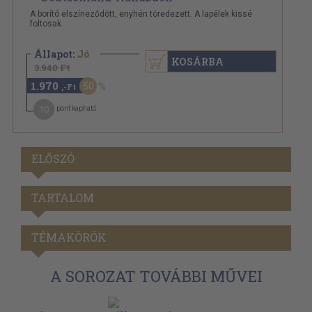
A borító elszíneződött, enyhén töredezett. A lapélek kissé
foltosak.
Állapot:
Jó
KOSÁRBA
3.940 Ft
1.970
50
,-Ft
10
pont kapható
ELŐSZÓ
TARTALOM
TÉMAKÖRÖK
A SOROZAT TOVÁBBI MŰVEI