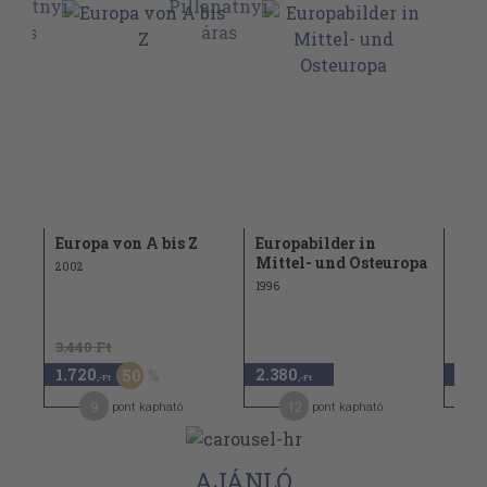
Europa von A bis Z
Europabilder in
Eur
Mittel- und Osteuropa
2002
2002
1996
3.440 Ft
1.720
2.380
2.5
50
,-Ft
,-Ft
9
12
pont kapható
pont kapható
AJÁNLÓ