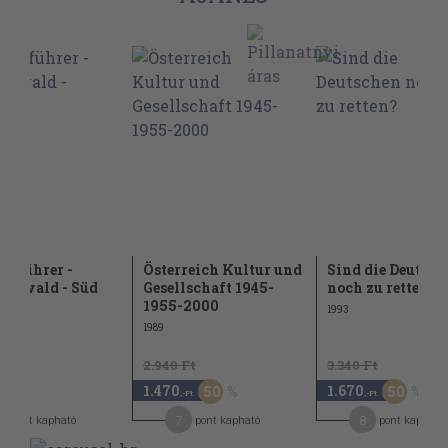
rführer -
Österreich Kultur und
Sind die Deutsch
rzwald - Süd
Gesellschaft 1945-
noch zu retten?
1955-2000
1993
1989
2.940 Ft
3.340 Ft
1.470
1.670
50
50
,-Ft
,-Ft
,-Ft
9
7
8
pont kapható
pont kapható
pont kapható