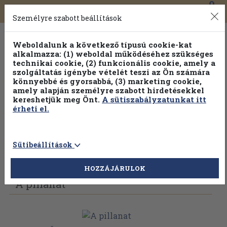
0
Toggle
Főmenü
Könyveink
navigation
Személyre szabott beállítások
Weboldalunk a következő típusú cookie-kat
alkalmazza: (1) weboldal működéséhez szükséges
technikai cookie, (2) funkcionális cookie, amely a
szolgáltatás igénybe vételét teszi az Ön számára
könnyebbé és gyorsabbá, (3) marketing cookie,
amely alapján személyre szabott hirdetésekkel
kereshetjük meg Önt.
A sütiszabályzatunkat itt
érheti el.
Sütibeállítások
Vissza az előző oldalra
Válasszon példányt
HOZZÁJÁRULOK
A pillanat