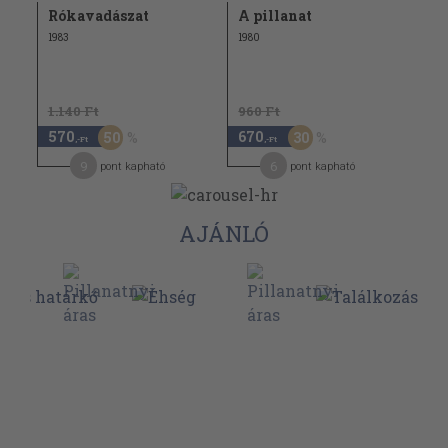
Rókavadászat
A pillanat
1983
1980
1.140 Ft
960 Ft
570
670
50
30
,-Ft
,-Ft
9
6
pont kapható
pont kapható
AJÁNLÓ