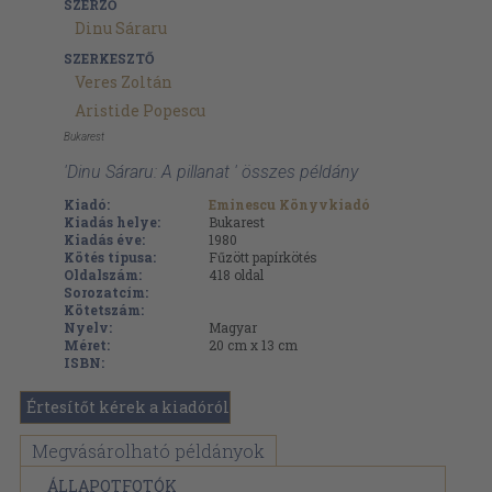
SZERZŐ
Dinu Sáraru
SZERKESZTŐ
Veres Zoltán
Aristide Popescu
Bukarest
'Dinu Sáraru: A pillanat ' összes példány
Kiadó:
Eminescu Könyvkiadó
Kiadás helye:
Bukarest
Kiadás éve:
1980
Kötés típusa:
Fűzött papírkötés
Oldalszám:
418
oldal
Sorozatcím:
Kötetszám:
Nyelv:
Magyar
Méret:
20 cm x 13 cm
ISBN:
Értesítőt kérek a kiadóról
Megvásárolható példányok
ÁLLAPOTFOTÓK