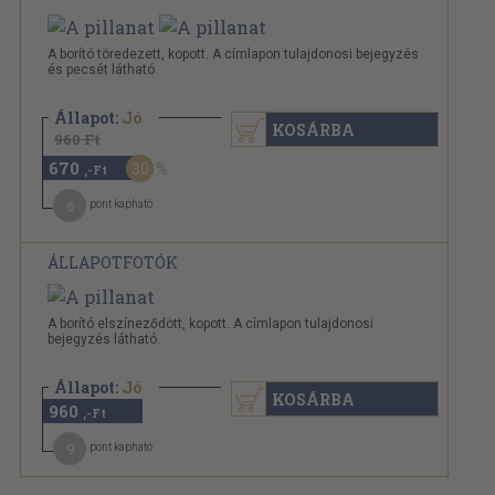
A borító töredezett, kopott. A címlapon tulajdonosi bejegyzés
és pecsét látható.
Állapot:
Jó
KOSÁRBA
960 Ft
670
30
,-Ft
6
pont kapható
ÁLLAPOTFOTÓK
A borító elszíneződött, kopott. A címlapon tulajdonosi
bejegyzés látható.
Állapot:
Jó
KOSÁRBA
960
,-Ft
9
pont kapható