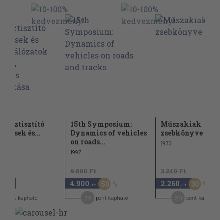
yvíztisztító
15th Symposium:
Műszakiak
dezések és...
Dynamics of vehicles
zsebkönyve
on roads...
1973
1997
9.800 Ft
3.240 Ft
4.900
2.260
50
30
,-Ft
,-Ft
,-Ft
5
25
20
pont kapható
pont kapható
pont kapható