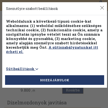
0
Toggle
Főmenü
Könyveink
navigation
Személyre szabott beállítások
Weboldalunk a következő típusú cookie-kat
alkalmazza: (1) weboldal működéséhez szükséges
technikai cookie, (2) funkcionális cookie, amely a
szolgáltatás igénybe vételét teszi az Ön számára
könnyebbé és gyorsabbá, (3) marketing cookie,
Válogasson több mint 1.000.000 kiadványunk közül
10-
amely alapján személyre szabott hirdetésekkel
100% kedvezménnyel!
kereshetjük meg Önt.
A sütiszabályzatunkat itt
érheti el.
Sütibeállítások
Vissza az előző oldalra
HOZZÁJÁRULOK
9.800
Kosárba
,-Ft
Dízelmozdonyok javítása