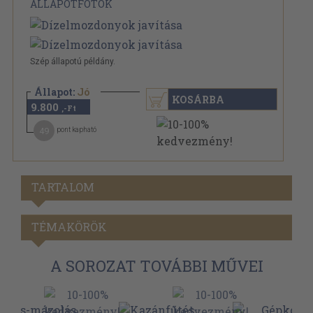
ÁLLAPOTFOTÓK
Szép állapotú példány.
Állapot:
Jó
KOSÁRBA
9.800
,-Ft
49
pont kapható
TARTALOM
TÉMAKÖRÖK
A SOROZAT TOVÁBBI MŰVEI