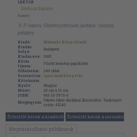
LEKTOR
Görbicz Sándor
Budapest
'V. P. Ivanov: Dízelmozdonyok javítása ' összes
példány
Kiadó:
Műszaki Könyvkiadó
Kiadás
Budapest
helye:
Kiadás éve:
1985
Kötés
Fűzött kemény papírkötés
típusa:
Oldalszám:
340
oldal
Sorozatcím:
Ipari szakkönyvtár
Kötetszám:
Nyelv:
Magyar
Méret:
20 cm x 15 cm
ISBN:
963-10-5976-6
Fekete-fehér ábrákkal illusztrálva. Tankönyvi
Megjegyzés:
szám: 42140.
Értesítőt kérek a kiadóról
Értesítőt kérek a sorozatról
Megvásárolható példányok