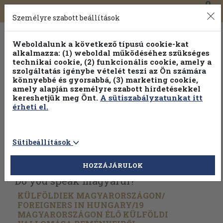
0
Toggle
Főmenü
Könyveink
navigation
Személyre szabott beállítások
Weboldalunk a következő típusú cookie-kat
alkalmazza: (1) weboldal működéséhez szükséges
technikai cookie, (2) funkcionális cookie, amely a
szolgáltatás igénybe vételét teszi az Ön számára
könnyebbé és gyorsabbá, (3) marketing cookie,
Válogasson több mint 30 000 kötet közül
amely alapján személyre szabott hirdetésekkel
Hobbi témakörökben
20% kedvezménnyel!
kereshetjük meg Önt.
A sütiszabályzatunkat itt
érheti el.
Sütibeállítások
Vissza az előző oldalra
Válasszon példányt
HOZZÁJÁRULOK
Do you speak magyarul?
KÜLFÖLDIEK MAGYARORSZÁGON/
FOREIGNERS IN HUNGARY/
19
MAGYARORSZÁGON ÉLŐ KÜLFÖLDI