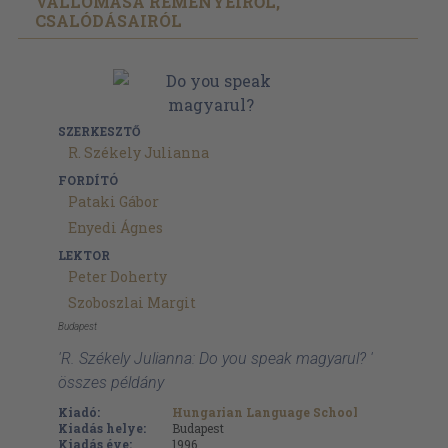
VALLOMÁSA REMÉNYEIRŐL,
CSALÓDÁSAIRÓL
SZERKESZTŐ
R. Székely Julianna
FORDÍTÓ
Pataki Gábor
Enyedi Ágnes
LEKTOR
Peter Doherty
Szoboszlai Margit
Budapest
'R. Székely Julianna: Do you speak magyarul? '
összes példány
Kiadó:
Hungarian Language School
Kiadás helye:
Budapest
Kiadás éve:
1996