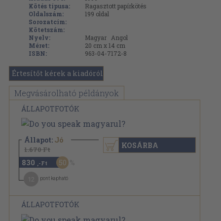
Kötés típusa:
Ragasztott papírkötés
Oldalszám:
199
oldal
Sorozatcím:
Kötetszám:
Nyelv:
Magyar
Angol
Méret:
20 cm x 14 cm
ISBN:
963-04-7172-8
Értesítőt kérek a kiadóról
Megvásárolható példányok
ÁLLAPOTFOTÓK
Állapot:
Jó
KOSÁRBA
1.670 Ft
830
50
,-Ft
12
pont kapható
ÁLLAPOTFOTÓK