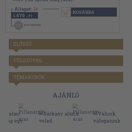
Állapot:
Jó
KOSÁRBA
1.670
,-Ft
25
pont kapható
ELŐSZÓ
FÜLSZÖVEG
TÉMAKÖRÖK
AJÁNLÓ