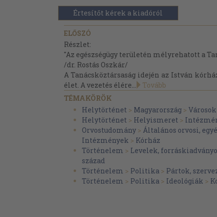
Értesítőt kérek a kiadóról
ELŐSZÓ
Részlet:
"Az egészségügy területén mélyrehatott a Ta
/dr. Rostás Oszkár/
A Tanácsköztársaság idején az István kórh
élet. A vezetés élére...
Tovább
TÉMAKÖRÖK
Helytörténet
>
Magyarország
>
Városok
Helytörténet
>
Helyismeret
>
Intézmé
Orvostudomány
>
Általános orvosi, egy
Intézmények
>
Kórház
Történelem
>
Levelek, forráskiadván
század
Történelem
>
Politika
>
Pártok, szerve
Történelem
>
Politika
>
Ideológiák
>
K