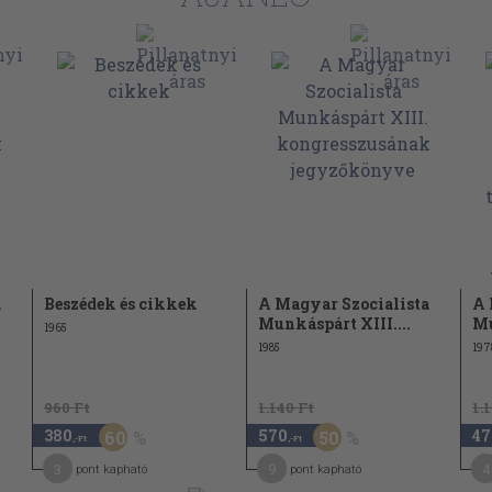
a
Beszédek és cikkek
A Magyar Szocialista
A 
Munkáspárt XIII....
Mu
1965
1985
197
960 Ft
1.140 Ft
1.
380
570
47
60
50
,-Ft
,-Ft
3
9
4
pont kapható
pont kapható