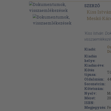
SZERZŐ
Kiss Istvá
Meskó Kár
'Kiss István: 
visszaemlékezé
Or
Kiadó:
Do
Kiadás
helye:
Kiadás éve:
Kötés
Tű
típusa:
Oldalszám:
4
Sorozatcím:
Kötetszám:
Nyelv:
M
Méret:
20
ISBN:
Megjegyzés:
Fe