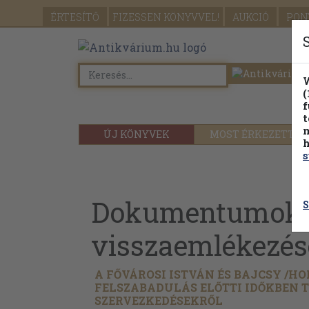
ÉRTESÍTŐ
FIZESSEN
KÖNYVVEL!
AUKCIÓ
PON
W
(
f
t
m
ÚJ KÖNYVEK
MOST ÉRKEZETT
h
s
Dokumentumok,
S
visszaemlékezé
A FŐVÁROSI ISTVÁN ÉS BAJCSY /
HO
FELSZABADULÁS ELŐTTI IDŐKBEN 
SZERVEZKEDÉSEKRŐL