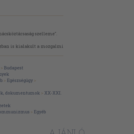
nácsköztársaság szelleme".
ázban is kialakult a mozgalmi
>
Budapest
nyek
éb
>
Egészségügy
>
yok, dokumentumok
>
XX-XXI.
zetek
ommunizmus
>
Egyéb
AJÁNLÓ