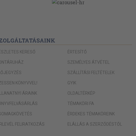
ZOLGÁLTATÁSAINK
ÉSZLETES KERESŐ
ÉRTESÍTŐ
ONTÁRUHÁZ
SZEMÉLYES ÁTVÉTEL
LŐJEGYZÉS
SZÁLLÍTÁSI FELTÉTELEK
IZESSEN KÖNYVVEL!
GYIK
ILLANATNYI ÁRAINK
OLDALTÉRKÉP
ÖNYVFELVÁSÁRLÁS
TÉMAKÖRI FA
SOMAGKÖVETÉS
ÉRDEKES TÉMAKÖREINK
ÍRLEVÉL FELIRATKOZÁS
ELÁLLÁS A SZERZŐDÉSTŐL