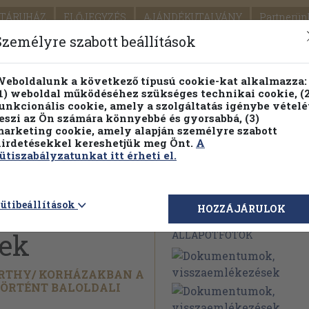
TÁRUHÁZ
ELŐJEGYZÉS
AJÁNDÉKUTALVÁNY
Partnerün
SZÁLLÍTÁS
SEGÍTSÉG
Személyre szabott beállítások
1.
Részletes kereső
Témaköri fa
eboldalunk a következő típusú cookie-kat alkalmazza:
1) weboldal működéséhez szükséges technikai cookie, (2
KIADV
unkcionális cookie, amely a szolgáltatás igénybe vételé
LEGNA
eszi az Ön számára könnyebbé és gyorsabbá, (3)
arketing cookie, amely alapján személyre szabott
PILLANATNYI ÁRAINK
FENNTARTHATÓ OLVASMÁN
irdetésekkel kereshetjük meg Önt.
A
ütiszabályzatunkat itt érheti el.
ütibeállítások
Megvásárolható 
HOZZÁJÁRULOK
sek
ÁLLAPOTFOTÓK
RTHY/
KORHÁZAKBAN A
TÖRTÉNT BALOLDALI