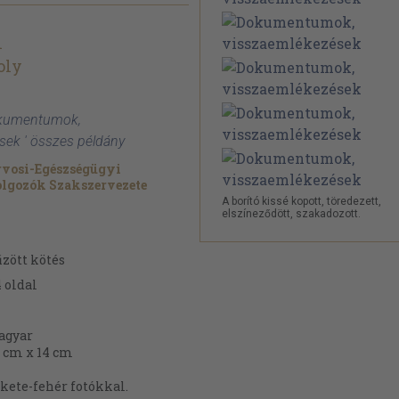
n
oly
Dokumentumok,
sek ' összes példány
vosi-Egészségügyi
lgozók Szakszervezete
A borító kissé kopott, töredezett,
elszíneződött, szakadozott.
zött kötés
4
oldal
agyar
 cm x 14 cm
kete-fehér fotókkal.