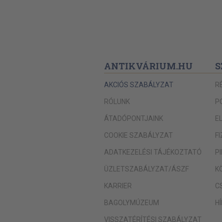
ANTIKVÁRIUM.HU
S
AKCIÓS SZABÁLYZAT
R
RÓLUNK
P
ÁTADÓPONTJAINK
E
COOKIE SZABÁLYZAT
F
ADATKEZELÉSI TÁJÉKOZTATÓ
P
ÜZLETSZABÁLYZAT/ÁSZF
K
KARRIER
C
BAGOLYMÚZEUM
H
VISSZATÉRÍTÉSI SZABÁLYZAT