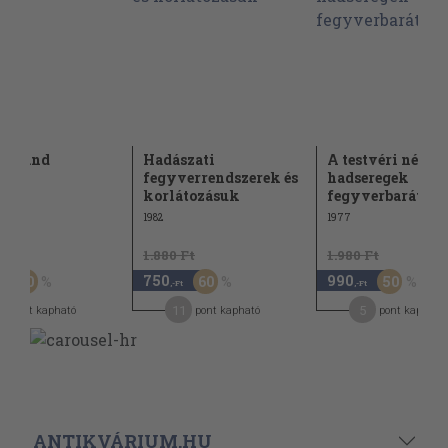
kaland
Hadászati
A testvéri népek 
fegyverrendszerek és
hadseregek
korlátozásuk
fegyverbarátság
1982
1977
Ft
1.880 Ft
1.980 Ft
750
990
30
60
50
-Ft
,-Ft
,-Ft
1
11
5
pont kapható
pont kapható
pont kapható
ANTIKVÁRIUM.HU