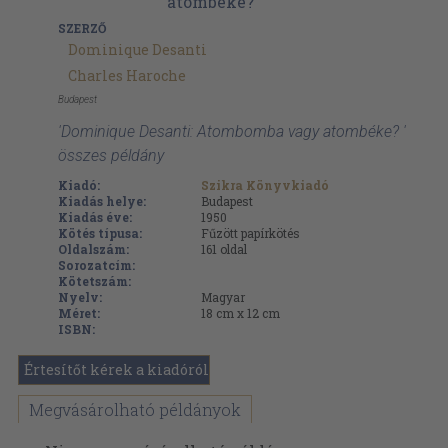
SZERZŐ
Dominique Desanti
Charles Haroche
Budapest
'Dominique Desanti: Atombomba vagy atombéke? '
összes példány
Kiadó:
Szikra Könyvkiadó
Kiadás helye:
Budapest
Kiadás éve:
1950
Kötés típusa:
Fűzött papírkötés
Oldalszám:
161
oldal
Sorozatcím:
Kötetszám:
Nyelv:
Magyar
Méret:
18 cm x 12 cm
ISBN:
Értesítőt kérek a kiadóról
Megvásárolható példányok