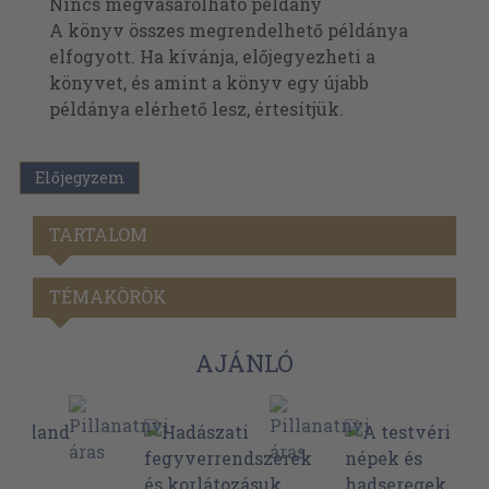
Nincs megvásárolható példány
A könyv összes megrendelhető példánya
elfogyott. Ha kívánja, előjegyezheti a
könyvet, és amint a könyv egy újabb
példánya elérhető lesz, értesítjük.
Előjegyzem
TARTALOM
TÉMAKÖRÖK
AJÁNLÓ