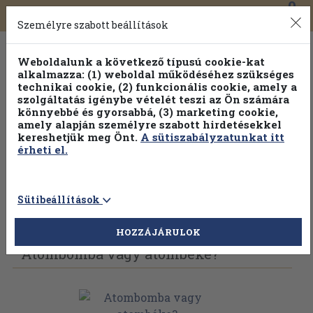
0
Toggle
Főmenü
Könyveink
navigation
Személyre szabott beállítások
Weboldalunk a következő típusú cookie-kat
alkalmazza: (1) weboldal működéséhez szükséges
technikai cookie, (2) funkcionális cookie, amely a
szolgáltatás igénybe vételét teszi az Ön számára
könnyebbé és gyorsabbá, (3) marketing cookie,
amely alapján személyre szabott hirdetésekkel
kereshetjük meg Önt.
A sütiszabályzatunkat itt
érheti el.
Sütibeállítások
Vissza az előző oldalra
Válasszon példányt
HOZZÁJÁRULOK
Atombomba vagy atombéke?