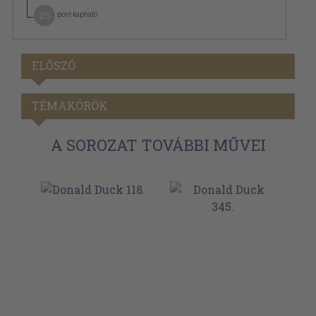
25
pont kapható
ELŐSZÓ
TÉMAKÖRÖK
A SOROZAT TOVÁBBI MŰVEI