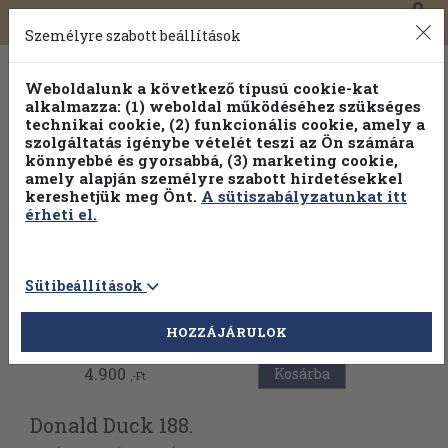
0
Toggle
Főmenü
Könyveink
navigation
Személyre szabott beállítások
Weboldalunk a következő típusú cookie-kat
alkalmazza: (1) weboldal működéséhez szükséges
technikai cookie, (2) funkcionális cookie, amely a
szolgáltatás igénybe vételét teszi az Ön számára
könnyebbé és gyorsabbá, (3) marketing cookie,
amely alapján személyre szabott hirdetésekkel
kereshetjük meg Önt.
A sütiszabályzatunkat itt
érheti el.
Sütibeállítások
Vissza az előző oldalra
HOZZÁJÁRULOK
4.900
Kosárba
,-Ft
Donald Duck 188.