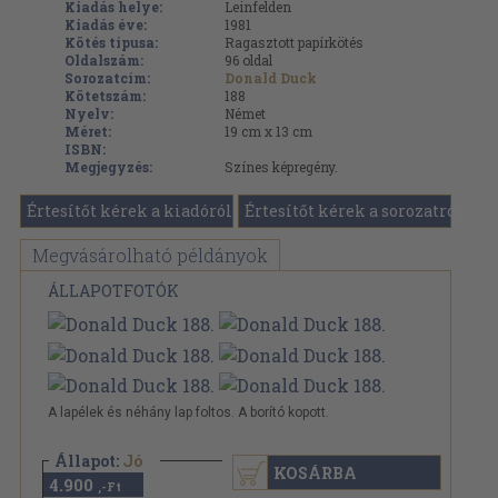
Kiadás helye:
Leinfelden
Kiadás éve:
1981
Kötés típusa:
Ragasztott papírkötés
Oldalszám:
96
oldal
Sorozatcím:
Donald Duck
Kötetszám:
188
Nyelv:
Német
Méret:
19 cm x 13 cm
ISBN:
Megjegyzés:
Színes képregény.
Értesítőt kérek a kiadóról
Értesítőt kérek a sorozatról
Megvásárolható példányok
ÁLLAPOTFOTÓK
A lapélek és néhány lap foltos. A borító kopott.
Állapot:
Jó
KOSÁRBA
4.900
,-Ft