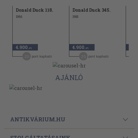
Donald Duck 118.
Donald Duck 345.
Don
1986
1985
1981
4.900
4.900
4.9
,-Ft
,-Ft
25
25
pont kapható
pont kapható
AJÁNLÓ
ANTIKVÁRIUM.HU
SZOLGÁLTATÁSAINK