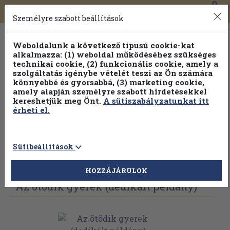
0
Toggle
Főmenü
Könyveink
navigation
Személyre szabott beállítások
Weboldalunk a következő típusú cookie-kat
alkalmazza: (1) weboldal működéséhez szükséges
technikai cookie, (2) funkcionális cookie, amely a
szolgáltatás igénybe vételét teszi az Ön számára
könnyebbé és gyorsabbá, (3) marketing cookie,
Válogasson több mint 1.000.000 kiadványunk közül
10-
amely alapján személyre szabott hirdetésekkel
100% kedvezménnyel!
kereshetjük meg Önt.
A sütiszabályzatunkat itt
érheti el.
Sütibeállítások
Vissza az előző oldalra
Válasszon példányt
HOZZÁJÁRULOK
Az ötödik gyerek (dedikált példány)