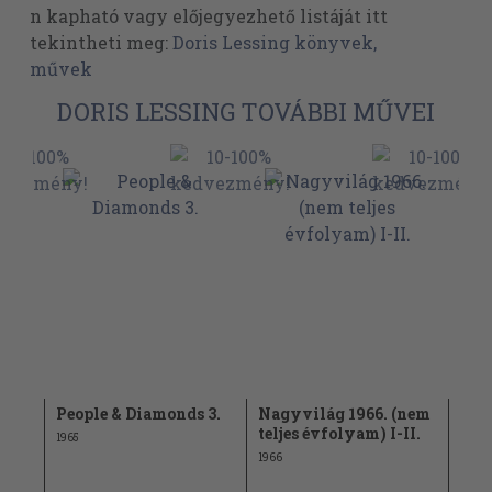
n kapható vagy előjegyezhető listáját itt
tekintheti meg:
Doris Lessing könyvek,
művek
DORIS LESSING TOVÁBBI MŰVEI
People & Diamonds 3.
Nagyvilág 1966. (nem
Par
teljes évfolyam) I-II.
3/2
1965
1966
2000