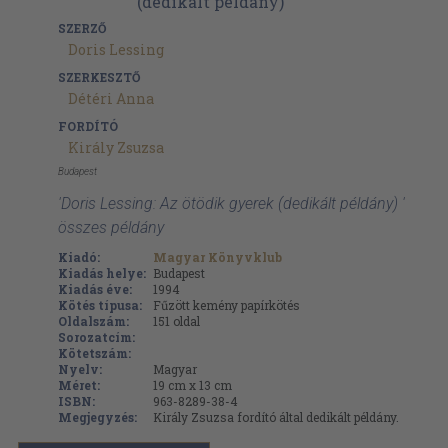
SZERZŐ
Doris Lessing
SZERKESZTŐ
Détéri Anna
FORDÍTÓ
Király Zsuzsa
Budapest
'Doris Lessing: Az ötödik gyerek (dedikált példány) '
összes példány
Kiadó:
Magyar Könyvklub
Kiadás helye:
Budapest
Kiadás éve:
1994
Kötés típusa:
Fűzött kemény papírkötés
Oldalszám:
151
oldal
Sorozatcím:
Kötetszám:
Nyelv:
Magyar
Méret:
19 cm x 13 cm
ISBN:
963-8289-38-4
Megjegyzés:
Király Zsuzsa fordító által dedikált példány.