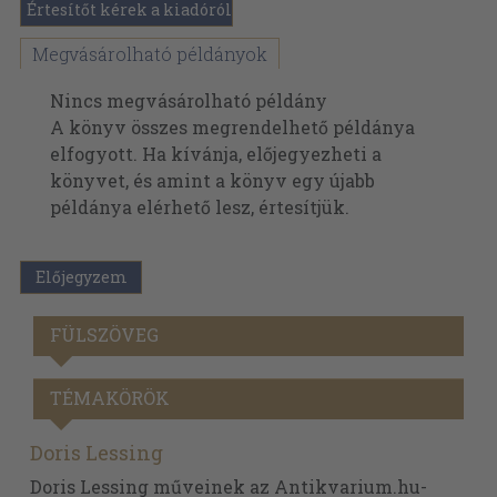
Értesítőt kérek a kiadóról
Megvásárolható példányok
Nincs megvásárolható példány
A könyv összes megrendelhető példánya
elfogyott. Ha kívánja, előjegyezheti a
könyvet, és amint a könyv egy újabb
példánya elérhető lesz, értesítjük.
Előjegyzem
FÜLSZÖVEG
TÉMAKÖRÖK
Doris Lessing
Doris Lessing műveinek az Antikvarium.hu-