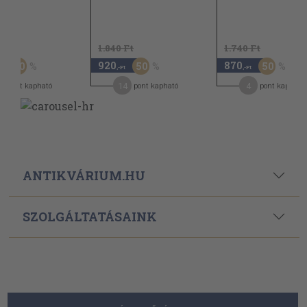
Ft
1.840 Ft
1.740 Ft
920
870
50
50
50
-Ft
,-Ft
,-Ft
14
4
pont kapható
pont kapható
pont kapható
ANTIKVÁRIUM.HU
SZOLGÁLTATÁSAINK