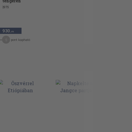
tengeren
1975
930
,-Ft
5
pont kapható