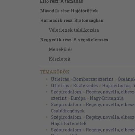
Első rész: A támadás
Második rész: Hajótöröttek
Harmadik rész: Biztonságban
Véletlenek találkozása
Negyedik rész: A végső elemzés
Menekülés
Készletek
Hogyan cselekedjünk
TÉMAKÖRÖK
A vízi jármű
Útleírás
>
Domborzat szerint
>
Óceánok
Útleírás
>
Közlekedés
>
Hajó, vitorlás, t
A jellem kérdése
Szépirodalom
>
Regény, novella, elbesz
Ellenségeink
szerint
>
Európa
>
Nagy-Britannia
Szépirodalom
>
Regény, novella, elbesz
A könyvben szereplő angol mértékegysége
Családregények
megfelelői
Szépirodalom
>
Regény, novella, elbesz
Hajózási kifejezések
Hajós történetek
Szépirodalom
>
Regény, novella, elbesz