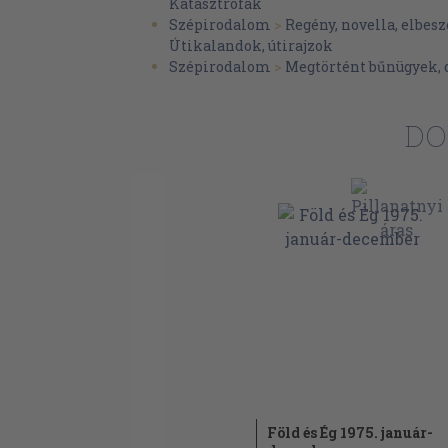
Katasztrófák
Szépirodalom
>
Regény, novella, elbesz
Útikalandok, útirajzok
Szépirodalom
>
Megtörtént bűnügyek
DO
Föld és Ég 1975. január-