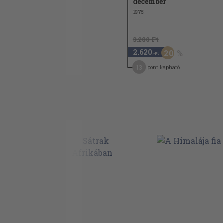
december
1975
3.280 Ft
2.620
20
,-Ft
13
pont kapható