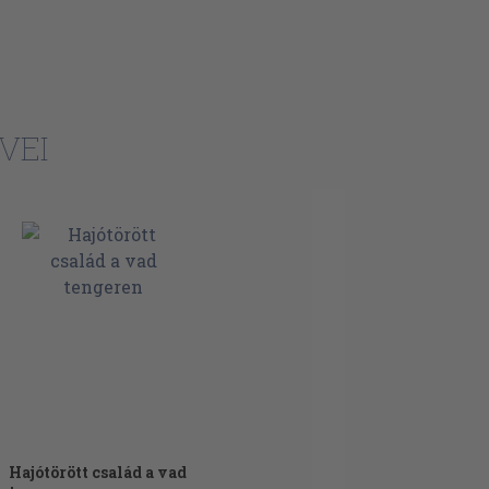
VEI
Hajótörött család a vad