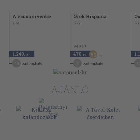
A vadon érverése
Örök Hispánia
Ös
1961
1972
197
940 Ft
1.240
470
1.
50
,-Ft
,-Ft
19
7
1
pont kapható
pont kapható
AJÁNLÓ