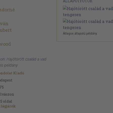
ÁLLAPOTFOTÓK
ándorné
tván
ubert
Átlagos állapotú példány.
ewood
on: Hajótörött család a vad
es példány
ndolat Kiadó
udapest
75
lvászon
75
oldal
lágjárók
7