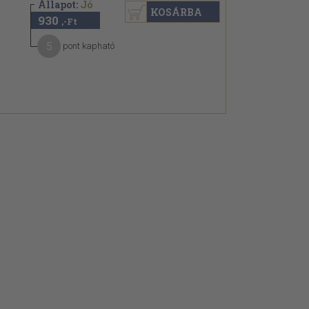
Állapot:
Jó
KOSÁRBA
930
,-Ft
5
pont kapható