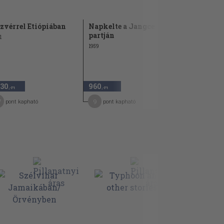
zvérrel Etiópiában
Napkelte a Jangce
Tájfun Man
partján
1
1975
1959
960 Ft
130
960
480
50
,-Ft
,-Ft
,-Ft
7
9
7
pont kapható
pont kapható
pont kap