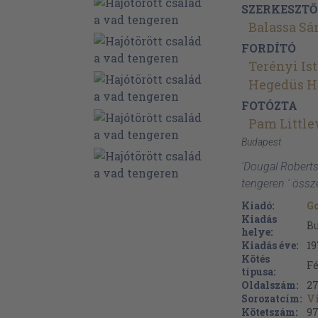
SZERKESZTŐ
Balassa S
FORDÍTÓ
Terényi Is
Hegedüs H
FOTÓZTA
Pam Littl
Budapest
'Dougal Roberts
tengeren ' össz
Kiadó:
Go
Kiadás
B
helye:
Kiadás éve:
19
Kötés
Fé
típusa:
Oldalszám:
2
Sorozatcím:
Vi
Kötetszám:
9