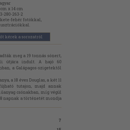
agyar
 cm x 14 cm
3-280-263-2
kete-fehér fotókkal,
lusztrációkkal.
őt kérek a sorozatról
adták meg a 19 tonnás sónert,
i útjára indult. A hajó 60
nban, a Galápagos-szigetektől
nya, a 18 éves Douglas, a két 11
fújható tutajon, majd annak
űanyag csónakban, míg végül
 38 napnak a történetét mondja
7
15