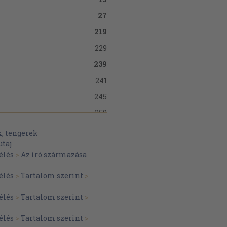
27
219
229
239
241
245
250
259
, tengerek
utaj
262
élés
>
Az író származása
269
élés
>
Tartalom szerint
>
k magyar
274
élés
>
Tartalom szerint
>
275
élés
>
Tartalom szerint
>