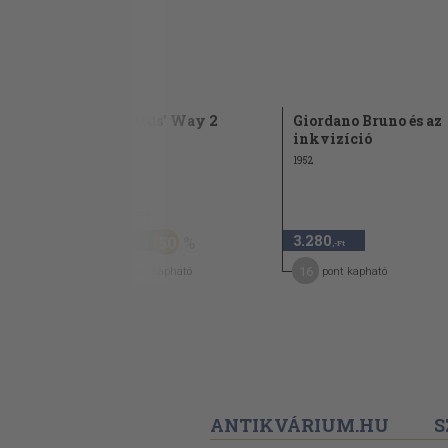
talok
Howards' Way 2
Giordano Bruno és az
inkvizíció
1986
1952
2.480 Ft
1.240
3.280
50
,-Ft
,-Ft
6
16
pont kapható
pont kapható
ANTIKVÁRIUM.HU
S