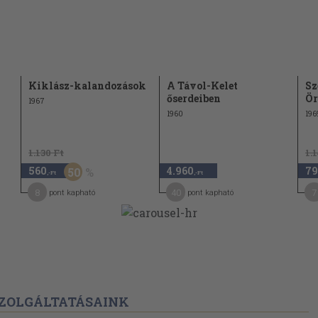
Kiklász-kalandozások
A Távol-Kelet
Sz
őserdeiben
Ör
1967
1960
196
1.130 Ft
1.
560
4.960
79
50
,-Ft
,-Ft
8
40
7
pont kapható
pont kapható
ZOLGÁLTATÁSAINK