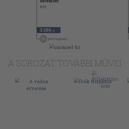
december
1975
3.280
,-Ft
26
pont kapható
A SOROZAT TOVÁBBI MŰVEI