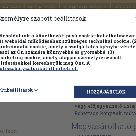
TÁRUHÁZ
ELŐJEGYZÉS
AJÁNDÉKUTALVÁNY
Partnerün
SZÁLLÍTÁS
SEGÍTSÉG
Személyre szabott beállítások
1.
Részletes kereső
Témaköri fa
eboldalunk a következő típusú cookie-kat alkalmazza:
1) weboldal működéséhez szükséges technikai cookie, (2
KIADV
unkcionális cookie, amely a szolgáltatás igénybe vételé
LEGNA
eszi az Ön számára könnyebbé és gyorsabbá, (3)
arketing cookie, amely alapján személyre szabott
PILLANATNYI ÁRAINK
FENNTARTHATÓ OLVASMÁN
irdetésekkel kereshetjük meg Önt.
A
ütiszabályzatunkat itt érheti el.
d a vad
Dougal Robertson
ütibeállítások
HOZZÁJÁRULOK
Dougal Robertson művei
vagy előjegyezhető listáj
Robertson könyvek, műv
Megvásárolható 
ertson