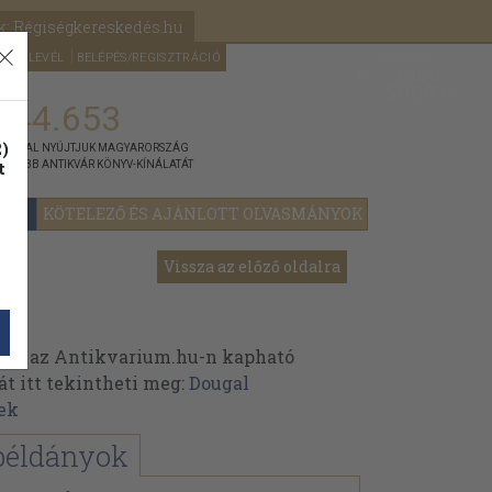
k: Régiségkereskedés.hu
A kosaram
HÍRLEVÉL
BELÉPÉS/REGISZTRÁCIÓ
MÉG
0
5000
Ft
144.653
)
ÁNNYAL NYÚJTJUK MAGYARORSZÁG
t
GYOBB ANTIKVÁR KÖNYV-KÍNÁLATÁT
YOK
KÖTELEZŐ ÉS AJÁNLOTT OLVASMÁNYOK
Vissza az előző oldalra
nek az Antikvarium.hu-n kapható
át itt tekintheti meg:
Dougal
ek
példányok