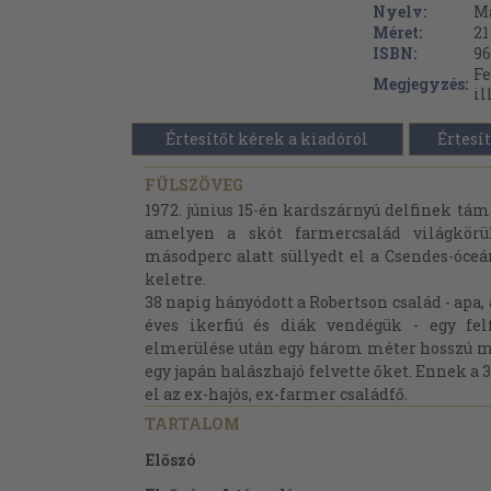
Nyelv:
M
Méret:
21
ISBN:
96
Fe
Megjegyzés:
il
Értesítőt kérek a kiadóról
Értesít
FÜLSZÖVEG
1972. június 15-én kardszárnyú delfinek tám
amelyen a skót farmercsalád világkörül
másodperc alatt süllyedt el a Csendes-óceá
keletre.
38 napig hányódott a Robertson család - apa, a
éves ikerfiú és diák vendégük - egy fel
elmerülése után egy három méter hosszú m
egy japán halászhajó felvette őket. Ennek a
el az ex-hajós, ex-farmer családfő.
TARTALOM
Előszó