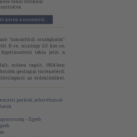
kete-fehér fotókkal
lusztrálva.
őt kérek a sorozatról
azó "szárazföldi országhatár"
gtől K-re, mintegy 2,5 km-re,
figyelmeztető tábla jelzi a
.
lt, erősen tagolt, 1954-ben
bvidék geológiai történetéről
élővilágáról az érdeklődőket,
emzeti parkok, arborétumok
llatok
gyarország
>
Egyéb
gyéb
ás