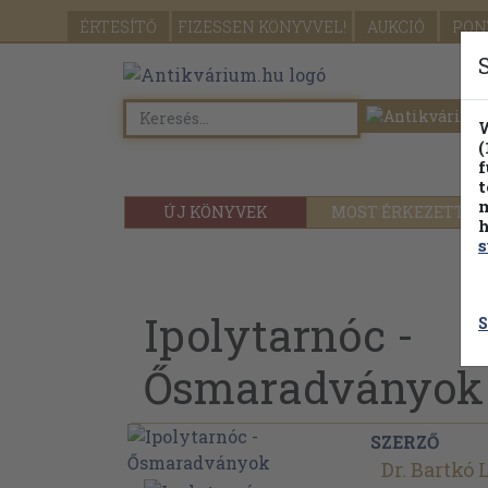
ÉRTESÍTŐ
FIZESSEN
KÖNYVVEL!
AUKCIÓ
PON
W
(
f
t
m
ÚJ KÖNYVEK
MOST ÉRKEZETT
h
s
Ipolytarnóc -
S
Ősmaradványok
SZERZŐ
Dr. Bartkó 