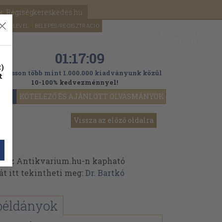
k: Régiségkereskedés.hu
A kosaram
HÍRLEVÉL
BELÉPÉS/REGISZTRÁCIÓ
MÉG
0
5000
Ft
01:17:07
)
ogasson több mint 1.000.000 kiadványunk közül
t
10-100% kedvezménnyel!
YOK
KÖTELEZŐ ÉS AJÁNLOTT OLVASMÁNYOK
Vissza az előző oldalra
ek az Antikvarium.hu-n kapható
át itt tekintheti meg:
Dr. Bartkó
példányok