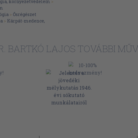
gia, környezetvédelem
>
em
ógia
>
Ősrégészet
pa
>
Kárpát-medence,
R. BARTKÓ LAJOS TOVÁBBI MŰV