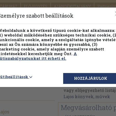
TÁRUHÁZ
ELŐJEGYZÉS
AJÁNDÉKUTALVÁNY
Partnerün
SZÁLLÍTÁS
SEGÍTSÉG
Személyre szabott beállítások
Részletes kereső
Témaköri fa
eboldalunk a következő típusú cookie-kat alkalmazza:
1) weboldal működéséhez szükséges technikai cookie, (2
Vál
unkcionális cookie, amely a szolgáltatás igénybe vételé
eszi az Ön számára könnyebbé és gyorsabbá, (3)
arketing cookie, amely alapján személyre szabott
PILLANATNYI ÁRAINK
FENNTARTHATÓ OLVASMÁN
irdetésekkel kereshetjük meg Önt.
A
ütiszabályzatunkat itt érheti el.
Dr. Bartkó Lajos
ütibeállítások
HOZZÁJÁRULOK
Dr. Bartkó Lajos művein
vagy előjegyezhető listáj
Lajos könyvek, művek
Megvásárolható 
Lajos