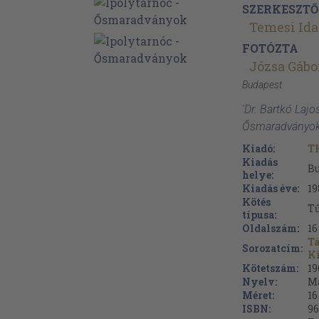
SZERKESZTŐ
Temesi Ida
FOTÓZTA
Józsa Gábo
Budapest
'Dr. Bartkó Lajos
Ősmaradványok 
Kiadó:
T
Kiadás
B
helye:
Kiadás éve:
19
Kötés
Tű
típusa:
Oldalszám:
16
T
Sorozatcím:
K
Kötetszám:
19
Nyelv:
M
Méret:
16
ISBN:
96