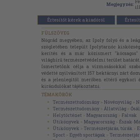
Fe
Megjegyzés:
il
Értesítőt kérek a kiadóról
Értesít
FÜLSZÖVEG
Nógrád megyében, az Ipoly folyó és a leág
szögletében települt Ipolytarnóc kisközsé
kerítés és a már közismert "kócsagos" 
világhírű természetvédelmi terület határát
Ismertetőnk célja a vízmosásokkal szabda
védetté nyilvánított 157 hektárnyi zárt dom
és a jelenlegitől merőben eltérő egykori 
kirándulókat tájékoztatni.
TÉMAKÖRÖK
Természettudomány
>
Növényvilág
>
N
Természettudomány
>
Állatvilág
>
Ősá
Helytörténet
>
Magyarország
>
Falvak
Útikönyvek
>
Magyarország
>
Észak-Ma
Útikönyvek
>
Természetjárás, túrák
>
E
Sport
>
Egyéb sportágak
>
Természetjár