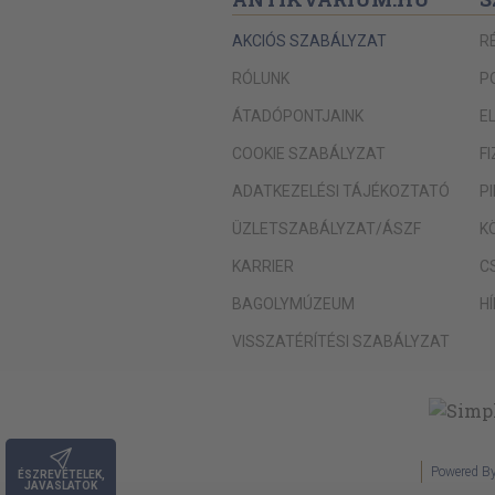
AKCIÓS SZABÁLYZAT
R
RÓLUNK
P
ÁTADÓPONTJAINK
E
COOKIE SZABÁLYZAT
F
ADATKEZELÉSI TÁJÉKOZTATÓ
P
ÜZLETSZABÁLYZAT/ÁSZF
K
KARRIER
C
BAGOLYMÚZEUM
H
VISSZATÉRÍTÉSI SZABÁLYZAT
Powered B
ÉSZREVÉTELEK,
JAVASLATOK