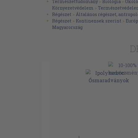
Természettudomány
>
Biológia
>
Ökoló
Környezetvédelem
>
Természetvédel
Régészet
>
Általános régészet, antropol
Régészet
>
Kontinensek szerint
>
Euró
Magyarország
D