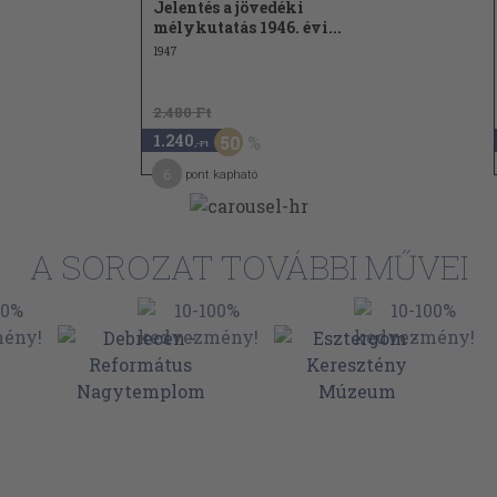
Jelentés a jövedéki
mélykutatás 1946. évi...
1947
2.480 Ft
1.240
50
,-Ft
6
pont kapható
A SOROZAT TOVÁBBI MŰVEI