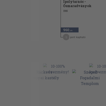
Ipolytarnóc -
Ősmaradványok
1985
960
,-Ft
5
pont kapható