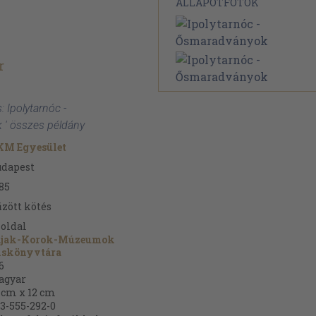
ÁLLAPOTFOTÓK
r
: Ipolytarnóc -
' összes példány
KM Egyesület
udapest
85
zött kötés
oldal
ájak-Korok-Múzeumok
iskönyvtára
6
agyar
 cm x 12 cm
3-555-292-0