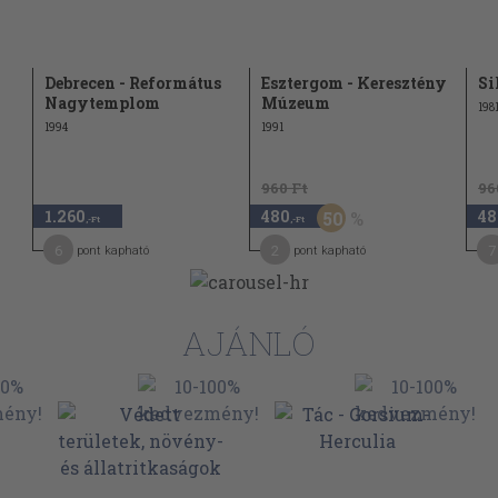
Debrecen - Református
Esztergom - Keresztény
Si
Nagytemplom
Múzeum
198
1994
1991
960 Ft
96
1.260
480
48
50
,-Ft
,-Ft
6
2
7
pont kapható
pont kapható
AJÁNLÓ