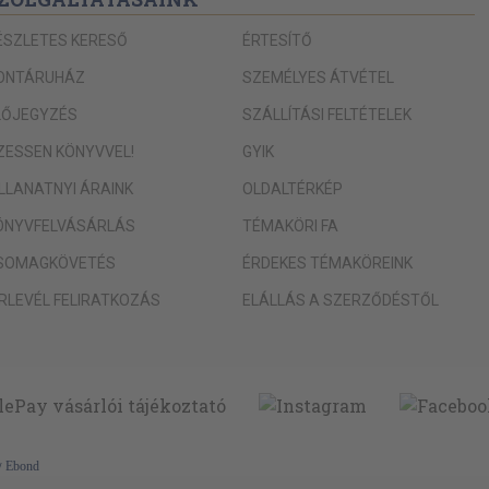
ÉSZLETES KERESŐ
ÉRTESÍTŐ
ONTÁRUHÁZ
SZEMÉLYES ÁTVÉTEL
LŐJEGYZÉS
SZÁLLÍTÁSI FELTÉTELEK
IZESSEN KÖNYVVEL!
GYIK
ILLANATNYI ÁRAINK
OLDALTÉRKÉP
ÖNYVFELVÁSÁRLÁS
TÉMAKÖRI FA
SOMAGKÖVETÉS
ÉRDEKES TÉMAKÖREINK
ÍRLEVÉL FELIRATKOZÁS
ELÁLLÁS A SZERZŐDÉSTŐL
y
Ebond