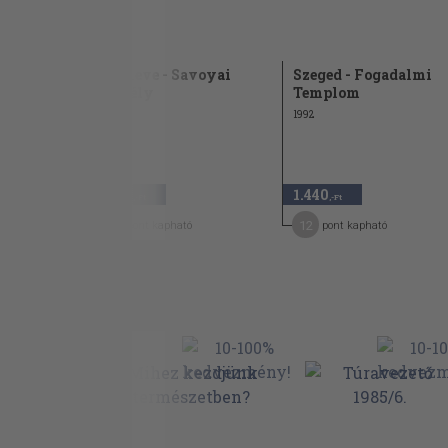
Földrajzi
Ráckeve - Savoyai
Szeged - Fogadalmi
kastély
Templom
1985
1992
1.140
1.440
,-Ft
,-Ft
6
12
pont kapható
pont kapható