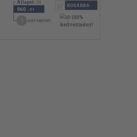
Állapot:
Jó
KOSÁRBA
960
,-Ft
5
pont kapható