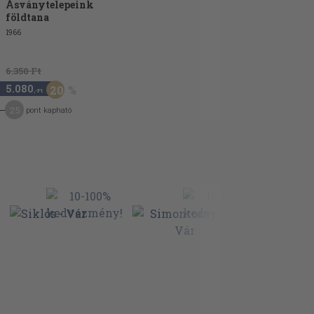
Ásványtelepeink
földtana
1966
6.350 Ft
5.080
20
,-Ft
25
pont kapható