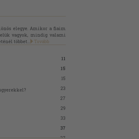
lönös elegye. Amikor a fiaim
velük vagyok, mindig valami
ténél többet...
Tovább
11
15
15
23
isgyerekkel?
27
29
33
37
37