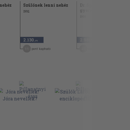
 nehéz
Szülőnek lenni nehéz
Dr. Spock csecsemő- és
gyermekgondozása
1992
1999
2.130
2.980
,-Ft
,-Ft
11
45
pont kapható
pont kapható