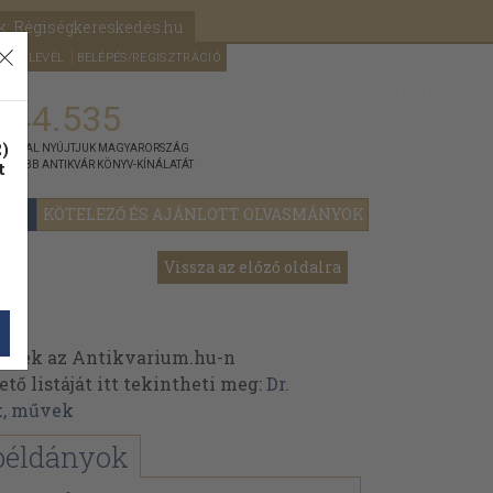
k: Régiségkereskedés.hu
A kosaram
HÍRLEVÉL
BELÉPÉS/REGISZTRÁCIÓ
MÉG
0
5000
Ft
144.535
)
ÁNNYAL NYÚJTJUK MAGYARORSZÁG
t
GYOBB ANTIKVÁR KÖNYV-KÍNÁLATÁT
YOK
KÖTELEZŐ ÉS AJÁNLOTT OLVASMÁNYOK
Vissza az előző oldalra
einek az Antikvarium.hu-n
ő listáját itt tekintheti meg:
Dr.
k, művek
példányok