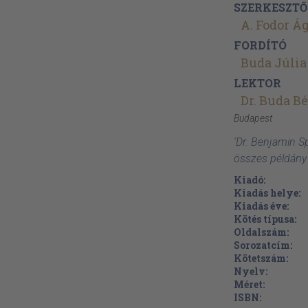
SZERKESZTŐ
A. Fodor Á
FORDÍTÓ
Buda Júlia
LEKTOR
Dr. Buda Bé
Budapest
'Dr. Benjamin S
összes példány
Kiadó:
Kiadás helye:
Kiadás éve:
Kötés típusa:
Oldalszám:
Sorozatcím:
Kötetszám:
Nyelv:
Méret:
ISBN: