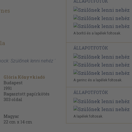
ÁLLAPOTFOTÓK
gnes
A borító és a lapélek foltosak.
la
ÁLLAPOTFOTÓK
pock: Szülőnek lenni nehéz '
Glória Könyvkiadó
A gerinc és a lapélek foltosak.
Budapest
1991
ÁLLAPOTFOTÓK
Ragasztott papírkötés
303
oldal
Magyar
A lapélek foltosak.
22 cm x 14 cm