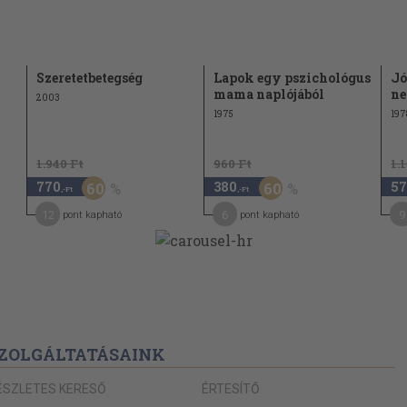
150
154
Szeretetbetegség
Lapok egy pszichológus
Jó
158
mama naplójából
ne
2003
163
1975
197
163
1.940 Ft
960 Ft
1.
170
ta
770
380
57
60
60
,-Ft
,-Ft
173
12
6
9
pont kapható
pont kapható
178
182
l?
188
193
198
ZOLGÁLTATÁSAINK
198
esítő
ÉSZLETES KERESŐ
ÉRTESÍTŐ
201