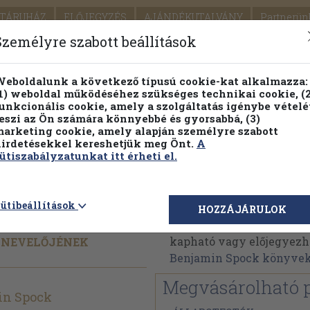
TÁRUHÁZ
ELŐJEGYZÉS
AJÁNDÉKUTALVÁNY
Partnerün
SZÁLLÍTÁS
SEGÍTSÉG
Személyre szabott beállítások
1.
Részletes kereső
Témaköri fa
eboldalunk a következő típusú cookie-kat alkalmazza:
1) weboldal működéséhez szükséges technikai cookie, (2
KIADV
unkcionális cookie, amely a szolgáltatás igénybe vételé
LEGNA
eszi az Ön számára könnyebbé és gyorsabbá, (3)
arketing cookie, amely alapján személyre szabott
PILLANATNYI ÁRAINK
FENNTARTHATÓ OLVASMÁN
irdetésekkel kereshetjük meg Önt.
A
ütiszabályzatunkat itt érheti el.
nehéz
Dr. Benjamin Spock
ütibeállítások
HOZZÁJÁRULOK
Dr. Benjamin Spock műv
kapható vagy előjegyezhet
KNEVELŐJÉNEK
Benjamin Spock könyve
Megvásárolható 
in Spock