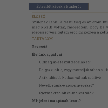
Értesítőt kérek a kiadóról
ELŐSZÓ
Szülőnek lenni a feszültség és az öröm kü
még kicsik voltak, ráébredtem, hogy ha 
idegesség vesz rajtam erőt, miközben a kelle
TARTALOM
Bevezető
Életünk aggályai
Oldhatjuk-e feszültségeinket?
Dolgozzunk-e, vagy maradjuk othon a k
Akik idősebb korban válnak szülővé
Nevelhetünk-e szupergyereket?
Gyermekrablók és-molesztálók
Mit jelent ma apának lenni?