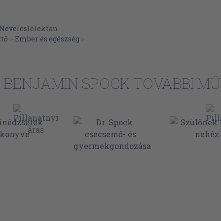
41
Neveléslélektan
46
ztő
>
Ember és egészség
>
49
54
63
. BENJAMIN SPOCK TOVÁBBI MŰ
66
71
enni
77
77
80
85
90
90
94