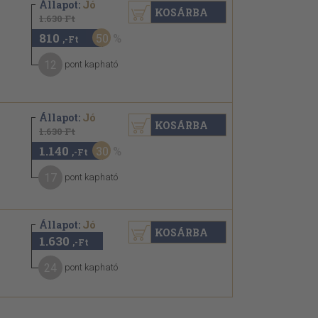
Állapot:
Jó
KOSÁRBA
1.630 Ft
810
50
,-Ft
12
pont kapható
Állapot:
Jó
KOSÁRBA
1.630 Ft
1.140
30
,-Ft
17
pont kapható
Állapot:
Jó
KOSÁRBA
1.630
,-Ft
24
pont kapható