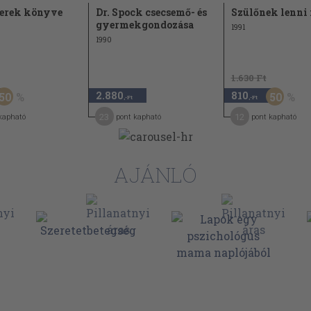
erek könyve
Dr. Spock csecsemő- és
Szülőnek lenni
96
sságot?
gyermekgondozása
1991
1990
100
t
104
1.630 Ft
104
2.880
810
50
50
,-Ft
,-Ft
109
korban
23
12
kapható
pont kapható
pont kapható
116
122
AJÁNLÓ
125
125
129
132
135
141
atban
146