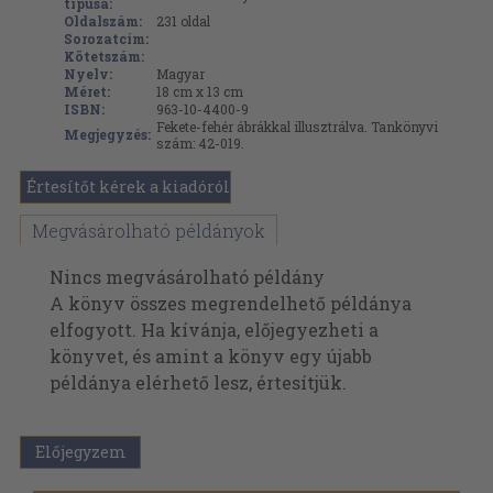
típusa:
Oldalszám:
231
oldal
Sorozatcím:
Kötetszám:
Nyelv:
Magyar
Méret:
18 cm x 13 cm
ISBN:
963-10-4400-9
Fekete-fehér ábrákkal illusztrálva. Tankönyvi
Megjegyzés:
szám: 42-019.
Értesítőt kérek a kiadóról
Megvásárolható példányok
Nincs megvásárolható példány
A könyv összes megrendelhető példánya
elfogyott. Ha kívánja, előjegyezheti a
könyvet, és amint a könyv egy újabb
példánya elérhető lesz, értesítjük.
Előjegyzem