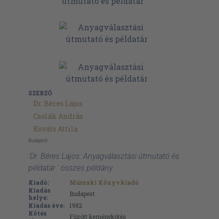
SZERZŐ
Dr. Béres Lajos
Csolák András
Kováts Attila
Budapest
'Dr. Béres Lajos: Anyagválasztási útmutató és
példatár ' összes példány
Kiadó:
Műszaki Könyvkiadó
Kiadás
Budapest
helye:
Kiadás éve:
1982
Kötés
Fűzött keménykötés