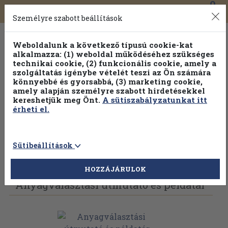
0
Toggle
Főmenü
Könyveink
navigation
Személyre szabott beállítások
Weboldalunk a következő típusú cookie-kat
alkalmazza: (1) weboldal működéséhez szükséges
technikai cookie, (2) funkcionális cookie, amely a
szolgáltatás igénybe vételét teszi az Ön számára
könnyebbé és gyorsabbá, (3) marketing cookie,
amely alapján személyre szabott hirdetésekkel
kereshetjük meg Önt.
A sütiszabályzatunkat itt
érheti el.
Sütibeállítások
Vissza az előző oldalra
Válasszon példányt
HOZZÁJÁRULOK
Anyagválasztási útmutató és példatár