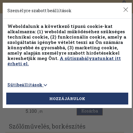
0
Toggle
Főmenü
Könyveink
navigation
Személyre szabott beállítások
Weboldalunk a következő típusú cookie-kat
alkalmazza: (1) weboldal működéséhez szükséges
technikai cookie, (2) funkcionális cookie, amely a
szolgáltatás igénybe vételét teszi az Ön számára
könnyebbé és gyorsabbá, (3) marketing cookie,
Válogasson több mint 1.000.000 kiadványunk közül
10-
amely alapján személyre szabott hirdetésekkel
100% kedvezménnyel!
kereshetjük meg Önt.
A sütiszabályzatunkat itt
érheti el.
Sütibeállítások
Vissza az előző oldalra
HOZZÁJÁRULOK
5.100
Kosárba
,-Ft
Szőlőművelés, borkészítés