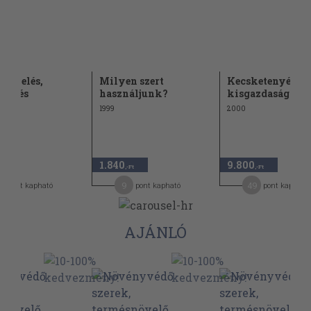
művelés,
Milyen szert
Kecsketenyészté
szítés
használjunk?
kisgazdaságokb
1999
2000
1.840
9.800
,-Ft
,-Ft
,-Ft
6
9
49
pont kapható
pont kapható
pont kapható
AJÁNLÓ