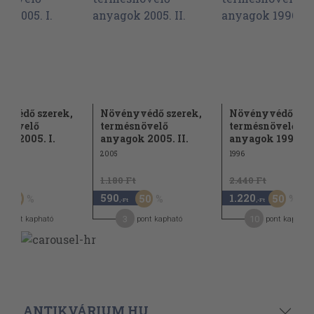
yvédő szerek,
Növényvédő szerek,
Növényvédő szer
snövelő
termésnövelő
termésnövelő
ok 2005. I.
anyagok 2005. II.
anyagok 1996....
2005
1996
Ft
1.180 Ft
2.440 Ft
590
1.220
50
50
50
,-Ft
,-Ft
3
10
pont kapható
pont kapható
pont kapható
ANTIKVÁRIUM.HU