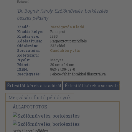
Budapest
'Dr. Bognár Károly: Szőlőművelés, borkészítés '
összes példány
Kiadó:
Mezőgazda Kiadó
Kiadás helye:
Budapest
Kiadás éve:
1995
Kötés típusa:
Ragasztott papírkötés
Oldalszám:
232
oldal
Sorozatcím:
Gazdakönyvtár
Kötetszám:
Nyelv:
Magyar
Méret:
20 cm x 14 cm
ISBN:
963-8439-58-0
Megjegyzés:
Fekete-fehér ábrákkal illusztrálva.
Értesítőt kérek a kiadóról
Értesítőt kérek a sorozatról
Megvásárolható példányok
ÁLLAPOTFOTÓK
Szép állapotú példány.