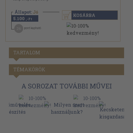
Állapot:
Jó
KOSÁRBA
5.100
,-Ft
26
pont kapható
TARTALOM
TÉMAKÖRÖK
A SOROZAT TOVÁBBI MŰVEI