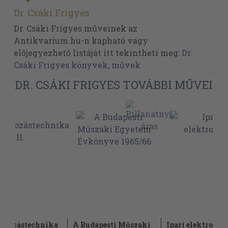
Dr. Csáki Frigyes
Dr. Csáki Frigyes műveinek az
Antikvarium.hu-n kapható vagy
előjegyezhető listáját itt tekintheti meg:
Dr.
Csáki Frigyes könyvek, művek
DR. CSÁKI FRIGYES TOVÁBBI MŰVEI
lyozástechnika
A Budapesti Műszaki
Ipari elektronik