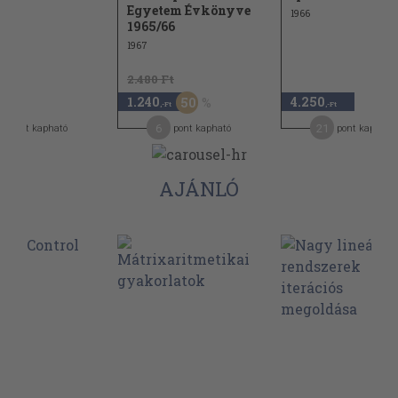
Egyetem Évkönyve
1966
1965/66
1967
2.480 Ft
1.240
4.250
50
,-Ft
,-Ft
,-Ft
2
6
21
pont kapható
pont kapható
pont kapható
AJÁNLÓ