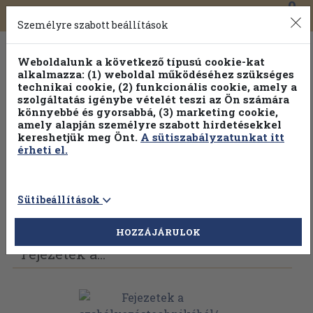
0
Toggle
Főmenü
Könyveink
navigation
Személyre szabott beállítások
Weboldalunk a következő típusú cookie-kat
alkalmazza: (1) weboldal működéséhez szükséges
technikai cookie, (2) funkcionális cookie, amely a
szolgáltatás igénybe vételét teszi az Ön számára
könnyebbé és gyorsabbá, (3) marketing cookie,
amely alapján személyre szabott hirdetésekkel
kereshetjük meg Önt.
A sütiszabályzatunkat itt
érheti el.
Sütibeállítások
Vissza az előző oldalra
Válasszon példányt
HOZZÁJÁRULOK
Fejezetek a...