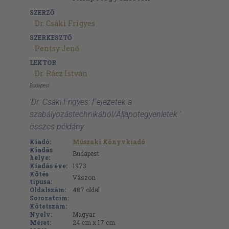
SZERZŐ
Dr. Csáki Frigyes
SZERKESZTŐ
Pentsy Jenő
LEKTOR
Dr. Rácz István
Budapest
'Dr. Csáki Frigyes: Fejezetek a
szabályozástechnikából/Állapotegyenletek '
összes példány
Kiadó:
Műszaki Könyvkiadó
Kiadás
Budapest
helye:
Kiadás éve:
1973
Kötés
Vászon
típusa:
Oldalszám:
487
oldal
Sorozatcím:
Kötetszám:
Nyelv:
Magyar
Méret:
24 cm x 17 cm