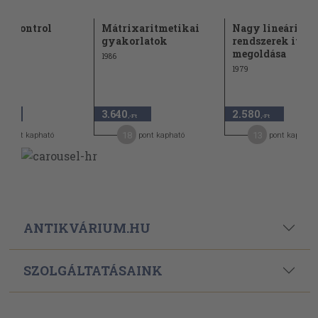
n Control
Mátrixaritmetikai
Nagy lineáris
ies
gyakorlatok
rendszerek iterá
megoldása
1986
1979
3.640
2.580
,-Ft
,-Ft
,-Ft
4
18
13
pont kapható
pont kapható
pont kapható
ANTIKVÁRIUM.HU
SZOLGÁLTATÁSAINK