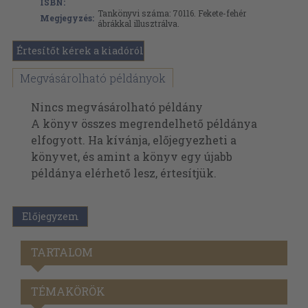
ISBN:
Tankönyvi száma: 70116. Fekete-fehér
Megjegyzés:
ábrákkal illusztrálva.
Értesítőt kérek a kiadóról
Megvásárolható példányok
Nincs megvásárolható példány
A könyv összes megrendelhető példánya
elfogyott. Ha kívánja, előjegyezheti a
könyvet, és amint a könyv egy újabb
példánya elérhető lesz, értesítjük.
Előjegyzem
TARTALOM
TÉMAKÖRÖK