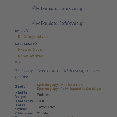
SZERZŐ
Dr. Csányi István
SZERKESZTŐ
Nyitrai Nóra
Rónai András
Budapest
'Dr. Csányi István: Felkeléstől lefekvésig ' összes
példány
Egészségügyi Minisztérium
Kiadó:
Egészségügyi Felvilágosítás Osztálya
Kiadás
Budapest
helye:
Kiadás éve:
1958
Kötés
Tűzött kötés
típusa:
Oldalszám:
25
oldal