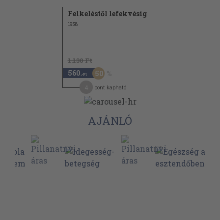
Felkeléstől lefekvésig
1958
1.130 Ft
560
50
,-Ft
4
pont kapható
AJÁNLÓ