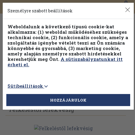
0
Toggle
Főmenü
Könyveink
navigation
Személyre szabott beállítások
Weboldalunk a következő típusú cookie-kat
alkalmazza: (1) weboldal működéséhez szükséges
technikai cookie, (2) funkcionális cookie, amely a
szolgáltatás igénybe vételét teszi az Ön számára
könnyebbé és gyorsabbá, (3) marketing cookie,
amely alapján személyre szabott hirdetésekkel
kereshetjük meg Önt.
A sütiszabályzatunkat itt
érheti el.
Sütibeállítások
Vissza az előző oldalra
Válasszon példányt
HOZZÁJÁRULOK
Felkeléstől lefekvésig