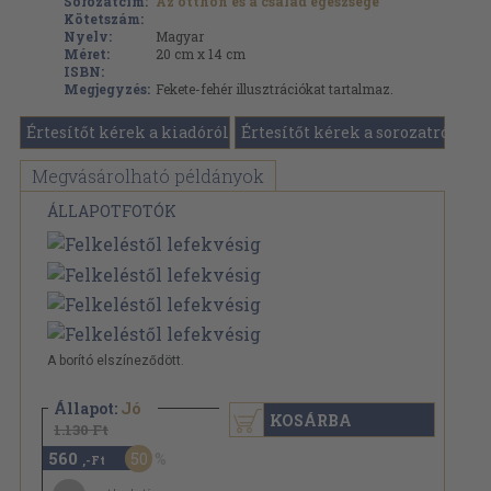
Sorozatcím:
Az otthon és a család egészsége
Kötetszám:
Nyelv:
Magyar
Méret:
20 cm x 14 cm
ISBN:
Megjegyzés:
Fekete-fehér illusztrációkat tartalmaz.
Értesítőt kérek a kiadóról
Értesítőt kérek a sorozatról
Megvásárolható példányok
ÁLLAPOTFOTÓK
A borító elszíneződött.
Állapot:
Jó
KOSÁRBA
1.130 Ft
560
50
,-Ft