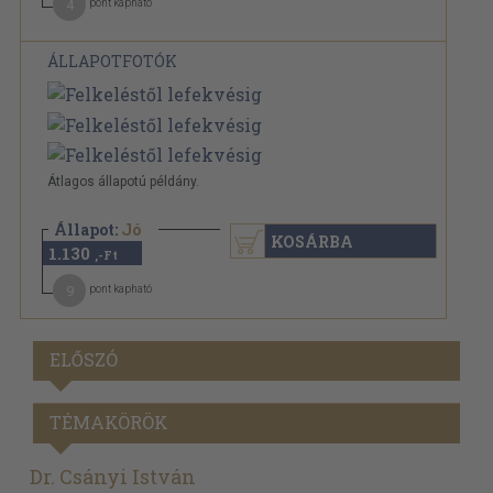
4
pont kapható
ÁLLAPOTFOTÓK
Átlagos állapotú példány.
Állapot:
Jó
KOSÁRBA
1.130
,-Ft
9
pont kapható
ELŐSZÓ
TÉMAKÖRÖK
Dr. Csányi István