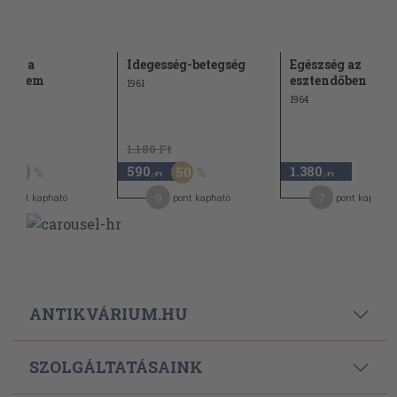
skola
Idegesség-betegség
Egészség az
egyetem
esztendőben
1961
1964
Ft
1.180 Ft
590
1.380
50
50
,-Ft
,-Ft
9
7
pont kapható
pont kapható
pont kapható
ANTIKVÁRIUM.HU
SZOLGÁLTATÁSAINK