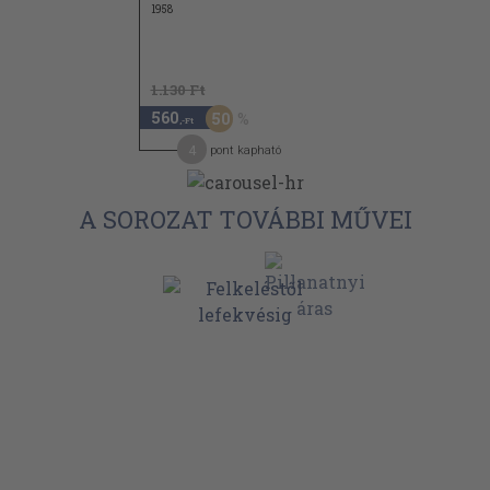
1958
1.130 Ft
560
50
,-Ft
4
pont kapható
A SOROZAT TOVÁBBI MŰVEI