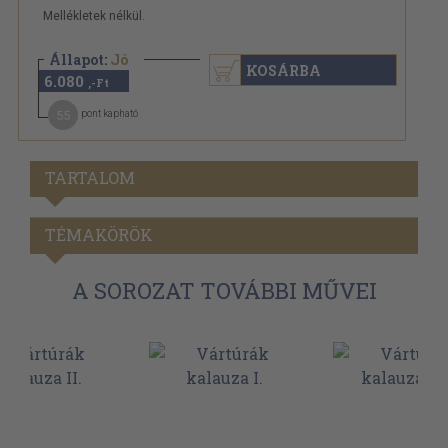
Mellékletek nélkül.
Állapot:
Jó
KOSÁRBA
6.080
,-Ft
55
pont kapható
TARTALOM
TÉMAKÖRÖK
A SOROZAT TOVÁBBI MŰVEI