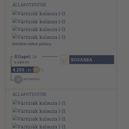
ÁLLAPOTFOTÓK
Melléklet nélküli példány.
Állapot:
Jó
KOSÁRBA
6.080 Ft
4.250
30
,-Ft
38
pont kapható
ÁLLAPOTFOTÓK