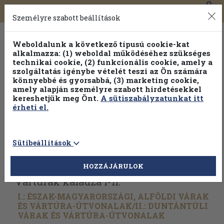
0
Toggle
Főmenü
Könyveink
navigation
Személyre szabott beállítások
Weboldalunk a következő típusú cookie-kat
alkalmazza: (1) weboldal működéséhez szükséges
technikai cookie, (2) funkcionális cookie, amely a
szolgáltatás igénybe vételét teszi az Ön számára
könnyebbé és gyorsabbá, (3) marketing cookie,
amely alapján személyre szabott hirdetésekkel
kereshetjük meg Önt.
A sütiszabályzatunkat itt
érheti el.
Sütibeállítások
Vissza az előző oldalra
Válasszon példányt
HOZZÁJÁRULOK
Vártúrák kalauza I-II.
I.: ÉSZAK-MAGYARORSZÁGI, ALFÖLDI VÁRAK
ÉS VÁRTÚRA-ÚTVONALAK/
II.: DUNTÁNTÚLI
VÁRAK ÉS VÁRTÚRA-ÚTVONALAK