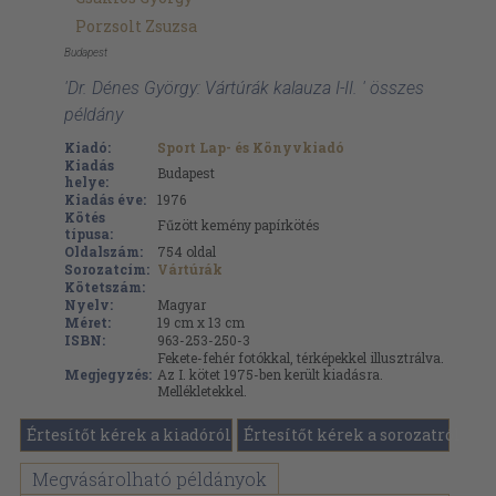
Porzsolt Zsuzsa
Budapest
'Dr. Dénes György: Vártúrák kalauza I-II. ' összes
példány
Kiadó:
Sport Lap- és Könyvkiadó
Kiadás
Budapest
helye:
Kiadás éve:
1976
Kötés
Fűzött kemény papírkötés
típusa:
Oldalszám:
754
oldal
Sorozatcím:
Vártúrák
Kötetszám:
Nyelv:
Magyar
Méret:
19 cm x 13 cm
ISBN:
963-253-250-3
Fekete-fehér fotókkal, térképekkel illusztrálva.
Megjegyzés:
Az I. kötet 1975-ben került kiadásra.
Mellékletekkel.
Értesítőt kérek a kiadóról
Értesítőt kérek a sorozatról
Megvásárolható példányok