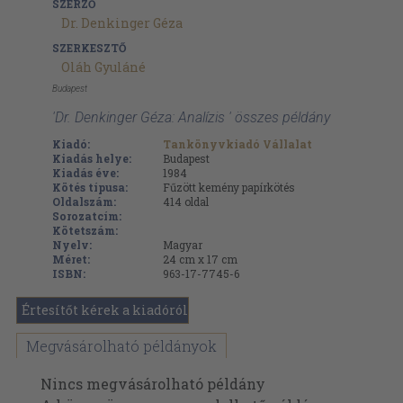
SZERZŐ
Dr. Denkinger Géza
SZERKESZTŐ
Oláh Gyuláné
Budapest
'Dr. Denkinger Géza: Analízis ' összes példány
Kiadó:
Tankönyvkiadó Vállalat
Kiadás helye:
Budapest
Kiadás éve:
1984
Kötés típusa:
Fűzött kemény papírkötés
Oldalszám:
414
oldal
Sorozatcím:
Kötetszám:
Nyelv:
Magyar
Méret:
24 cm x 17 cm
ISBN:
963-17-7745-6
Értesítőt kérek a kiadóról
Megvásárolható példányok
Nincs megvásárolható példány