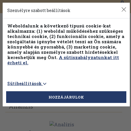
0
Toggle
Főmenü
Könyveink
navigation
Személyre szabott beállítások
Weboldalunk a következő típusú cookie-kat
alkalmazza: (1) weboldal működéséhez szükséges
technikai cookie, (2) funkcionális cookie, amely a
szolgáltatás igénybe vételét teszi az Ön számára
könnyebbé és gyorsabbá, (3) marketing cookie,
amely alapján személyre szabott hirdetésekkel
kereshetjük meg Önt.
A sütiszabályzatunkat itt
érheti el.
Sütibeállítások
Vissza az előző oldalra
Válasszon példányt
HOZZÁJÁRULOK
Analízis