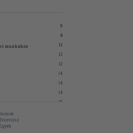
5
6
11
őri munkához
12
12
14
14
14
15
19
ikonok
Televízió
23
Egyéb
26