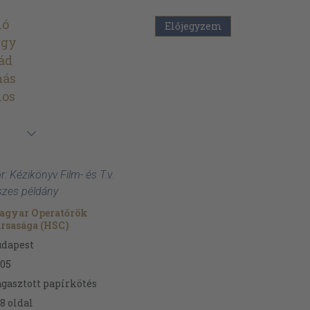
ló
Előjegyzem
rgy
ád
más
nos
r: Kézikönyv Film- és T.v.
szes példány
agyar Operatőrök
rsasága (HSC)
udapest
05
gasztott papírkötés
8
oldal