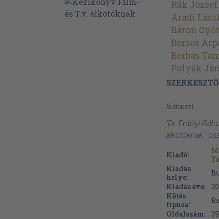
Rák József
Aradi Lász
Báron Gyö
Borsos Árp
Borbás Ta
Polyák Já
SZERKESZTŐ
Budapest
'Dr. Erdélyi Gábo
alkotóknak ' ös
M
Kiadó:
Tá
Kiadás
B
helye:
Kiadás éve:
20
Kötés
Ra
típusa:
Oldalszám:
39