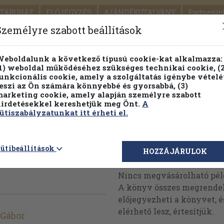
TÁRUHÁZ
ELŐJEGYZÉS
AJÁNDÉKUTALVÁNY
Partnerün
SZÁLLÍTÁS
SEGÍTSÉG
Személyre szabott beállítások
1.
Részletes kereső
Témaköri fa
eboldalunk a következő típusú cookie-kat alkalmazza:
1) weboldal működéséhez szükséges technikai cookie, (2
KIADV
unkcionális cookie, amely a szolgáltatás igénybe vételé
LEGNA
eszi az Ön számára könnyebbé és gyorsabbá, (3)
arketing cookie, amely alapján személyre szabott
PILLANATNYI ÁRAINK
FENNTARTHATÓ OLVASMÁN
irdetésekkel kereshetjük meg Önt.
A
ütiszabályzatunkat itt érheti el.
és T.v.
ütibeállítások
Megvásárolható 
HOZZÁJÁRULOK
Nincs megvásárolható pé
A könyv összes megrendelh
előjegyezheti a könyvet, 
elérhető lesz, értesítjük.
 Gábor