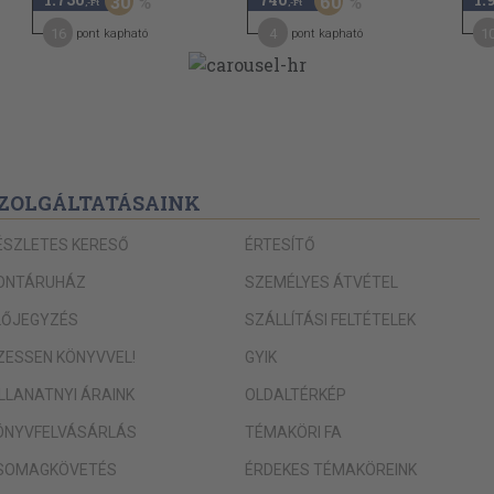
30
44
60
,-Ft
,-Ft
16
46
4
1
pont kapható
pont kapható
47
50
52
63
ZOLGÁLTATÁSAINK
63
ÉSZLETES KERESŐ
ÉRTESÍTŐ
63
63
ONTÁRUHÁZ
SZEMÉLYES ÁTVÉTEL
67
LŐJEGYZÉS
SZÁLLÍTÁSI FELTÉTELEK
68
IZESSEN KÖNYVVEL!
GYIK
68
ILLANATNYI ÁRAINK
OLDALTÉRKÉP
69
ÖNYVFELVÁSÁRLÁS
TÉMAKÖRI FA
72
SOMAGKÖVETÉS
ÉRDEKES TÉMAKÖREINK