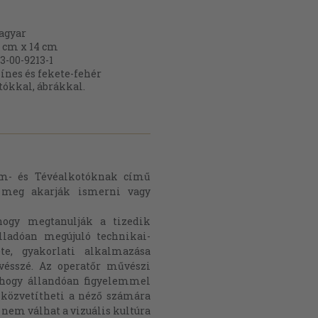
agyar
 cm x 14 cm
3-00-9213-1
ínes és fekete-fehér
tókkal, ábrákkal.
m- és Tévéalkotóknak című
 meg akarják ismerni vagy
hogy megtanulják a tizedik
lladóan megújuló technikai-
te, gyakorlati alkalmazása
vésszé. Az operatőr művészi
 hogy állandóan figyelemmel
 közvetítheti a néző számára
s nem válhat a vizuális kultúra