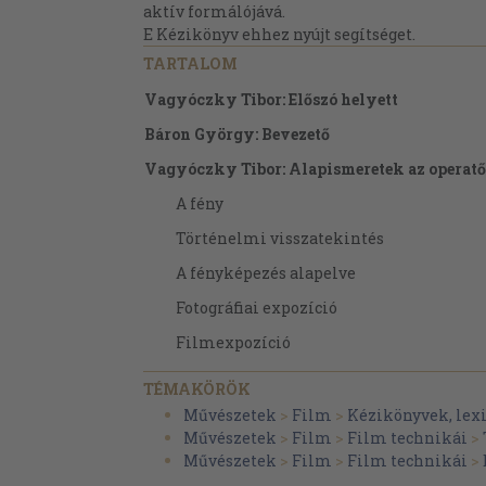
aktív formálójává.
E Kézikönyv ehhez nyújt segítséget.
TARTALOM
Vagyóczky Tibor: Előszó helyett
Báron György: Bevezető
Vagyóczky Tibor: Alapismeretek az operat
A fény
Történelmi visszatekintés
A fényképezés alapelve
Fotográfiai expozíció
Filmexpozíció
Exponálási idő
TÉMAKÖRÖK
Forgózárak és az expozíció
Művészetek
>
Film
>
Kézikönyvek, lex
Művészetek
>
Film
>
Film technikái
>
Lencsenyílások
Művészetek
>
Film
>
Film technikái
>
Filmérzékenység