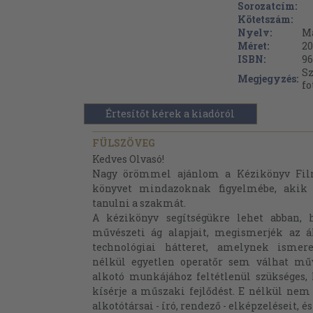
Sorozatcím:
Kötetszám:
Nyelv:
M
Méret:
20
ISBN:
96
Sz
Megjegyzés:
fo
Értesítőt kérek a kiadóról
FÜLSZÖVEG
Kedves Olvasó!
Nagy örömmel ajánlom a Kézikönyv Fil
könyvet mindazoknak figyelmébe, akik
tanulni a szakmát.
A kézikönyv segítségükre lehet abban, 
művészeti ág alapjait, megismerjék az á
technológiai hátteret, amelynek ismere
nélkül egyetlen operatőr sem válhat mű
alkotó munkájához feltétlenül szükséges,
kísérje a műszaki fejlődést. E nélkül nem
alkotótársai - író, rendező - elképzeléseit, é