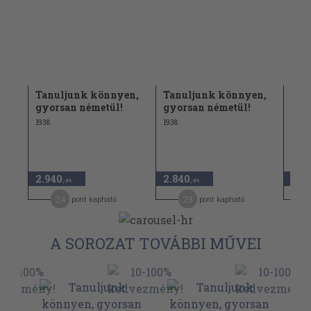
n,
Tanuljunk könnyen,
Tanuljunk könnyen,
Tan
gyorsan németül!
gyorsan németül!
gyo
1938
1938
1938
2.940
2.840
2.8
,-Ft
,-Ft
24
23
pont kapható
pont kapható
A SOROZAT TOVÁBBI MŰVEI