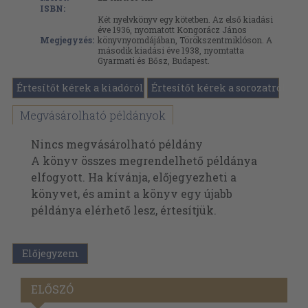
ISBN:
Két nyelvkönyv egy kötetben. Az első kiadási
éve 1936, nyomatott Kongorácz János
Megjegyzés:
könyvnyomdájában, Törökszentmiklóson. A
második kiadási éve 1938, nyomtatta
Gyarmati és Bősz, Budapest.
Értesítőt kérek a kiadóról
Értesítőt kérek a sorozatról
Megvásárolható példányok
Nincs megvásárolható példány
A könyv összes megrendelhető példánya
elfogyott. Ha kívánja, előjegyezheti a
könyvet, és amint a könyv egy újabb
példánya elérhető lesz, értesítjük.
Előjegyzem
ELŐSZÓ