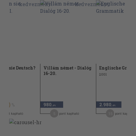
hen sie Deutsch?
Villám német - Dialóg
Englische Gram
16-20.
2001
t
980
2.980
20
,-Ft
,-Ft
5
15
pont kapható
pont kapható
pont kapható