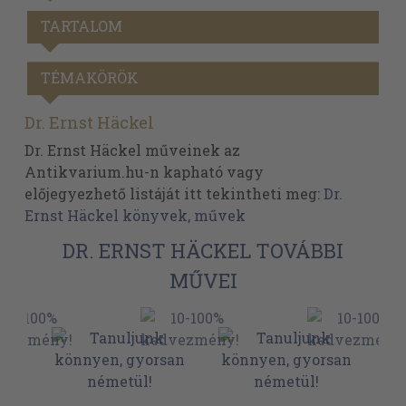
TARTALOM
TÉMAKÖRÖK
Dr. Ernst Häckel
Dr. Ernst Häckel műveinek az
Antikvarium.hu-n kapható vagy
előjegyezhető listáját itt tekintheti meg:
Dr.
Ernst Häckel könyvek, művek
DR. ERNST HÄCKEL TOVÁBBI
MŰVEI