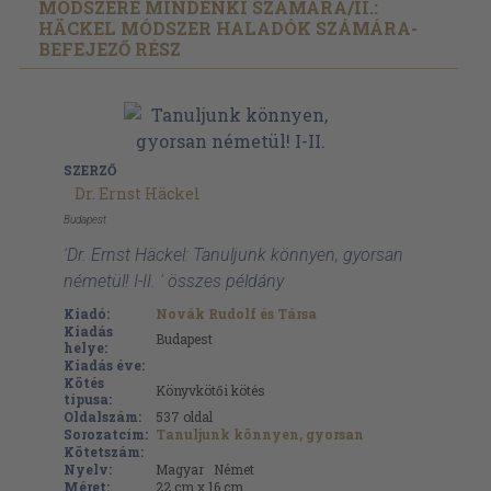
MÓDSZERE MINDENKI SZÁMÁRA/
II.:
HÄCKEL MÓDSZER HALADÓK SZÁMÁRA-
BEFEJEZŐ RÉSZ
SZERZŐ
Dr. Ernst Häckel
Budapest
'Dr. Ernst Häckel: Tanuljunk könnyen, gyorsan
németül! I-II. ' összes példány
Kiadó:
Novák Rudolf és Társa
Kiadás
Budapest
helye:
Kiadás éve:
Kötés
Könyvkötői kötés
típusa:
Oldalszám:
537
oldal
Sorozatcím:
Tanuljunk könnyen, gyorsan
Kötetszám:
Nyelv:
Magyar
Német
Méret:
22 cm x 16 cm