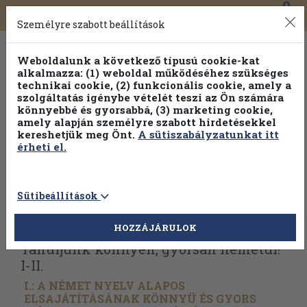
0
Toggle
Főmenü
Könyveink
navigation
Személyre szabott beállítások
Weboldalunk a következő típusú cookie-kat
alkalmazza: (1) weboldal működéséhez szükséges
technikai cookie, (2) funkcionális cookie, amely a
szolgáltatás igénybe vételét teszi az Ön számára
könnyebbé és gyorsabbá, (3) marketing cookie,
Válogasson több mint 1.000.000 kiadványunk közül
10-
amely alapján személyre szabott hirdetésekkel
100% kedvezménnyel!
kereshetjük meg Önt.
A sütiszabályzatunkat itt
érheti el.
Sütibeállítások
Vissza az előző oldalra
Válasszon példányt
HOZZÁJÁRULOK
Tanuljunk könnyen, gyorsan németül!
I-II.
I.: A NÉMET NYELV ALAPOS
ELSAJÁTÍTÁSÁNAK KÖNNYÜ ÉS GYORS