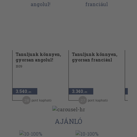
n,
Tanuljunk könnyen,
Tanuljunk könnyen,
Tan
gyorsan angolul!
gyorsan franciául
gyo
1939
1939
3.540
3.340
3.4
,-Ft
,-Ft
28
27
pont kapható
pont kapható
AJÁNLÓ