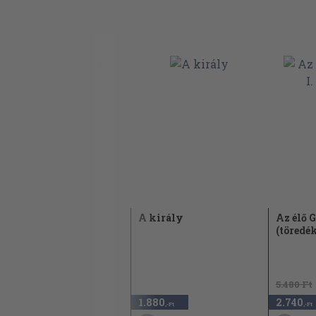
Meghalok én nemsokára
Az én lelkem feketébe öltözik
Bródy János
A király
Az élő G
(töredé
2003
5.480 Ft
3.340
1.880
2.740
,-Ft
,-Ft
,-Ft