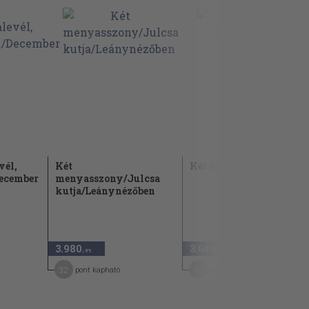
vél,
Két
Két menyasszony
December
menyasszony/Julcsa
kutja/Leánynézőben
3.980
3.640
,-Ft
,-Ft
32
18
pont kapható
pont kapható