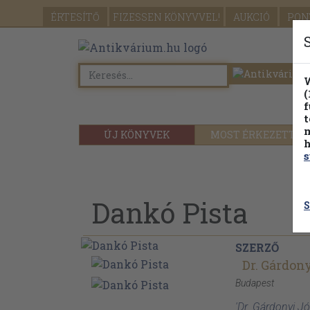
ÉRTESÍTŐ
FIZESSEN
KÖNYVVEL!
AUKCIÓ
PON
W
(
f
t
m
ÚJ KÖNYVEK
MOST ÉRKEZETT
h
s
Dankó Pista
S
SZERZŐ
Dr. Gárdon
Budapest
'Dr. Gárdonyi J