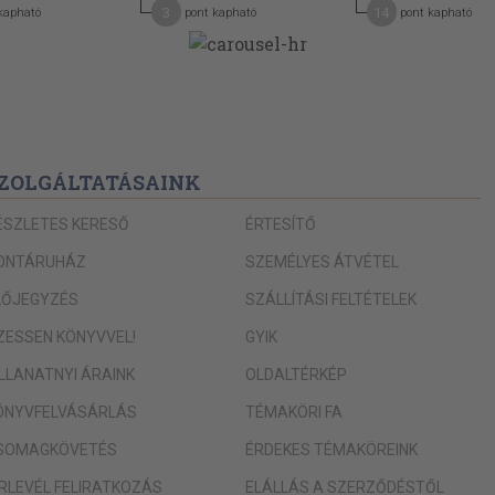
3
14
kapható
pont kapható
pont kapható
ZOLGÁLTATÁSAINK
ÉSZLETES KERESŐ
ÉRTESÍTŐ
ONTÁRUHÁZ
SZEMÉLYES ÁTVÉTEL
LŐJEGYZÉS
SZÁLLÍTÁSI FELTÉTELEK
IZESSEN KÖNYVVEL!
GYIK
ILLANATNYI ÁRAINK
OLDALTÉRKÉP
ÖNYVFELVÁSÁRLÁS
TÉMAKÖRI FA
SOMAGKÖVETÉS
ÉRDEKES TÉMAKÖREINK
ÍRLEVÉL FELIRATKOZÁS
ELÁLLÁS A SZERZŐDÉSTŐL