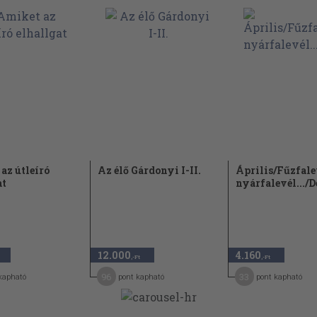
132
135
142
145
149
155
162
165
az útleíró
Az élő Gárdonyi I-II.
Április/Fűzfale
at
nyárfalevél.../
167
169
171
176
12.000
4.160
,-Ft
,-Ft
181
96
33
kapható
pont kapható
pont kapható
198