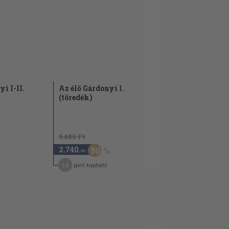
i I-II.
Az élő Gárdonyi I.
(töredék)
5.480 Ft
2.740
50
,-Ft
14
pont kapható