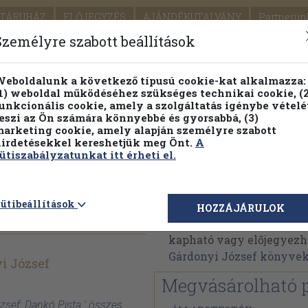
TÁRUHÁZ
ELŐJEGYZÉS
AJÁNDÉKUTALVÁNY
Partnerün
SZÁLLÍTÁS
SEGÍTSÉG
Személyre szabott beállítások
1.
Részletes kereső
Témaköri fa
eboldalunk a következő típusú cookie-kat alkalmazza:
1) weboldal működéséhez szükséges technikai cookie, (2
KIADV
unkcionális cookie, amely a szolgáltatás igénybe vételé
LEGNA
eszi az Ön számára könnyebbé és gyorsabbá, (3)
arketing cookie, amely alapján személyre szabott
PILLANATNYI ÁRAINK
FENNTARTHATÓ OLVASMÁN
irdetésekkel kereshetjük meg Önt.
A
ütiszabályzatunkat itt érheti el.
Dr. Gárdonyi József
ütibeállítások
HOZZÁJÁRULOK
Dr. Gárdonyi József műv
kapható vagy előjegyezhet
Gárdonyi József könyve
yi József
Megvásárolható 
ózsef: Dankó Pista ' összes