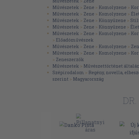
Művészetek
>
Zene
Első nóta
Művészetek
>
Zene
>
Komolyzene
>
Kor
A dicsőség sugarában
Művészetek
>
Zene
>
Komolyzene
>
Éle
Művészetek
>
Zene
>
Könnyűzene
>
Stí
Az első kiadó
Művészetek
>
Zene
>
Könnyűzene
>
Éle
Életforduló
Művészetek
>
Zene
>
Komolyzene
>
Kor
>
Előadóművészek
A siker kapujában
Művészetek
>
Zene
>
Komolyzene
>
Zen
Művészetek
>
Zene
>
Komolyzene
>
Kor
Fölfelé
>
Zeneszerzők
A hálásan köszönöm
Művészetek
>
Művészettörténet általá
Szépirodalom
>
Regény, novella, elbesz
A barna irigység
szerint
>
Magyarország
Jaj de víg ez a Pest!
Gárdonyi Szegeden
DR.
A szegedi Hungáriában
Éljen Herman Ottó!
Esküdtszéki csárdás
A Dankó-pör nyakalója