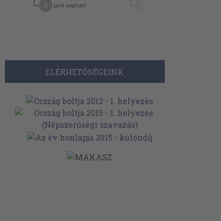
9
21
pont kapható
pont kapható
ELÉRHETŐSÉGEINK