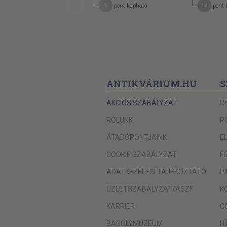
17
9
14
pont kapható
pont kapható
pont 
ANTIKVÁRIUM.HU
S
AKCIÓS SZABÁLYZAT
R
RÓLUNK
P
ÁTADÓPONTJAINK
E
COOKIE SZABÁLYZAT
F
ADATKEZELÉSI TÁJÉKOZTATÓ
P
ÜZLETSZABÁLYZAT/ÁSZF
K
KARRIER
C
BAGOLYMÚZEUM
H