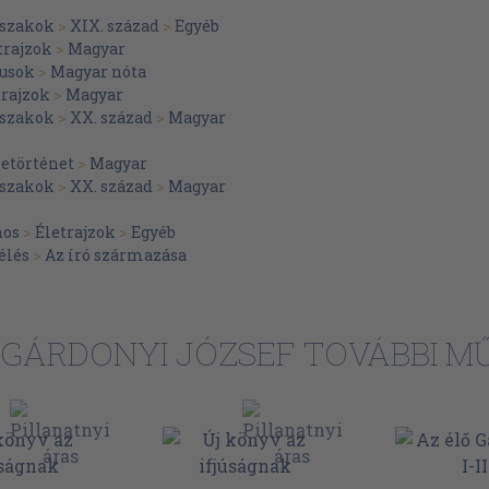
46
szakok
>
XIX. század
>
Egyéb
51
trajzok
>
Magyar
lusok
>
Magyar nóta
54
trajzok
>
Magyar
55
szakok
>
XX. század
>
Magyar
58
etörténet
>
Magyar
61
szakok
>
XX. század
>
Magyar
63
nos
>
Életrajzok
>
Egyéb
66
élés
>
Az író származása
69
78
 GÁRDONYI JÓZSEF TOVÁBBI M
80
84
87
90