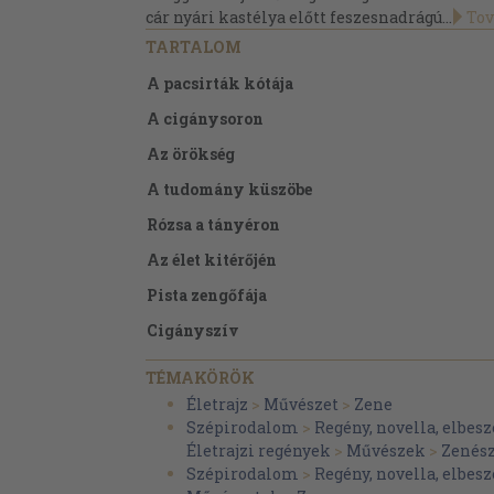
cár nyári kastélya előtt feszesnadrágú...
Tov
TARTALOM
A pacsirták kótája
A cigánysoron
Az örökség
A tudomány küszöbe
Rózsa a tányéron
Az élet kitérőjén
Pista zengőfája
Cigányszív
A húron pendült asszony
TÉMAKÖRÖK
Egy tál lencse
Életrajz
>
Művészet
>
Zene
Szépirodalom
>
Regény, novella, elbesz
Pósa Lajos Szegeden
Életrajzi regények
>
Művészek
>
Zenész
Az első szerzemény
Szépirodalom
>
Regény, novella, elbesz