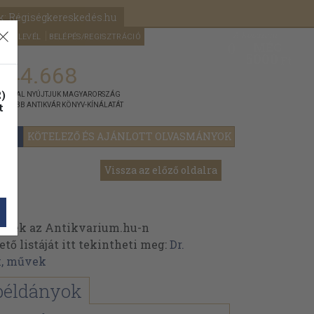
k: Régiségkereskedés.hu
A kosaram
HÍRLEVÉL
BELÉPÉS/REGISZTRÁCIÓ
MÉG
0
5000
Ft
144.668
)
ÁNNYAL NYÚJTJUK MAGYARORSZÁG
t
GYOBB ANTIKVÁR KÖNYV-KÍNÁLATÁT
YOK
KÖTELEZŐ ÉS AJÁNLOTT OLVASMÁNYOK
Vissza az előző oldalra
einek az Antikvarium.hu-n
ő listáját itt tekintheti meg:
Dr.
k, művek
példányok