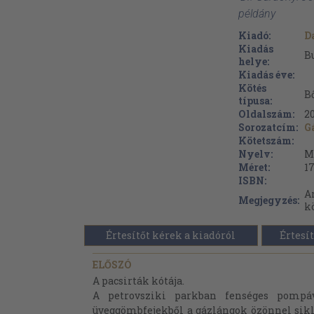
példány
Kiadó:
D
Kiadás
B
helye:
Kiadás éve:
Kötés
B
típusa:
Oldalszám:
2
Sorozatcím:
G
Kötetszám:
Nyelv:
M
Méret:
1
ISBN:
A
Megjegyzés:
k
Értesítőt kérek a kiadóról
Értesít
ELŐSZÓ
A pacsirták kótája.
A petrovsziki parkban fenséges pompáva
üveggömbfejekből a gázlángok özönnel sikl