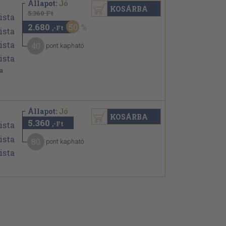
Állapot:
Jó
KOSÁRBA
5.360 Ft
2.680
50
,-Ft
40
pont kapható
 a
Állapot:
Jó
KOSÁRBA
5.360
,-Ft
80
pont kapható