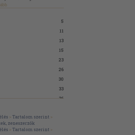
ább
5
11
13
15
23
26
30
33
36
39
élés
>
Tartalom szerint
>
41
ek, zeneszerzők
44
élés
>
Tartalom szerint
>