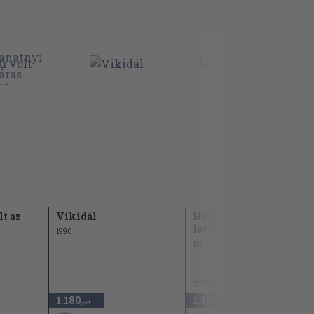
t az
Vikidál
Hulló levél, sárga
levél...
1990
1997
2.800 Ft
1.180
1.400
50
,-Ft
,-Ft