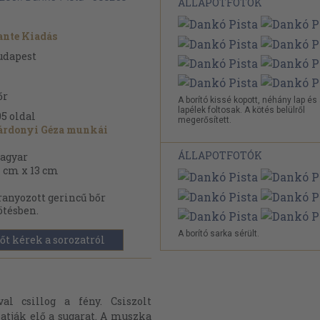
ÁLLAPOTFOTÓK
ante Kiadás
udapest
őr
A borító kissé kopott, néhány lap és
lapélek foltosak. A kötés belülről
05
oldal
megerősített.
árdonyi Géza munkái
ÁLLAPOTFOTÓK
agyar
7 cm x 13 cm
ranyozott gerincű bőr
ötésben.
A borító sarka sérült.
őt kérek a sorozatról
l csillog a fény. Csiszolt
atják elő a sugarat. A muszka