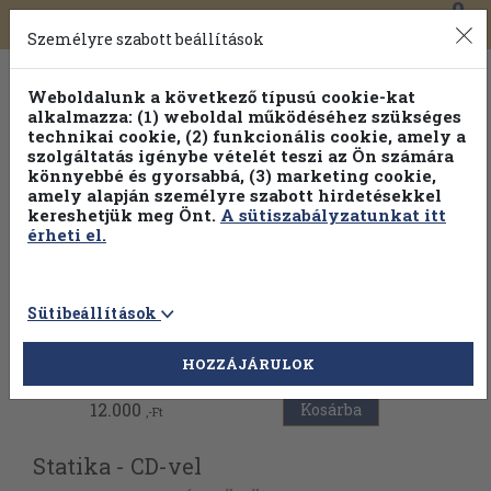
0
Toggle
Főmenü
Könyveink
navigation
Személyre szabott beállítások
Weboldalunk a következő típusú cookie-kat
alkalmazza: (1) weboldal működéséhez szükséges
technikai cookie, (2) funkcionális cookie, amely a
szolgáltatás igénybe vételét teszi az Ön számára
könnyebbé és gyorsabbá, (3) marketing cookie,
Válogasson több mint 1.000.000 kiadványunk közül
10-
amely alapján személyre szabott hirdetésekkel
100% kedvezménnyel!
kereshetjük meg Önt.
A sütiszabályzatunkat itt
érheti el.
Sütibeállítások
Vissza az előző oldalra
HOZZÁJÁRULOK
12.000
Kosárba
,-Ft
Statika - CD-vel