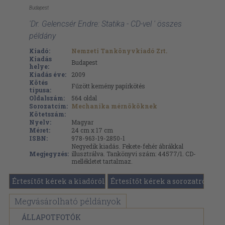
Budapest
'Dr. Gelencsér Endre: Statika - CD-vel ' összes
példány
Kiadó:
Nemzeti Tankönyvkiadó Zrt.
Kiadás
Budapest
helye:
Kiadás éve:
2009
Kötés
Fűzött kemény papírkötés
típusa:
Oldalszám:
564
oldal
Sorozatcím:
Mechanika mérnököknek
Kötetszám:
Nyelv:
Magyar
Méret:
24 cm x 17 cm
ISBN:
978-963-19-2850-1
Negyedik kiadás. Fekete-fehér ábrákkal
Megjegyzés:
illusztrálva. Tankönyvi szám: 44577/1. CD-
mellékletet tartalmaz.
Értesítőt kérek a kiadóról
Értesítőt kérek a sorozatról
Megvásárolható példányok
ÁLLAPOTFOTÓK