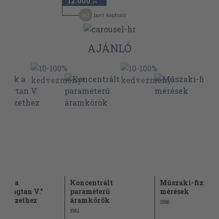
12.000
,-Ft
60
pont kapható
AJÁNLÓ
lék a
Koncentrált
Műszaki-fizikai
árdságtan V."
paraméterű
mérések
jegyzethez
áramkörök
1988
1981