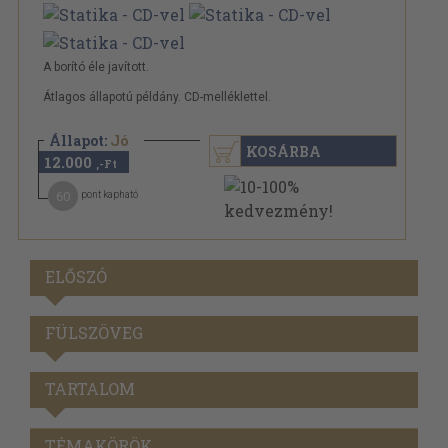
A borító éle javított.
Átlagos állapotú példány. CD-melléklettel.
Állapot:
Jó
KOSÁRBA
12.000
,-Ft
60
pont kapható
ELŐSZÓ
FÜLSZÖVEG
TARTALOM
TÉMAKÖRÖK