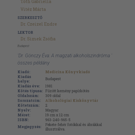
Tóth Gabriella
Vitéz Márta
SZERKESZTŐ
Dr. Czeizel Endre
LEKTOR
Dr. Simek Zsófia
Budapest
'Dr. Gönczy Éva: A magzati alkoholszindróma '
összes példány
Kiadó:
Medicina Könyvkiadó
Kiadás
Budapest
helye:
Kiadás éve:
1981
Kötés típusa:
Fűzött kemény papírkötés
Oldalszám:
309
oldal
Sorozatcím:
Alkohológiai Kiskönyvtár
Kötetszám:
2
Nyelv:
Magyar
Méret:
19 cm x 12 cm
ISBN:
963-240-965-5
Fekete-fehér fotókkal és ábrákkal
Megjegyzés:
illusztrálva.