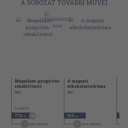
A SOROZAT TOVÁBBI MŰVEI
Megelőzés-gyógyítás-
A magzati
Alk
rehabilitáció
alkoholszindróma
mun
éma?
1980
1981
1982
1.110 Ft
770
910
1.21
30
,-Ft
,-Ft
7
5
pont kapható
pont kapható