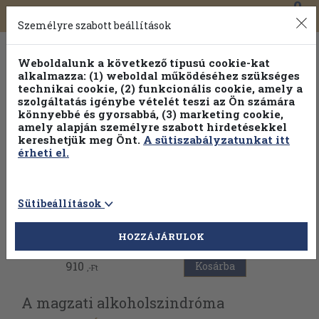
0
Toggle
Főmenü
Könyveink
navigation
Személyre szabott beállítások
Weboldalunk a következő típusú cookie-kat
alkalmazza: (1) weboldal működéséhez szükséges
technikai cookie, (2) funkcionális cookie, amely a
szolgáltatás igénybe vételét teszi az Ön számára
könnyebbé és gyorsabbá, (3) marketing cookie,
amely alapján személyre szabott hirdetésekkel
kereshetjük meg Önt.
A sütiszabályzatunkat itt
érheti el.
Sütibeállítások
Vissza az előző oldalra
HOZZÁJÁRULOK
910
Kosárba
,-Ft
A magzati alkoholszindróma