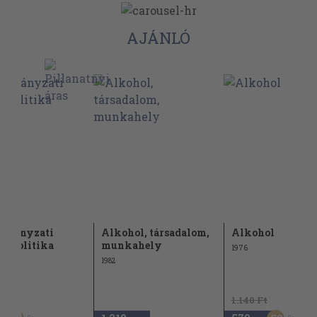
AJÁNLÓ
rmányzati
Alkohol, társadalom,
Alkohol
olpolitika
munkahely
1976
1982
Ft
1.140 Ft