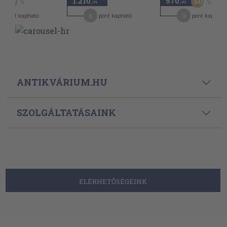
1.210
570
50
50
,-Ft
,-Ft
6
9
pont kapható
pont kapható
pont kapható
ANTIKVÁRIUM.HU
SZOLGÁLTATÁSAINK
ELÉRHETŐSÉGEINK