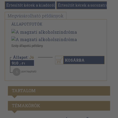
Értesítőt kérek a kiadóról
Értesítőt kérek a sorozatról
Megvásárolható példányok
ÁLLAPOTFOTÓK
Szép állapotú példány.
Állapot:
Jó
KOSÁRBA
910
,-Ft
5
pont kapható
TARTALOM
TÉMAKÖRÖK