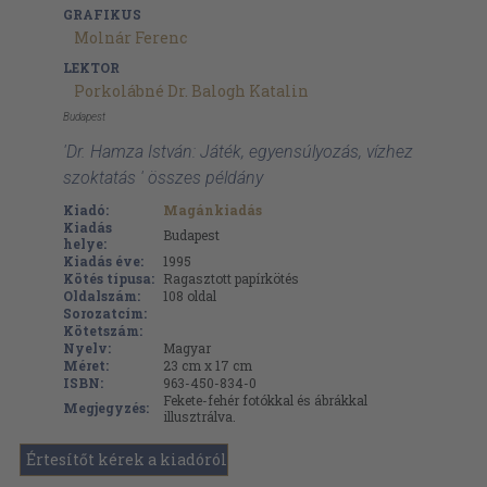
GRAFIKUS
Molnár Ferenc
LEKTOR
Porkolábné Dr. Balogh Katalin
Budapest
'Dr. Hamza István: Játék, egyensúlyozás, vízhez
szoktatás ' összes példány
Kiadó:
Magánkiadás
Kiadás
Budapest
helye:
Kiadás éve:
1995
Kötés típusa:
Ragasztott papírkötés
Oldalszám:
108
oldal
Sorozatcím:
Kötetszám:
Nyelv:
Magyar
Méret:
23 cm x 17 cm
ISBN:
963-450-834-0
Fekete-fehér fotókkal és ábrákkal
Megjegyzés:
illusztrálva.
Értesítőt kérek a kiadóról