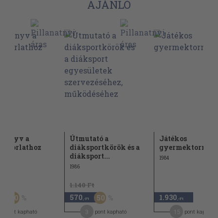
AJÁNLÓ
rkönyv a
Útmutató a
Játékos
yakorlathoz
diáksportkörök és a
gyermektorna
diáksport...
1984
1986
Ft
1.140 Ft
570
1.930
50
50
,-Ft
,-Ft
,-Ft
1
3
15
pont kapható
pont kapható
pont kapható