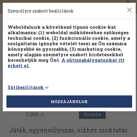
0
Toggle
Főmenü
Könyveink
navigation
Személyre szabott beállítások
Weboldalunk a következő típusú cookie-kat
alkalmazza: (1) weboldal működéséhez szükséges
technikai cookie, (2) funkcionális cookie, amely a
szolgáltatás igénybe vételét teszi az Ön számára
könnyebbé és gyorsabbá, (3) marketing cookie,
amely alapján személyre szabott hirdetésekkel
kereshetjük meg Önt.
A sütiszabályzatunkat itt
érheti el.
Sütibeállítások
Vissza az előző oldalra
HOZZÁJÁRULOK
5.060
Kosárba
,-Ft
Játék, egyensúlyozás, vízhez szoktatás