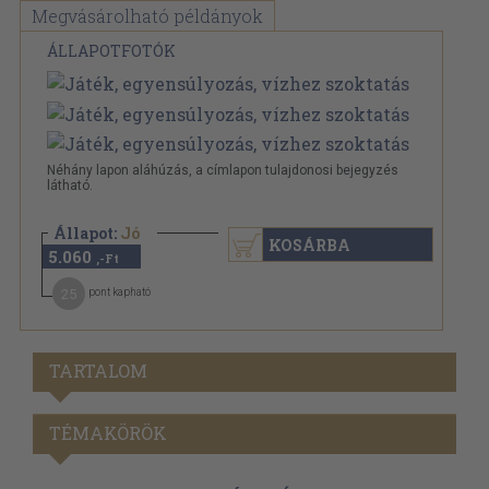
Megvásárolható példányok
ÁLLAPOTFOTÓK
Néhány lapon aláhúzás, a címlapon tulajdonosi bejegyzés
látható.
Állapot:
Jó
KOSÁRBA
5.060
,-Ft
25
pont kapható
TARTALOM
TÉMAKÖRÖK