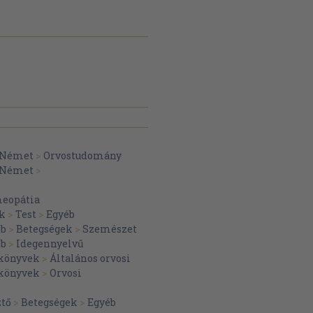
Német
>
Orvostudomány
Német
>
eopátia
ák
>
Test
>
Egyéb
éb
>
Betegségek
>
Szemészet
éb
>
Idegennyelvű
 könyvek
>
Általános orvosi
 könyvek
>
Orvosi
ztő
>
Betegségek
>
Egyéb