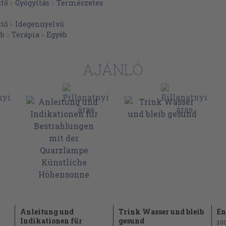
ztő
>
Gyógyítás
>
Természetes
ztő
>
Idegennyelvű
éb
>
Terápia
>
Egyéb
AJÁNLÓ
Anleitung und
Trink Wasser und bleib
En
Indikationen für
gesund
20