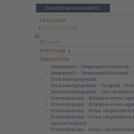
Értesítőt kérek a kiadóról
FÜLSZÖVEG
Fülszöveg Kép
Elrejtés
TARTALOM
TÉMAKÖRÖK
Idegennyelv
>
Idegennyelvű könyvek
>
Idegennyelv
>
Idegennyelvű könyvek
>
Természetgyógyászat
Természetgyógyászat
>
Terápiák
>
Hom
Természetgyógyászat
>
Testi problém
Orvostudomány
>
Általános orvosi, egy
Orvostudomány
>
Általános orvosi, egy
Orvostudomány
>
Orvosi idegennyelvű
Orvostudomány
>
Orvosi idegennyelvű
ismeretterjesztő
Orvostudomány
>
Orvosi ismeretterjes