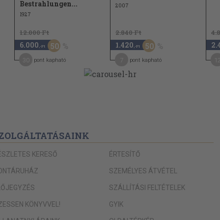
Bestrahlungen...
2007
1927
12.000 Ft
2.840 Ft
4.
6.000
1.420
2.
50
50
,-Ft
,-Ft
30
7
1
pont kapható
pont kapható
ZOLGÁLTATÁSAINK
ÉSZLETES KERESŐ
ÉRTESÍTŐ
ONTÁRUHÁZ
SZEMÉLYES ÁTVÉTEL
LŐJEGYZÉS
SZÁLLÍTÁSI FELTÉTELEK
IZESSEN KÖNYVVEL!
GYIK