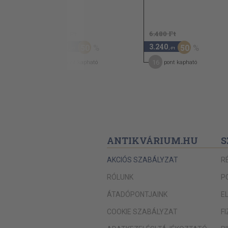
2.940 Ft
6.480 Ft
1.470
3.240
50
50
,-Ft
,-Ft
7
16
pont kapható
pont kapható
ANTIKVÁRIUM.HU
S
AKCIÓS SZABÁLYZAT
R
RÓLUNK
P
ÁTADÓPONTJAINK
E
COOKIE SZABÁLYZAT
F