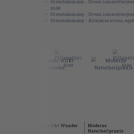
Orvostudomány
>
Orvosi ismeretterjes
mód
Orvostudomány
>
Orvosi ismeretterjes
Orvostudomány
>
Általános orvosi, egy
chön mit
Wasser wirkt Wunder
Moderne
Naturheilpraxis
1980