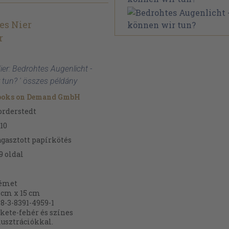
es Nier
r
ier: Bedrohtes Augenlicht -
tun? ' összes példány
ooks on Demand GmbH
rderstedt
10
gasztott papírkötés
9
oldal
émet
 cm x 15 cm
8-3-8391-4959-1
kete-fehér és színes
lusztrációkkal.