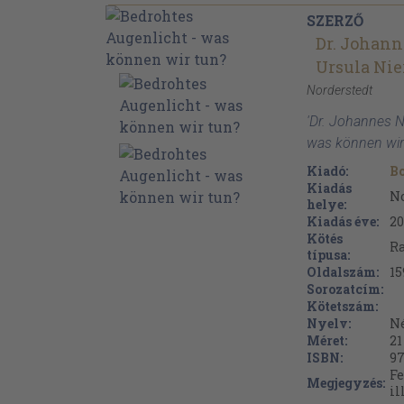
SZERZŐ
Dr. Johann
Ursula Nie
Norderstedt
'Dr. Johannes N
was können wir 
Kiadó:
B
Kiadás
No
helye:
Kiadás éve:
20
Kötés
Ra
típusa:
Oldalszám:
15
Sorozatcím:
Kötetszám:
Nyelv:
N
Méret:
21
ISBN:
97
Fe
Megjegyzés:
il