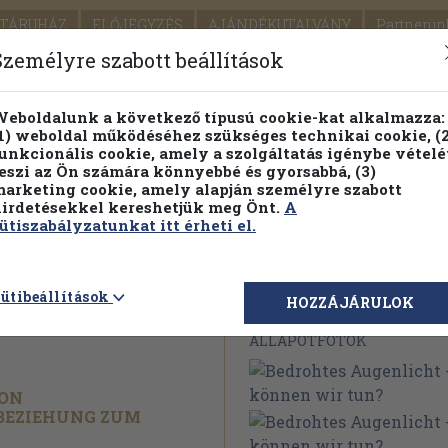
TÁRUHÁZ
ELŐJEGYZÉS
AJÁNDÉKUTALVÁNY
Partnerün
SZÁLLÍTÁS
SEGÍTSÉG
Személyre szabott beállítások
1.
Részletes kereső
Témaköri fa
eboldalunk a következő típusú cookie-kat alkalmazza:
1) weboldal működéséhez szükséges technikai cookie, (2
KIADV
unkcionális cookie, amely a szolgáltatás igénybe vételé
LEGNA
eszi az Ön számára könnyebbé és gyorsabbá, (3)
arketing cookie, amely alapján személyre szabott
PILLANATNYI ÁRAINK
FENNTARTHATÓ OLVASMÁN
irdetésekkel kereshetjük meg Önt.
A
ütiszabályzatunkat itt érheti el.
licht - was
ütibeállítások
Megvásárolható 
HOZZÁJÁRULOK
ÁLLAPOTFOTÓK
ON
BEZIEHUNG ZUM