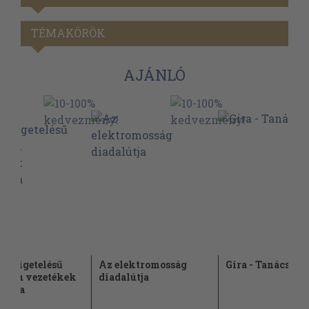
TÉMAKÖRÖK
AJÁNLÓ
iszigetelésű
Az elektromosság
Gira - Tanácsadó
ramú vezetékek
diadalútja
ványa