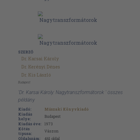
SZERZŐ
Dr. Karsai Károly
Dr. Kerényi Dénes
Dr. Kis László
Budapest
'Dr. Karsai Károly: Nagytranszformátorok ' összes
példány
Kiadó:
Műszaki Könyvkiadó
Kiadás
Budapest
helye:
Kiadás éve:
1973
Kötés
Vászon
típusa:
Oldalszám:
461
oldal