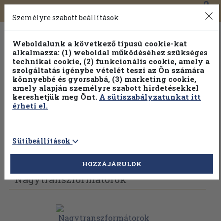
0
Toggle
Főmenü
Könyveink
navigation
Személyre szabott beállítások
Weboldalunk a következő típusú cookie-kat
alkalmazza: (1) weboldal működéséhez szükséges
technikai cookie, (2) funkcionális cookie, amely a
szolgáltatás igénybe vételét teszi az Ön számára
könnyebbé és gyorsabbá, (3) marketing cookie,
Válogasson több mint 1.000.000 kiadványunk közül
10-
amely alapján személyre szabott hirdetésekkel
100% kedvezménnyel!
kereshetjük meg Önt.
A sütiszabályzatunkat itt
érheti el.
Sütibeállítások
Vissza az előző oldalra
Válasszon példányt
HOZZÁJÁRULOK
Nagytranszformátorok