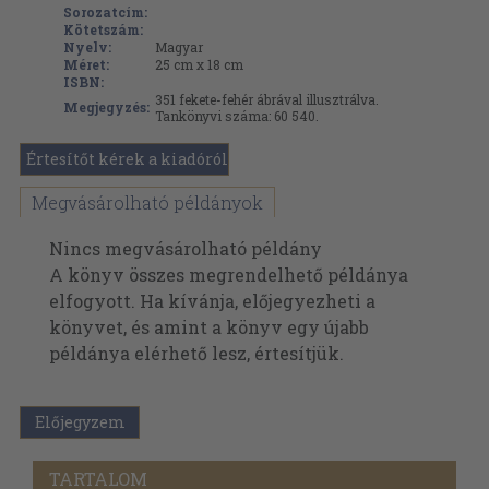
Sorozatcím:
Kötetszám:
Nyelv:
Magyar
Méret:
25 cm x 18 cm
ISBN:
351 fekete-fehér ábrával illusztrálva.
Megjegyzés:
Tankönyvi száma: 60 540.
Értesítőt kérek a kiadóról
Megvásárolható példányok
Nincs megvásárolható példány
A könyv összes megrendelhető példánya
elfogyott. Ha kívánja, előjegyezheti a
könyvet, és amint a könyv egy újabb
példánya elérhető lesz, értesítjük.
Előjegyzem
TARTALOM