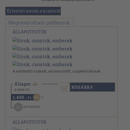
Értesítőt kérek a kiadóról
Megvásárolható példányok
ÁLLAPOTFOTÓK
A védőborító szakadt, elszíneződött, a lapélek foltosak.
Állapot:
Jó
KOSÁRBA
2.990 Ft
1.490
50
,-Ft
22
pont kapható
ÁLLAPOTFOTÓK