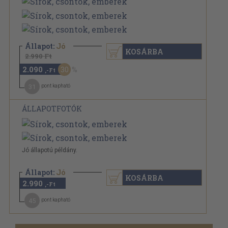
Állapot:
Jó
KOSÁRBA
2.990 Ft
2.090
30
,-Ft
31
pont kapható
ÁLLAPOTFOTÓK
Jó állapotú példány.
Állapot:
Jó
KOSÁRBA
2.990
,-Ft
45
pont kapható