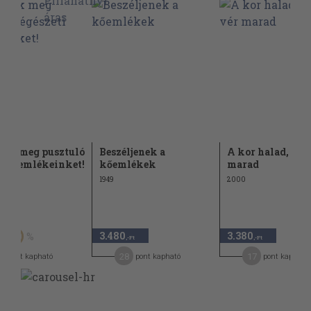
ük meg pusztuló
Beszéljenek a
A kor halad, a vé
zeti emlékeinket!
kőemlékek
marad
1949
2000
Ft
3.480
3.380
50
,-Ft
,-Ft
28
17
pont kapható
pont kapható
pont kapható