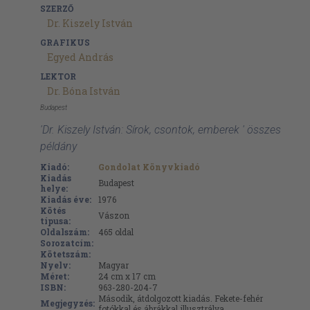
SZERZŐ
Dr. Kiszely István
GRAFIKUS
Egyed András
LEKTOR
Dr. Bóna István
Budapest
'Dr. Kiszely István: Sírok, csontok, emberek ' összes
példány
Kiadó:
Gondolat Könyvkiadó
Kiadás
Budapest
helye:
Kiadás éve:
1976
Kötés
Vászon
típusa:
Oldalszám:
465
oldal
Sorozatcím:
Kötetszám:
Nyelv:
Magyar
Méret:
24 cm x 17 cm
ISBN:
963-280-204-7
Második, átdolgozott kiadás. Fekete-fehér
Megjegyzés:
fotókkal és ábrákkal illusztrálva.