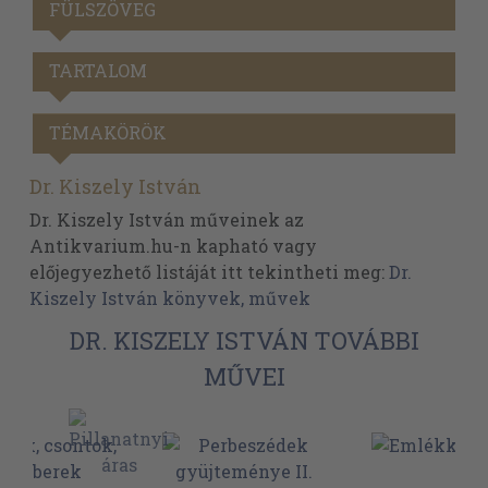
FÜLSZÖVEG
TARTALOM
TÉMAKÖRÖK
Dr. Kiszely István
Dr. Kiszely István műveinek az
Antikvarium.hu-n kapható vagy
előjegyezhető listáját itt tekintheti meg:
Dr.
Kiszely István könyvek, művek
DR. KISZELY ISTVÁN TOVÁBBI
MŰVEI