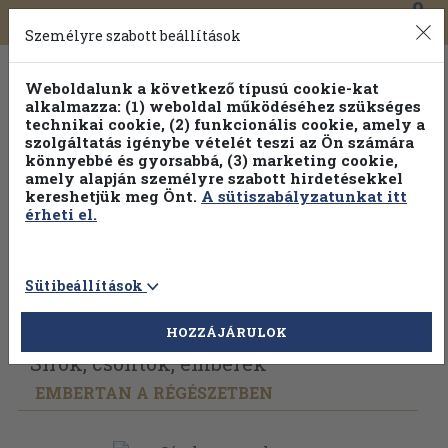
0
Toggle
Főmenü
Könyveink
navigation
Személyre szabott beállítások
Weboldalunk a következő típusú cookie-kat
alkalmazza: (1) weboldal működéséhez szükséges
technikai cookie, (2) funkcionális cookie, amely a
szolgáltatás igénybe vételét teszi az Ön számára
könnyebbé és gyorsabbá, (3) marketing cookie,
amely alapján személyre szabott hirdetésekkel
kereshetjük meg Önt.
A sütiszabályzatunkat itt
érheti el.
Sütibeállítások
Vissza az előző oldalra
Válasszon példányt
HOZZÁJÁRULOK
Sírok, csontok, emberek
EMBERTAN A RÉGÉSZETBEN