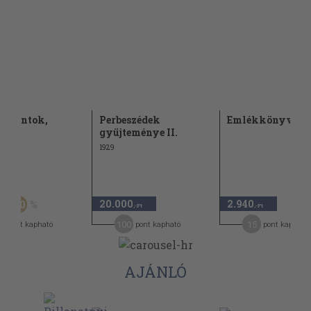
, csontok,
Perbeszédek
Emlékkönyv I.
rek
gyüjteménye II.
1929
Ft
20.000
2.940
50
-Ft
,-Ft
,-Ft
5
100
15
pont kapható
pont kapható
pont kapható
AJÁNLÓ