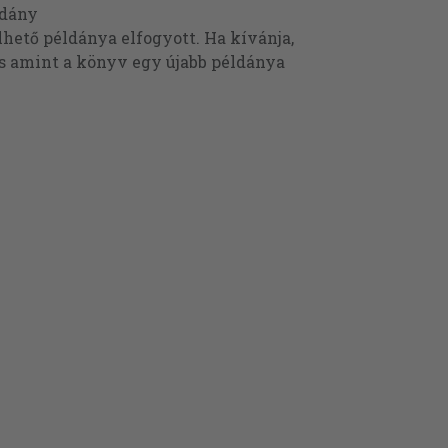
ldány
ető példánya elfogyott. Ha kívánja,
és amint a könyv egy újabb példánya