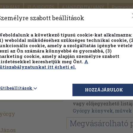
TÁRUHÁZ
ELŐJEGYZÉS
AJÁNDÉKUTALVÁNY
Partnerün
SZÁLLÍTÁS
SEGÍTSÉG
Személyre szabott beállítások
1.
Részletes kereső
Témaköri fa
eboldalunk a következő típusú cookie-kat alkalmazza:
1) weboldal működéséhez szükséges technikai cookie, (2
KIADV
unkcionális cookie, amely a szolgáltatás igénybe vételé
LEGNA
eszi az Ön számára könnyebbé és gyorsabbá, (3)
arketing cookie, amely alapján személyre szabott
PILLANATNYI ÁRAINK
FENNTARTHATÓ OLVASMÁN
irdetésekkel kereshetjük meg Önt.
A
ütiszabályzatunkat itt érheti el.
 távcsöve
Dr. Kulin György
ütibeállítások
HOZZÁJÁRULOK
Dr. Kulin György művein
vagy előjegyezhető listáj
György könyvek, művek
György
Megvásárolható 
 János