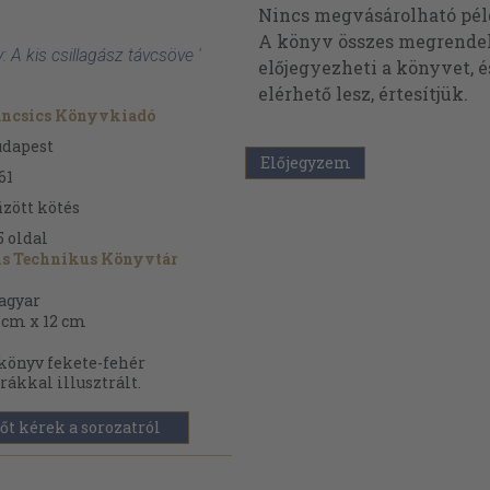
Nincs megvásárolható pé
A könyv összes megrendelh
: A kis csillagász távcsöve '
előjegyezheti a könyvet, 
elérhető lesz, értesítjük.
áncsics Könyvkiadó
udapest
Előjegyzem
61
zött kötés
5
oldal
is Technikus Könyvtár
agyar
 cm x 12 cm
könyv fekete-fehér
rákkal illusztrált.
őt kérek a sorozatról