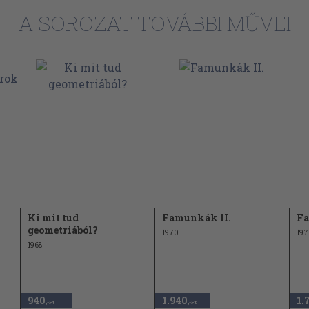
58
A SOROZAT TOVÁBBI MŰVEI
61
ú
67
68
71
73
74
75
76
Ki mit tud
Famunkák II.
Fa
77
geometriából?
1970
197
78
1968
81
87
940
1.940
1.
,-Ft
,-Ft