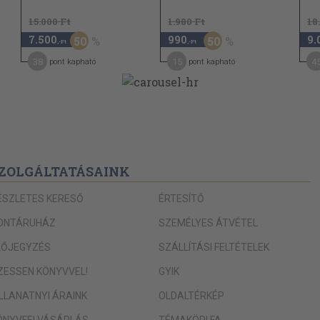
15.000 Ft
1.980 Ft
18
7.500
990
9.
50
50
,-Ft
,-Ft
38
15
4
pont kapható
pont kapható
ZOLGÁLTATÁSAINK
ÉSZLETES KERESŐ
ÉRTESÍTŐ
ONTÁRUHÁZ
SZEMÉLYES ÁTVÉTEL
LŐJEGYZÉS
SZÁLLÍTÁSI FELTÉTELEK
IZESSEN KÖNYVVEL!
GYIK
ILLANATNYI ÁRAINK
OLDALTÉRKÉP
ÖNYVFELVÁSÁRLÁS
TÉMAKÖRI FA