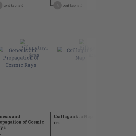
6
30
pont kapható
pont kapható
pont kap
nesis and
Csillagunk: a Nap
Die Hohlsp
opagation of Cosmic
1980
1957
ys
8