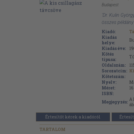
Budapest
'Dr. Kulin György
összes példány
Kiadó:
T
Kiadás
B
helye:
Kiadás éve:
19
Kötés
Tű
típusa:
Oldalszám:
11
Sorozatcím:
K
Kötetszám:
Nyelv:
M
Méret:
16
ISBN:
A 
Megjegyzés:
áb
Értesítőt kérek a kiadóról
Értesít
TARTALOM