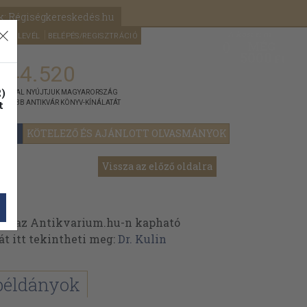
k: Régiségkereskedés.hu
A kosaram
HÍRLEVÉL
BELÉPÉS/REGISZTRÁCIÓ
MÉG
0
5000
Ft
144.520
)
ÁNNYAL NYÚJTJUK MAGYARORSZÁG
t
GYOBB ANTIKVÁR KÖNYV-KÍNÁLATÁT
YOK
KÖTELEZŐ ÉS AJÁNLOTT OLVASMÁNYOK
Vissza az előző oldalra
ek az Antikvarium.hu-n kapható
át itt tekintheti meg:
Dr. Kulin
példányok