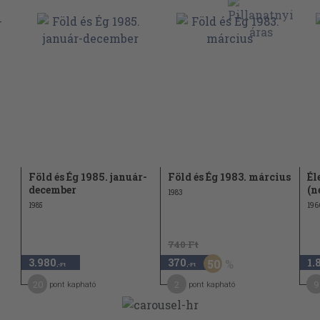
 Galilei-nek
26
28
31
32
33
36
tei
37
Föld és Ég 1985. január-
Föld és Ég 1983. március
Él
december
(n
38
1983
1985
196
38
41
740 Ft
46
3.980
370
1.
50
,-Ft
,-Ft
49
20
2
9
pont kapható
pont kapható
56