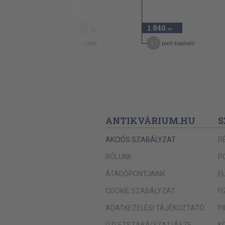
740 Ft
370
1.840
50
,-Ft
,-Ft
2
17
pont kapható
pont kapható
ANTIKVÁRIUM.HU
S
AKCIÓS SZABÁLYZAT
R
RÓLUNK
P
ÁTADÓPONTJAINK
E
COOKIE SZABÁLYZAT
F
ADATKEZELÉSI TÁJÉKOZTATÓ
P
ÜZLETSZABÁLYZAT/ÁSZF
K