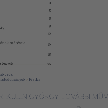
3
5
5
8
kig
12
sának mérése a
16
18
a fényük
20
szközök
22
árstudományok
>
Fizika
22
24
R. KULIN GYÖRGY TOVÁBBI MŰV
24
26