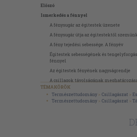
Előszó
Ismerkedés a fénnyel
A fénysugár az égitestek üzenete
A fénysugár útja az égitestektől szemün
A fény tejedési sebessége. A fényév
Égitestek sebességének és tengelyforgá
fénnyel
Az égitestek fényének nagyságrendje
A csillagok távolságának meghatározás
alapján
TÉMAKÖRÖK
Természettudomány
>
Csillagászat
>
E
A fény szerepe az optikában
Természettudomány
>
Csillagászat
>
T
A fény törése az üvegben
A színszórás
D
A fény visszaverődése
A kis csillagász távcsöve