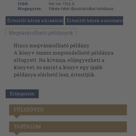
ISBN:
963-04-7512-X
Megjegyzés:
Fekete-fehér illusztrációkat tartalmaz.
Értesítőt kérek a kiadóról
Értesítőt kérek a sorozatról
Megvásárolható példányok
Nincs megvásárolható példány
A könyv összes megrendelhető példánya
elfogyott. Ha kívánja, előjegyezheti a
könyvet, és amint a könyv egy újabb
példánya elérhető lesz, értesítjük.
Előjegyzem
FÜLSZÖVEG
TARTALOM