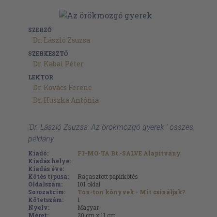
SZERZŐ
Dr. László Zsuzsa
SZERKESZTŐ
Dr. Kabai Péter
LEKTOR
Dr. Kovács Ferenc
Dr. Huszka Antónia
'Dr. László Zsuzsa: Az örökmozgó gyerek ' összes
példány
Kiadó:
FI-MO-TA Bt.-SALVE Alapítvány
Kiadás helye:
Kiadás éve:
Kötés típusa:
Ragasztott papírkötés
Oldalszám:
101
oldal
Sorozatcím:
Ton-ton könyvek - Mit csináljak?
Kötetszám:
1
Nyelv:
Magyar
Méret:
20 cm x 11 cm