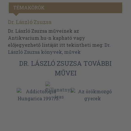
TÉMAKÖRÖK
Dr. László Zsuzsa
Dr. László Zsuzsa műveinek az
Antikvarium.hu-n kapható vagy
előjegyezhető listáját itt tekintheti meg:
Dr.
László Zsuzsa könyvek, művek
DR. LÁSZLÓ ZSUZSA TOVÁBBI
MŰVEI