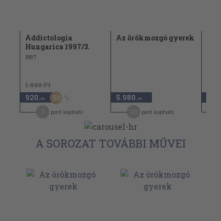
Addictologia
Az örökmozgó gyerek
Az 
Hungarica 1997/3.
1997
1.840 Ft
920
5.980
5.9
50
,-Ft
,-Ft
7
30
pont kapható
pont kapható
A SOROZAT TOVÁBBI MŰVEI