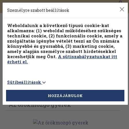
0
Toggle
Főmenü
Könyveink
navigation
Személyre szabott beállítások
Weboldalunk a következő típusú cookie-kat
alkalmazza: (1) weboldal működéséhez szükséges
technikai cookie, (2) funkcionális cookie, amely a
szolgáltatás igénybe vételét teszi az Ön számára
könnyebbé és gyorsabbá, (3) marketing cookie,
amely alapján személyre szabott hirdetésekkel
kereshetjük meg Önt.
A sütiszabályzatunkat itt
érheti el.
Sütibeállítások
Vissza az előző oldalra
Válasszon példányt
HOZZÁJÁRULOK
Az örökmozgó gyerek