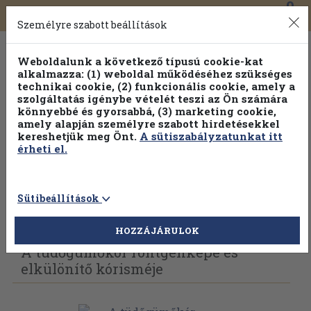
0
Toggle
Főmenü
Könyveink
navigation
Személyre szabott beállítások
Weboldalunk a következő típusú cookie-kat
alkalmazza: (1) weboldal működéséhez szükséges
technikai cookie, (2) funkcionális cookie, amely a
szolgáltatás igénybe vételét teszi az Ön számára
könnyebbé és gyorsabbá, (3) marketing cookie,
Válogasson több mint 1.000.000 kiadványunk közül
10-
amely alapján személyre szabott hirdetésekkel
100% kedvezménnyel!
kereshetjük meg Önt.
A sütiszabályzatunkat itt
érheti el.
Sütibeállítások
Vissza az előző oldalra
Válasszon példányt
HOZZÁJÁRULOK
A tüdőgümőkór röntgenképe és
elkülönítő kórisméje