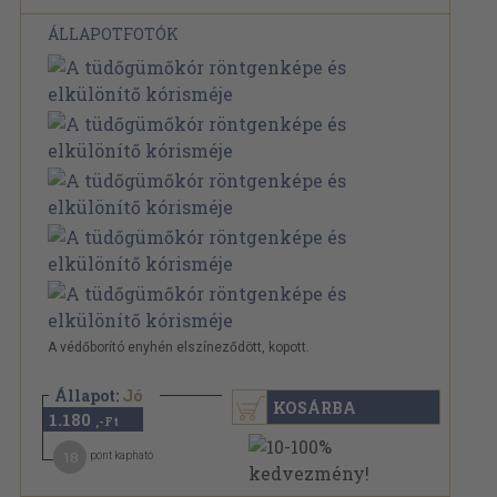
ÁLLAPOTFOTÓK
A védőborító enyhén elszíneződött, kopott.
Állapot:
Jó
KOSÁRBA
1.180
,-Ft
18
pont kapható