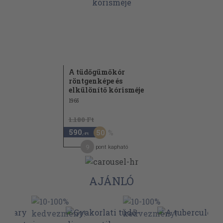
A tüdőgümőkór
röntgenképe és
elkülönítő kórisméje
1965
1.180 Ft
590
50
,-Ft
9
pont kapható
AJÁNLÓ