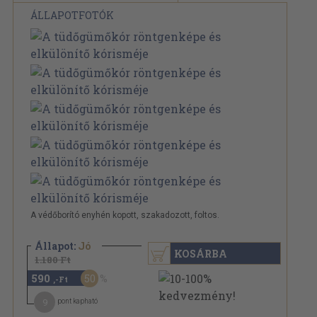
ÁLLAPOTFOTÓK
A védőborító enyhén kopott, szakadozott, foltos.
Állapot:
Jó
KOSÁRBA
1.180 Ft
590
50
,-Ft
9
pont kapható