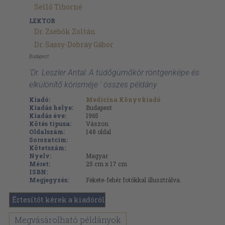
Sellő Tiborné
LEKTOR
Dr. Zsebők Zoltán
Dr. Sassy-Dobray Gábor
Budapest
'Dr. Leszler Antal: A tüdőgümőkór röntgenképe és
elkülönítő kórisméje ' összes példány
Kiadó:
Medicina Könyvkiadó
Kiadás helye:
Budapest
Kiadás éve:
1965
Kötés típusa:
Vászon
Oldalszám:
148
oldal
Sorozatcím:
Kötetszám:
Nyelv:
Magyar
Méret:
25 cm x 17 cm
ISBN:
Megjegyzés:
Fekete-fehér fotókkal illusztrálva.
Értesítőt kérek a kiadóról
Megvásárolható példányok