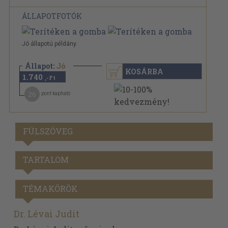
ÁLLAPOTFOTÓK
Jó állapotú példány.
Állapot:
Jó
KOSÁRBA
1.740
,-Ft
26
pont kapható
FÜLSZÖVEG
TARTALOM
TÉMAKÖRÖK
Dr. Lévai Judit