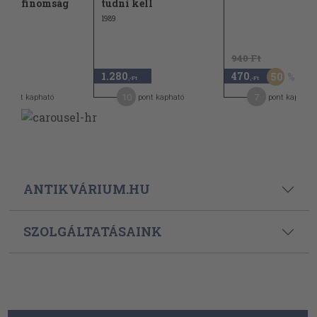
éges finomság
tudni kell
1989
940 Ft
1.280
470
50
,-Ft
,-Ft
4
10
7
pont kapható
pont kapható
pont kapható
ANTIKVÁRIUM.HU
SZOLGÁLTATÁSAINK