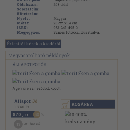
Oldalszám:
208
oldal
Sorozatcím:
Kötetszám:
Nyelv:
Magyar
Méret:
20 cm x 14 cm
ISBN:
963-241-495-0
Megjegyzés:
Színes fotókkal illusztrálva.
Értesítőt kérek a kiadóról
Megvásárolható példányok
ÁLLAPOTFOTÓK
A gerinc elszíneződött, kopott.
Állapot:
Jó
KOSÁRBA
1.740 Ft
870
50
,-Ft
13
pont kapható