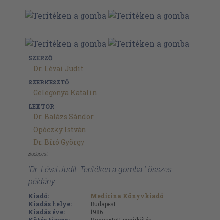
SZERZŐ
Dr. Lévai Judit
SZERKESZTŐ
Gelegonya Katalin
LEKTOR
Dr. Balázs Sándor
Opóczky István
Dr. Bíró György
Budapest
'Dr. Lévai Judit: Terítéken a gomba ' összes
példány
Kiadó:
Medicina Könyvkiadó
Kiadás helye:
Budapest
Kiadás éve:
1986
Kötés típusa:
Ragasztott papírkötés