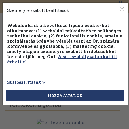
0
Toggle
Főmenü
Könyveink
navigation
Személyre szabott beállítások
Weboldalunk a következő típusú cookie-kat
alkalmazza: (1) weboldal működéséhez szükséges
technikai cookie, (2) funkcionális cookie, amely a
szolgáltatás igénybe vételét teszi az Ön számára
könnyebbé és gyorsabbá, (3) marketing cookie,
Válogasson több mint 1.000.000 kiadványunk közül
10-
amely alapján személyre szabott hirdetésekkel
100% kedvezménnyel!
kereshetjük meg Önt.
A sütiszabályzatunkat itt
érheti el.
Sütibeállítások
Vissza az előző oldalra
Válasszon példányt
HOZZÁJÁRULOK
Terítéken a gomba