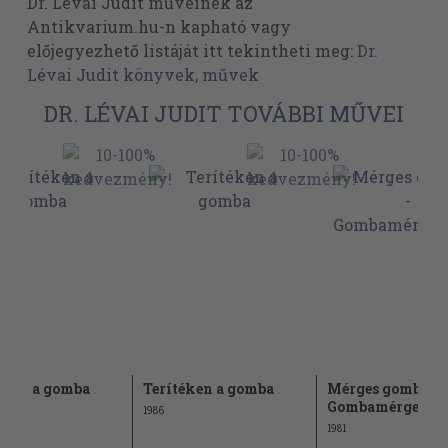
Dr. Lévai Judit műveinek az
Antikvarium.hu-n kapható vagy
előjegyezhető listáját itt tekintheti meg:
Dr.
Lévai Judit könyvek, művek
DR. LÉVAI JUDIT TOVÁBBI MŰVEI
éken a gomba
Terítéken a gomba
Mérges gombák 
Gombamérgezés
1986
1981