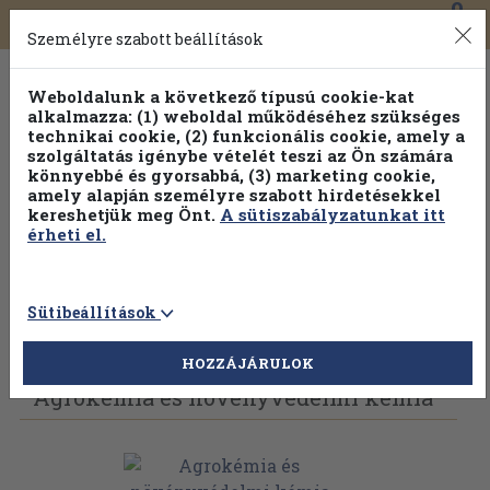
0
Toggle
Főmenü
Könyveink
navigation
Személyre szabott beállítások
Weboldalunk a következő típusú cookie-kat
alkalmazza: (1) weboldal működéséhez szükséges
technikai cookie, (2) funkcionális cookie, amely a
szolgáltatás igénybe vételét teszi az Ön számára
könnyebbé és gyorsabbá, (3) marketing cookie,
Válogasson több mint 1.000.000 kiadványunk közül
10-
amely alapján személyre szabott hirdetésekkel
100% kedvezménnyel!
kereshetjük meg Önt.
A sütiszabályzatunkat itt
érheti el.
Sütibeállítások
Vissza az előző oldalra
Válasszon példányt
HOZZÁJÁRULOK
Agrokémia és növényvédelmi kémia