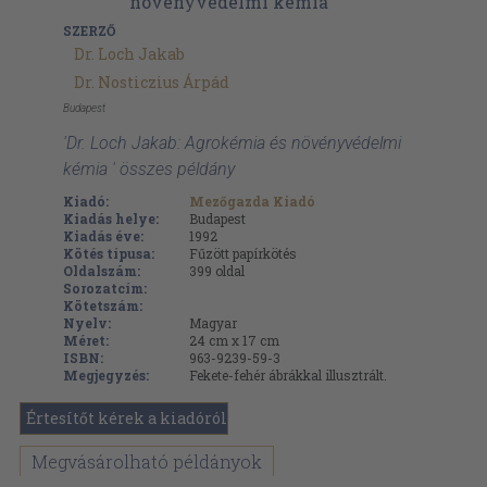
SZERZŐ
Dr. Loch Jakab
Dr. Nosticzius Árpád
Budapest
'Dr. Loch Jakab: Agrokémia és növényvédelmi
kémia ' összes példány
Kiadó:
Mezőgazda Kiadó
Kiadás helye:
Budapest
Kiadás éve:
1992
Kötés típusa:
Fűzött papírkötés
Oldalszám:
399
oldal
Sorozatcím:
Kötetszám:
Nyelv:
Magyar
Méret:
24 cm x 17 cm
ISBN:
963-9239-59-3
Megjegyzés:
Fekete-fehér ábrákkal illusztrált.
Értesítőt kérek a kiadóról
Megvásárolható példányok