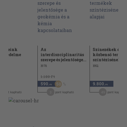
égeseink
Az
Színezékek és
nyvédelme
interdiszciplinaritás
közbenső termé
szerepe és jelentősége...
színtézisének...
1978
1952
1.180 Ft
590
9.800
50
,-Ft
,-Ft
3
49
pont kapható
pont kapható
pont kapható