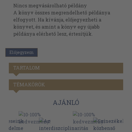
Nincs megvásárolható példány
A könyv összes megrendelhető példánya
elfogyott. Ha kívánja, előjegyezheti a
könyvet, és amint a könyv egy újabb
példánya elérhető lesz, értesítjük.
Előjegyzem
TARTALOM
TÉMAKÖRÖK
AJÁNLÓ