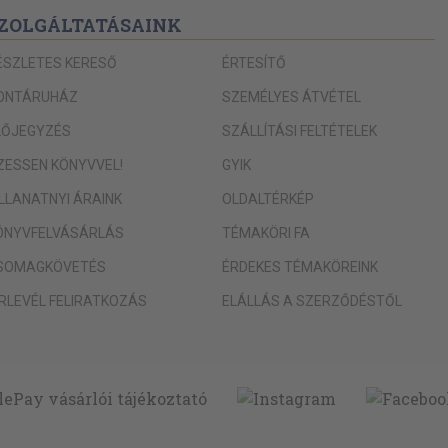
ZOLGÁLTATÁSAINK
ÉSZLETES KERESŐ
ÉRTESÍTŐ
ONTÁRUHÁZ
SZEMÉLYES ÁTVÉTEL
LŐJEGYZÉS
SZÁLLÍTÁSI FELTÉTELEK
IZESSEN KÖNYVVEL!
GYIK
ILLANATNYI ÁRAINK
OLDALTÉRKÉP
ÖNYVFELVÁSÁRLÁS
TÉMAKÖRI FA
SOMAGKÖVETÉS
ÉRDEKES TÉMAKÖREINK
ÍRLEVÉL FELIRATKOZÁS
ELÁLLÁS A SZERZŐDÉSTŐL