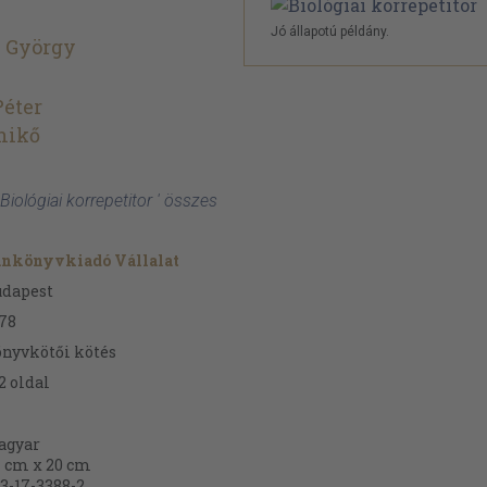
Jó állapotú példány.
s György
éter
Enikő
 Biológiai korrepetitor ' összes
ankönyvkiadó Vállalat
udapest
78
nyvkötői kötés
2
oldal
agyar
 cm x 20 cm
3-17-3388-2