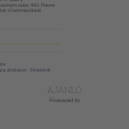
nkönyvi szám: 8161. Fekete-
hér illusztrációkkal.
gia
ia, általános
>
Feladatok
AJÁNLÓ