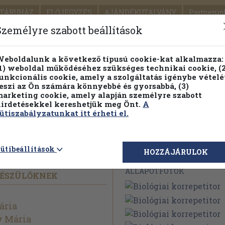
TÁRUHÁZ
ELŐJEGYZÉS
AJÁNDÉKUTALVÁNY
Partnerün
SZÁLLÍTÁS
SEGÍTSÉG
Személyre szabott beállítások
Részletes kereső
Témaköri fa
eboldalunk a következő típusú cookie-kat alkalmazza:
1) weboldal működéséhez szükséges technikai cookie, (2
Vál
unkcionális cookie, amely a szolgáltatás igénybe vételé
eszi az Ön számára könnyebbé és gyorsabbá, (3)
arketing cookie, amely alapján személyre szabott
PILLANATNYI ÁRAINK
FENNTARTHATÓ OLVASMÁN
irdetésekkel kereshetjük meg Önt.
A
ütiszabályzatunkat itt érheti el.
titor
ütibeállítások
Megvásárolható 
HOZZÁJÁRULOK
ÁLLAPOTFOTÓK
KÉSZÜLŐKNEK
ária
y Mária