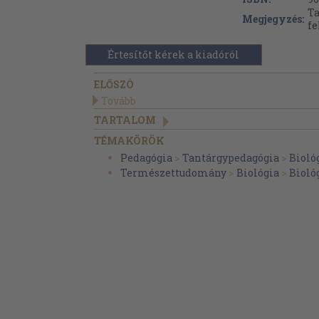
Ta
Megjegyzés:
fe
Értesítőt kérek a kiadóról
ELŐSZÓ
Tovább
TARTALOM
TÉMAKÖRÖK
Pedagógia
>
Tantárgypedagógia
>
Bioló
Természettudomány
>
Biológia
>
Biológ