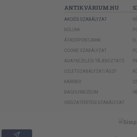
ANTIKVÁRIUM.HU
S
AKCIÓS SZABÁLYZAT
R
RÓLUNK
P
ÁTADÓPONTJAINK
E
COOKIE SZABÁLYZAT
F
ADATKEZELÉSI TÁJÉKOZTATÓ
P
ÜZLETSZABÁLYZAT/ÁSZF
K
KARRIER
C
BAGOLYMÚZEUM
H
VISSZATÉRÍTÉSI SZABÁLYZAT