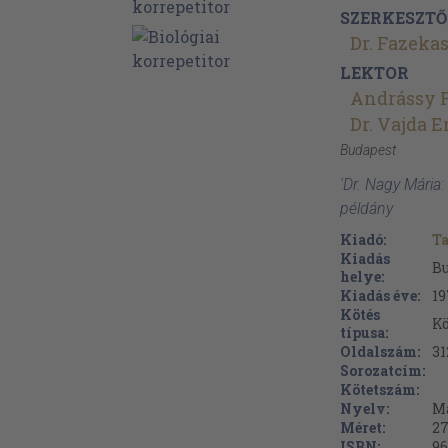
SZERKESZTŐ
Dr. Fazeka
LEKTOR
Andrássy P
Dr. Vajda 
Budapest
'Dr. Nagy Mária:
példány
Kiadó:
T
Kiadás
B
helye:
Kiadás éve:
19
Kötés
Kö
típusa:
Oldalszám:
31
Sorozatcím:
Kötetszám:
Nyelv:
M
Méret:
27
ISBN:
96