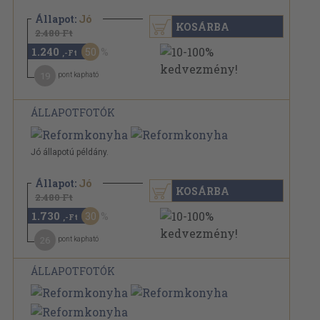
Állapot:
Jó
KOSÁRBA
2.480 Ft
1.240
50
,-Ft
19
pont kapható
ÁLLAPOTFOTÓK
Jó állapotú példány.
Állapot:
Jó
KOSÁRBA
2.480 Ft
1.730
30
,-Ft
26
pont kapható
ÁLLAPOTFOTÓK