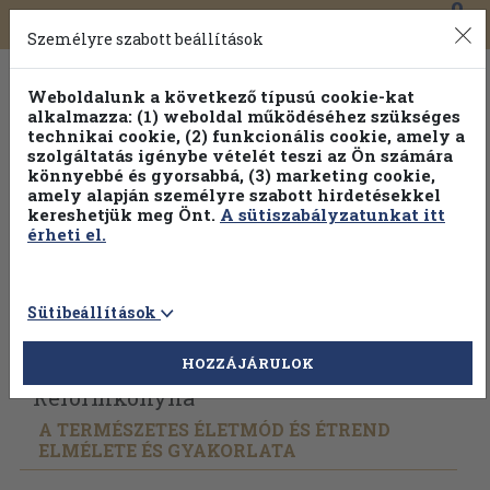
0
Toggle
Főmenü
Könyveink
navigation
Személyre szabott beállítások
Weboldalunk a következő típusú cookie-kat
alkalmazza: (1) weboldal működéséhez szükséges
technikai cookie, (2) funkcionális cookie, amely a
szolgáltatás igénybe vételét teszi az Ön számára
könnyebbé és gyorsabbá, (3) marketing cookie,
Válogasson több mint 1.000.000 kiadványunk közül
10-
amely alapján személyre szabott hirdetésekkel
100% kedvezménnyel!
kereshetjük meg Önt.
A sütiszabályzatunkat itt
érheti el.
Sütibeállítások
Vissza az előző oldalra
Válasszon példányt
HOZZÁJÁRULOK
Reformkonyha
A TERMÉSZETES ÉLETMÓD ÉS ÉTREND
ELMÉLETE ÉS GYAKORLATA