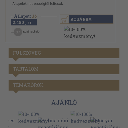
A lapélek nedvességtől foltosak.
Állapot:
Jó
KOSÁRBA
2.480
,-Ft
37
pont kapható
FÜLSZÖVEG
TARTALOM
TÉMAKÖRÖK
AJÁNLÓ