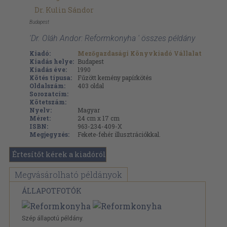
Dr. Kulin Sándor
Budapest
'Dr. Oláh Andor: Reformkonyha ' összes példány
Kiadó:
Mezőgazdasági Könyvkiadó Vállalat
Kiadás helye:
Budapest
Kiadás éve:
1990
Kötés típusa:
Fűzött kemény papírkötés
Oldalszám:
403
oldal
Sorozatcím:
Kötetszám:
Nyelv:
Magyar
Méret:
24 cm x 17 cm
ISBN:
963-234-409-X
Megjegyzés:
Fekete-fehér illusztrációkkal.
Értesítőt kérek a kiadóról
Megvásárolható példányok
ÁLLAPOTFOTÓK
Szép állapotú példány.