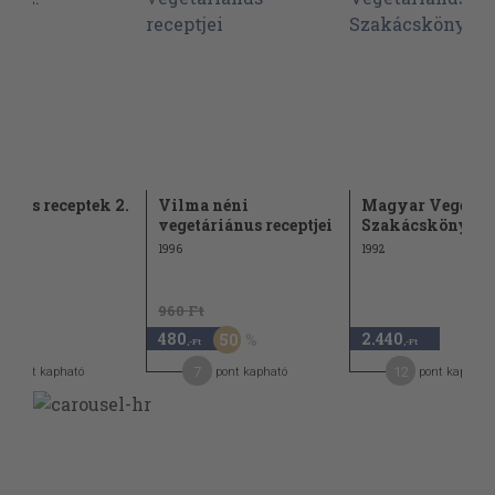
nyes receptek 2.
Vilma néni
Magyar Vegetár
vegetáriánus receptjei
Szakácskönyv
1996
1992
960 Ft
480
2.440
50
,-Ft
,-Ft
,-Ft
7
12
pont kapható
pont kapható
pont kapható