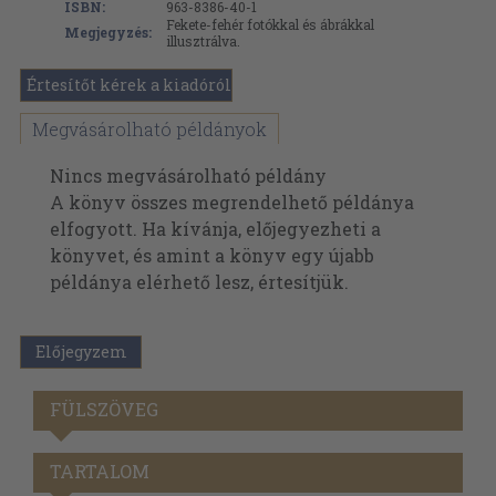
ISBN:
963-8386-40-1
Fekete-fehér fotókkal és ábrákkal
Megjegyzés:
illusztrálva.
Értesítőt kérek a kiadóról
Megvásárolható példányok
Nincs megvásárolható példány
A könyv összes megrendelhető példánya
elfogyott. Ha kívánja, előjegyezheti a
könyvet, és amint a könyv egy újabb
példánya elérhető lesz, értesítjük.
Előjegyzem
FÜLSZÖVEG
TARTALOM