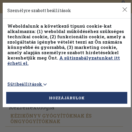
0
Toggle
Főmenü
Könyveink
navigation
Személyre szabott beállítások
Weboldalunk a következő típusú cookie-kat
alkalmazza: (1) weboldal működéséhez szükséges
technikai cookie, (2) funkcionális cookie, amely a
szolgáltatás igénybe vételét teszi az Ön számára
könnyebbé és gyorsabbá, (3) marketing cookie,
amely alapján személyre szabott hirdetésekkel
kereshetjük meg Önt.
A sütiszabályzatunkat itt
érheti el.
Sütibeállítások
Vissza az előző oldalra
Válasszon példányt
HOZZÁJÁRULOK
Kézreflexológia
KÉZIKÖNYV GYÓGYÍTÓKNAK ÉS
ÖNGYÓGYÍTÓKNAK