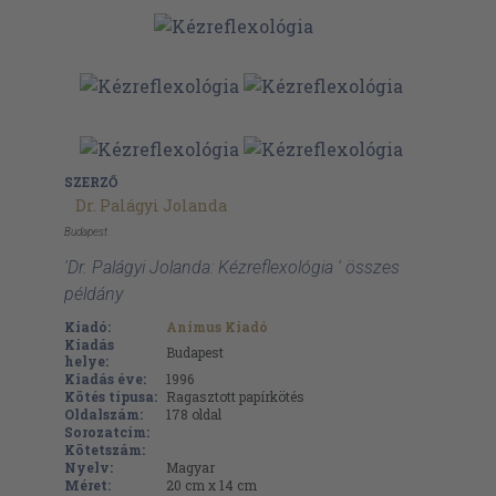
SZERZŐ
Dr. Palágyi Jolanda
Budapest
'Dr. Palágyi Jolanda: Kézreflexológia ' összes
példány
Kiadó:
Animus Kiadó
Kiadás
Budapest
helye:
Kiadás éve:
1996
Kötés típusa:
Ragasztott papírkötés
Oldalszám:
178
oldal
Sorozatcím:
Kötetszám:
Nyelv:
Magyar
Méret:
20 cm x 14 cm