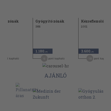
yító zónák
Gyógyító zónák
Kézreflexológia
1988
2002
1.180
3.600
,-Ft
,-Ft
5
6
18
pont kapható
pont kapható
pont kapható
AJÁNLÓ