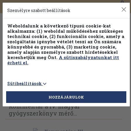
0
Toggle
Főmenü
Könyveink
navigation
Személyre szabott beállítások
Weboldalunk a következő típusú cookie-kat
alkalmazza: (1) weboldal működéséhez szükséges
technikai cookie, (2) funkcionális cookie, amely a
szolgáltatás igénybe vételét teszi az Ön számára
könnyebbé és gyorsabbá, (3) marketing cookie,
amely alapján személyre szabott hirdetésekkel
kereshetjük meg Önt.
A sütiszabályzatunkat itt
érheti el.
Sütibeállítások
Vissza az előző oldalra
Válasszon példányt
HOZZÁJÁRULOK
Kommentár a IV. magyar
gyógyszerkönyv mérő...