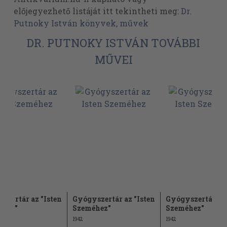
előjegyezhető listáját itt tekintheti meg:
Dr.
Putnoky István könyvek, művek
DR. PUTNOKY ISTVÁN TOVÁBBI
MŰVEI
szertár az "Isten
Gyógyszertár az "Isten
Gyógyszertár az 
éhez"
Szeméhez"
Szeméhez"
1942
1942