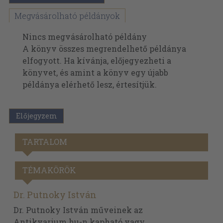
Megvásárolható példányok
Nincs megvásárolható példány
A könyv összes megrendelhető példánya
elfogyott. Ha kívánja, előjegyezheti a
könyvet, és amint a könyv egy újabb
példánya elérhető lesz, értesítjük.
Előjegyzem
TARTALOM
TÉMAKÖRÖK
Dr. Putnoky István
Dr. Putnoky István műveinek az
Antikvarium.hu-n kapható vagy