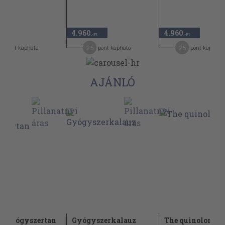
4.960
4.960
,-Ft
,-Ft
,-Ft
1
25
25
pont kapható
pont kapható
pont kapható
AJÁNLÓ
i gyógyszertan
Gyógyszerkalauz
The quinolones