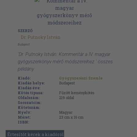
SZERZŐ
Dr. Putnoky István
Budapest
'Dr. Putnoky István: Kommentár a IV. magyar
gyógyszerkönyv mérő módszereihez ' összes
példány
Kiadó:
Gyógyszerészi Szemle
Kiadás helye:
Budapest
Kiadás éve:
Kötés típusa:
Fűzött keménykötés
Oldalszám:
219
oldal
Sorozatcím:
Kötetszám:
Nyelv:
Magyar
Méret:
23 cm x 16 cm
ISBN:
Értesítőt kérek a kiadóról