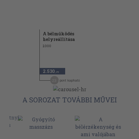
A bélműködés
helyreállítása
2000
2.530
,-Ft
23
pont kapható
A SOROZAT TOVÁBBI MŰVEI