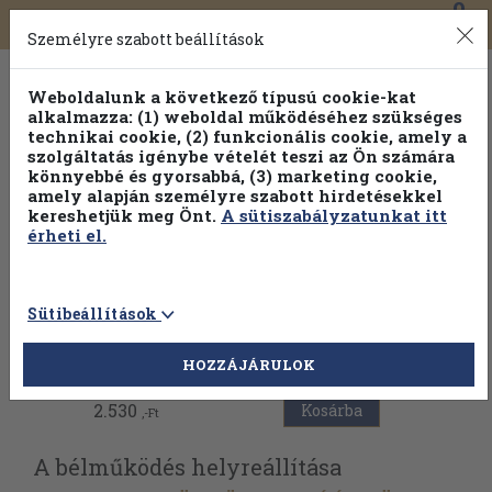
0
Toggle
Főmenü
Könyveink
navigation
Személyre szabott beállítások
Weboldalunk a következő típusú cookie-kat
alkalmazza: (1) weboldal működéséhez szükséges
technikai cookie, (2) funkcionális cookie, amely a
szolgáltatás igénybe vételét teszi az Ön számára
könnyebbé és gyorsabbá, (3) marketing cookie,
amely alapján személyre szabott hirdetésekkel
kereshetjük meg Önt.
A sütiszabályzatunkat itt
érheti el.
Sütibeállítások
Vissza az előző oldalra
HOZZÁJÁRULOK
2.530
Kosárba
,-Ft
A bélműködés helyreállítása