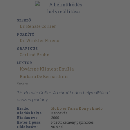
SZERZŐ
Dr. Renate Collier
FORDÍTÓ
Dr. Winkler Ferenc
GRAFIKUS
Gerlind Bruhn
LEKTOR
Kovácsné Kliment Emília
Barbara De Bernardinis
Kaposvár
'Dr. Renate Collier: A bélműködés helyreállítása '
összes példány
Kiadó:
Holló és Társa Könyvkiadó
Kiadás helye:
Kaposvár
Kiadás éve:
2000
Kötés típusa:
Fűzött kemény papírkötés
Oldalszám:
96
oldal