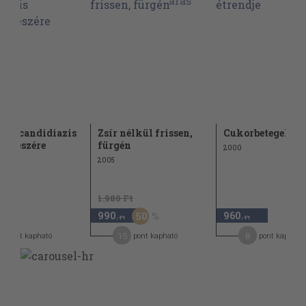
tek candidiazis
Zsír nélkül frissen,
Cukorbetegek ét
ek részére
fürgén
2000
2005
1.980 Ft
990
960
50
,-Ft
,-Ft
15
8
pont kapható
pont kapható
pont kapható