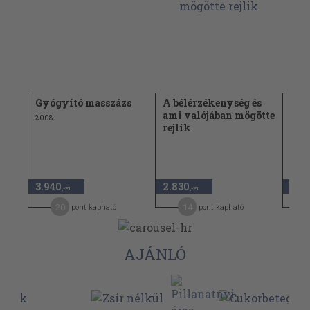
Gyógyító masszázs
A bélérzékenység és
Gyü
ami valójában mögötte
zöl
2008
rejlik
2008
3.940
2.830
1.2
,-Ft
,-Ft
20
14
pont kapható
pont kapható
AJÁNLÓ