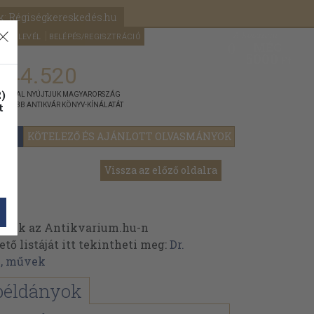
k: Régiségkereskedés.hu
A kosaram
HÍRLEVÉL
BELÉPÉS/REGISZTRÁCIÓ
MÉG
0
5000
Ft
144.520
)
ÁNNYAL NYÚJTJUK MAGYARORSZÁG
t
GYOBB ANTIKVÁR KÖNYV-KÍNÁLATÁT
YOK
KÖTELEZŐ ÉS AJÁNLOTT OLVASMÁNYOK
Vissza az előző oldalra
einek az Antikvarium.hu-n
ő listáját itt tekintheti meg:
Dr.
k, művek
példányok