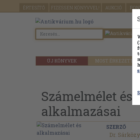
ÉRTESÍTŐ
FIZESSEN
KÖNYVVEL!
AUKCIÓ
PON
W
(
f
t
m
ÚJ KÖNYVEK
MOST ÉRKEZETT
h
s
Számelmélet és
S
alkalmazásai
SZERZŐ
Dr. Sárköz