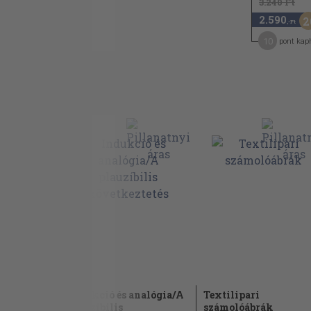
3.240 Ft
2.590
2
,-Ft
10
pont kap
Indukció és analógia/A
Textilipari
plauzíbilis
számolóábrák