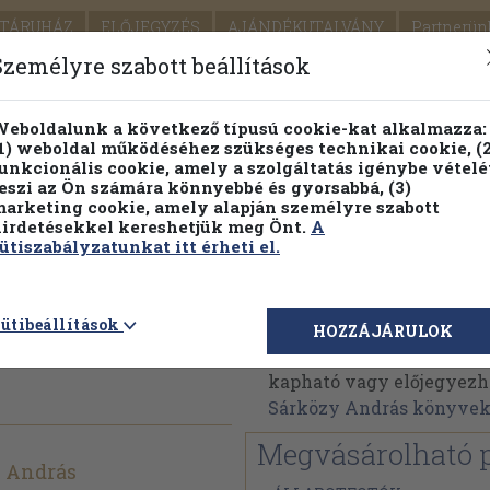
TÁRUHÁZ
ELŐJEGYZÉS
AJÁNDÉKUTALVÁNY
Partnerün
SZÁLLÍTÁS
SEGÍTSÉG
Személyre szabott beállítások
1.
Részletes kereső
Témaköri fa
eboldalunk a következő típusú cookie-kat alkalmazza:
1) weboldal működéséhez szükséges technikai cookie, (2
KIADV
unkcionális cookie, amely a szolgáltatás igénybe vételé
LEGNA
eszi az Ön számára könnyebbé és gyorsabbá, (3)
arketing cookie, amely alapján személyre szabott
PILLANATNYI ÁRAINK
FENNTARTHATÓ OLVASMÁN
irdetésekkel kereshetjük meg Önt.
A
ütiszabályzatunkat itt érheti el.
Dr. Sárközy András
ütibeállítások
HOZZÁJÁRULOK
Dr. Sárközy András műv
kapható vagy előjegyezhet
Sárközy András könyve
Megvásárolható 
y András