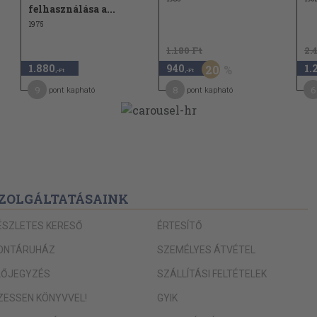
felhasználása a...
1975
1.180 Ft
2.
1.880
940
1.
20
,-Ft
,-Ft
9
8
6
pont kapható
pont kapható
ZOLGÁLTATÁSAINK
ÉSZLETES KERESŐ
ÉRTESÍTŐ
ONTÁRUHÁZ
SZEMÉLYES ÁTVÉTEL
LŐJEGYZÉS
SZÁLLÍTÁSI FELTÉTELEK
IZESSEN KÖNYVVEL!
GYIK