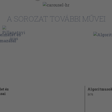
ámelméleti
164
mélet
A SOROZAT TOVÁBBI MŰVEI
175
etriai
et és
Algoritmuso
sai
1978