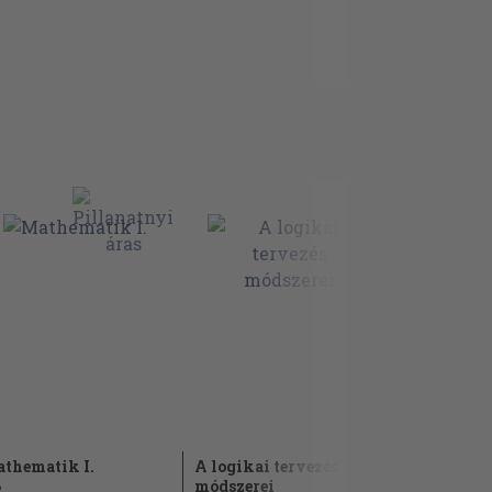
thematik I.
A logikai tervezés
Ez is, az is
módszerei
matemati
2