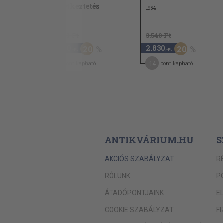
következtetés
1954
1989
18.000 Ft
3.540 Ft
14.400
2.830
20
20
,-Ft
,-Ft
115
14
pont kapható
pont kapható
ANTIKVÁRIUM.HU
S
AKCIÓS SZABÁLYZAT
R
RÓLUNK
P
ÁTADÓPONTJAINK
E
COOKIE SZABÁLYZAT
F