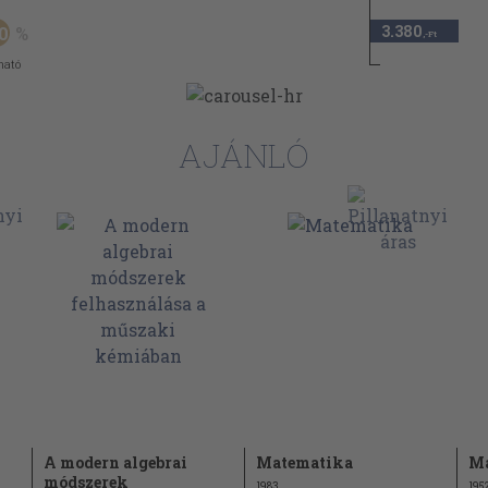
3.380
0
,-Ft
ható
AJÁNLÓ
A modern algebrai
Matematika
Ma
módszerek
1983
195