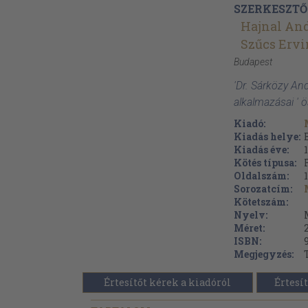
SZERKESZTŐ
Hajnal An
Szűcs Ervi
Budapest
'Dr. Sárközy An
alkalmazásai ' 
Kiadó:
Kiadás helye:
Kiadás éve:
Kötés típusa:
Oldalszám:
Sorozatcím:
Kötetszám:
Nyelv:
Méret:
ISBN:
Megjegyzés:
Értesítőt kérek a kiadóról
Értesít