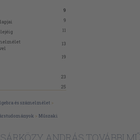
9
9
lapjai
11
lejéig
ámelmélet
13
vel
19
23
25
33
lmazás
lgebra és számelmélet
>
ris diofantikus
45
árstudományok
>
Műszaki
lis számok,
51
. SÁRKÖZY ANDRÁS TOVÁBBI MŰ
60