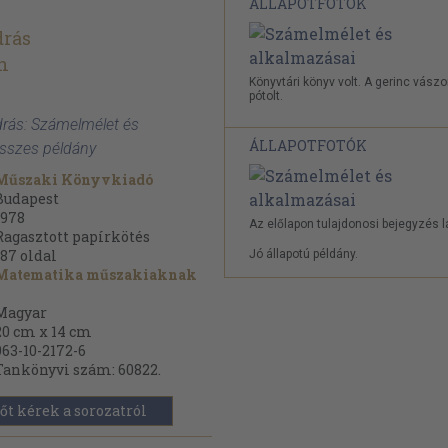
ÁLLAPOTFOTÓK
drás
n
Könyvtári könyv volt. A gerinc vász
pótolt.
drás: Számelmélet és
ÁLLAPOTFOTÓK
összes példány
Műszaki Könyvkiadó
Budapest
1978
Az előlapon tulajdonosi bejegyzés l
Ragasztott papírkötés
187
oldal
Jó állapotú példány.
Matematika műszakiaknak
Magyar
20 cm x 14 cm
963-10-2172-6
Tankönyvi szám: 60822.
őt kérek a sorozatról