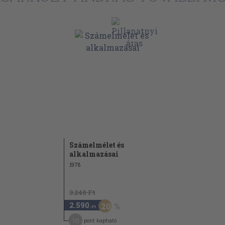
elmélet,
75
90
dratikus
108
121
b közös osztó.
121
e
ményei.
131
Számelmélet és
alkalmazásai
neáris
136
1978
k
145
3.240 Ft
155
2.590
20
,-Ft
s
10
pont kapható
155