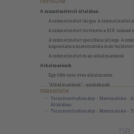
TARTALOM
A számelméletről általában
A számelmélet tárgya. A számelmélet a
A számelmélet története a XIX. század e
A számelmélet specifikus jellege. A sz
kapcsolata a matematika más területei
A számelmélet és az alkalmazásuk
Alkalmazások
Egy több ezer éves alkalmazás
"Alkalmazások" - apukáknak
TÉMAKÖRÖK
Egy számítógépekkel kapcsolatos alka
Természettudomány
>
Matematika
>
A
Hétvégi házak, bélyegek, borászat, lineá
Általában
egyenletek
Természettudomány
>
Matematika
>
T
Nagykalapácsok, racionális és irracioná
egyenletes eloszlás
DR