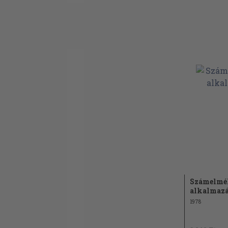
valószínűségszámítási módszerek. Sz
függvények
Prímszámelmélet. Analitikus számel
Diofantikus egyenletek. Diofantikus
approximációelmélet. Algebrai és geom
módszerek a számelméletben
Számelmél
alkalmazá
1978