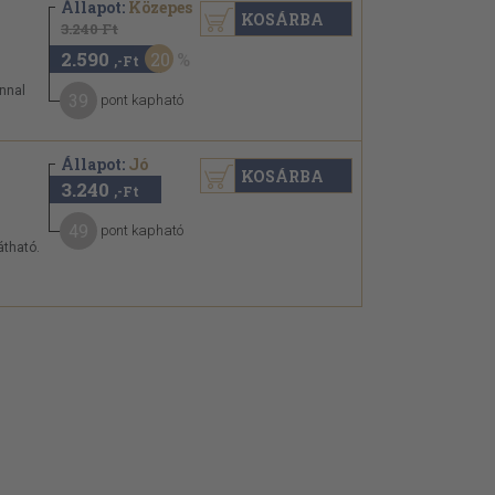
Állapot:
Közepes
KOSÁRBA
3.240 Ft
2.590
20
,-Ft
onnal
39
pont kapható
Állapot:
Jó
KOSÁRBA
3.240
,-Ft
49
pont kapható
átható.