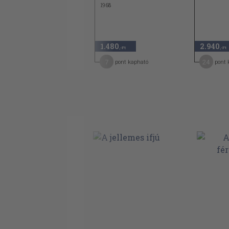
1968
9.800
1.480
2.940
,-Ft
,-Ft
,-Ft
49
7
24
pont kapható
pont kapható
pont 