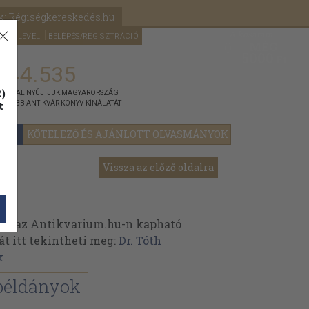
k: Régiségkereskedés.hu
A kosaram
HÍRLEVÉL
BELÉPÉS/REGISZTRÁCIÓ
MÉG
0
5000
Ft
144.535
)
ÁNNYAL NYÚJTJUK MAGYARORSZÁG
t
GYOBB ANTIKVÁR KÖNYV-KÍNÁLATÁT
YOK
KÖTELEZŐ ÉS AJÁNLOTT OLVASMÁNYOK
Vissza az előző oldalra
ek az Antikvarium.hu-n kapható
át itt tekintheti meg:
Dr. Tóth
k
példányok