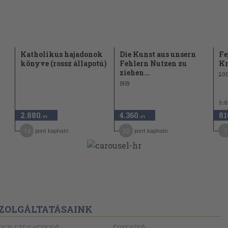
Katholikus hajadonok
Die Kunst aus unsern
Fe
könyve (rossz állapotú)
Fehlern Nutzen zu
Kr
ziehen...
200
1919
1.
2.880
4.360
81
,-Ft
,-Ft
14
22
7
pont kapható
pont kapható
ZOLGÁLTATÁSAINK