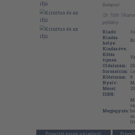
Budapest
'Dr. Tóth Tihamé
példány
Kiadó:
S
Kiadás
B
helye:
Kiadás éve:
Kötés
Va
típusa:
Oldalszám:
25
Sorozatcím:
Le
Kötetszám:
8
Nyelv:
M
Méret:
20
ISBN:
Má
ra
Megjegyzés:
bo
mu
Ir
Értesítőt kérek a kiadóról
Értesít