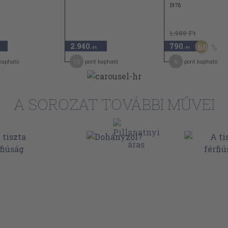
1978
1.980 Ft
2.940
790
60
,-Ft
,-Ft
15
6
kapható
pont kapható
pont kapható
A SOROZAT TOVÁBBI MŰVEI