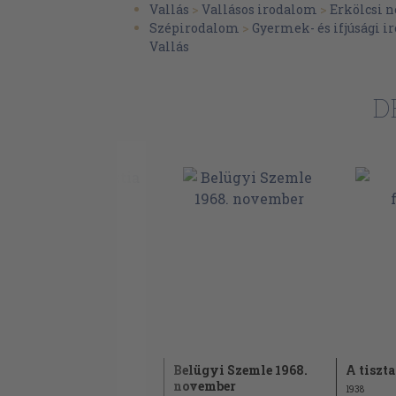
Vallás
>
Vallásos irodalom
>
Erkölcsi n
Szépirodalom
>
Gyermek- és ifjúsági 
Vallás
D
Az eucharisztia
Belügyi Szemle 1968.
A tiszta
november
1938
1938