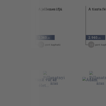
A jellemes ifjú
A tiszta f
3.340
2.940
,-Ft
,-Ft
17
15
pont kapható
pont kap