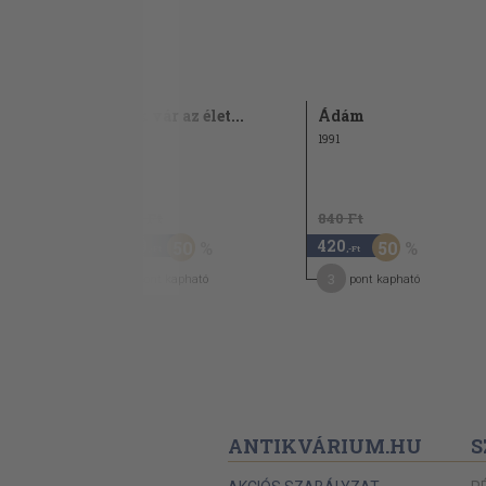
Ránk vár az élet...
Ádám
1991
4.360 Ft
840 Ft
2.180
420
50
50
,-Ft
,-Ft
33
3
pont kapható
pont kapható
ANTIKVÁRIUM.HU
S