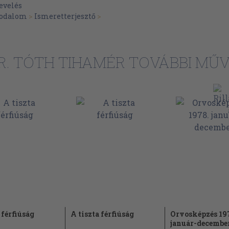
evelés
irodalom
>
Ismeretterjesztő
>
R. TÓTH TIHAMÉR TOVÁBBI MŰV
 férfiúság
A tiszta férfiúság
Orvosképzés 19
január-decembe