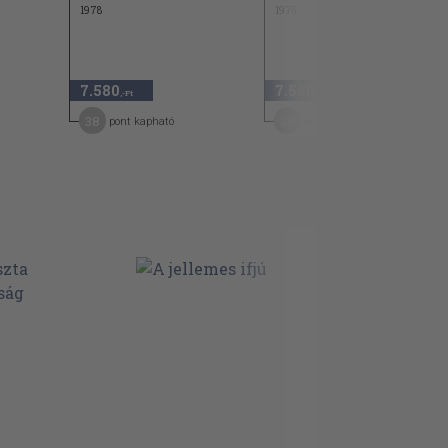
1978
1975
7.580
7.580
,-Ft
,-Ft
38
38
pont kapható
pont kapható