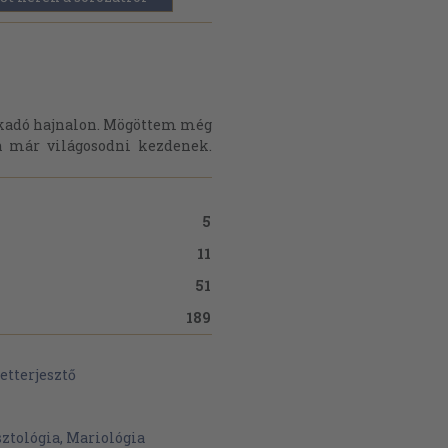
irkadó hajnalon. Mögöttem még
an már világosodni kezdenek.
5
11
51
189
etterjesztő
ztológia, Mariológia