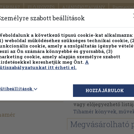
TÁRUHÁZ
ELŐJEGYZÉS
AJÁNDÉKUTALVÁNY
Partnerün
SZÁLLÍTÁS
SEGÍTSÉG
Személyre szabott beállítások
1.
Részletes kereső
Témaköri fa
eboldalunk a következő típusú cookie-kat alkalmazza:
1) weboldal működéséhez szükséges technikai cookie, (2
KIADV
unkcionális cookie, amely a szolgáltatás igénybe vételé
LEGNA
eszi az Ön számára könnyebbé és gyorsabbá, (3)
arketing cookie, amely alapján személyre szabott
PILLANATNYI ÁRAINK
FENNTARTHATÓ OLVASMÁN
irdetésekkel kereshetjük meg Önt.
A
ütiszabályzatunkat itt érheti el.
ú
Dr. Tóth Tihamér
ütibeállítások
HOZZÁJÁRULOK
Dr. Tóth Tihamér művein
vagy előjegyezhető listáj
Tihamér könyvek, műve
ihamér
Megvásárolható 