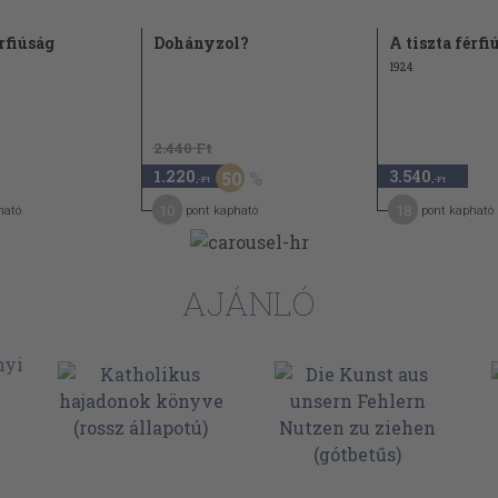
érfiúság
Dohányzol?
A tiszta férfi
1924
2.440 Ft
1.220
3.540
50
,-Ft
,-Ft
10
18
ható
pont kapható
pont kapható
AJÁNLÓ