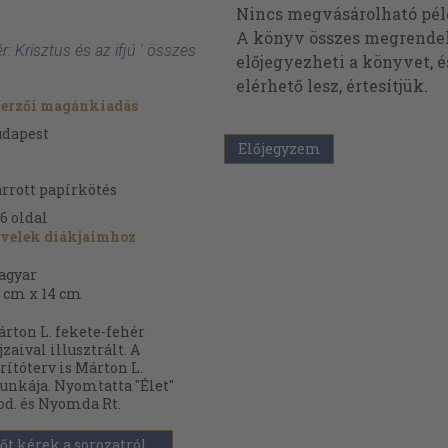
Nincs megvásárolható pé
A könyv összes megrendelh
r: Krisztus és az ifjú ' összes
előjegyezheti a könyvet, 
elérhető lesz, értesítjük.
zerzői magánkiadás
udapest
Előjegyzem
rrott papírkötés
6
oldal
velek diákjaimhoz
agyar
 cm x 14 cm
rton L. fekete-fehér
jzaival illusztrált. A
rítóterv is Márton L.
nkája. Nyomtatta "Élet"
od. és Nyomda Rt.
őt kérek a sorozatról