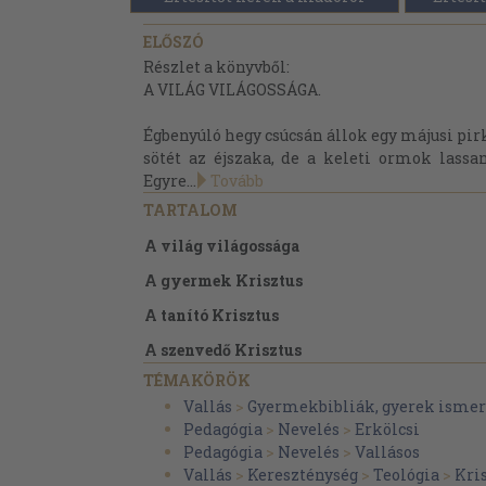
ELŐSZÓ
Részlet a könyvből:
A VILÁG VILÁGOSSÁGA.
Égbenyúló hegy csúcsán állok egy májusi p
sötét az éjszaka, de a keleti ormok lass
Egyre...
Tovább
TARTALOM
A világ világossága
A gyermek Krisztus
A tanító Krisztus
A szenvedő Krisztus
TÉMAKÖRÖK
Vallás
>
Gyermekbibliák, gyerek ismer
Pedagógia
>
Nevelés
>
Erkölcsi
Pedagógia
>
Nevelés
>
Vallásos
Vallás
>
Kereszténység
>
Teológia
>
Kris