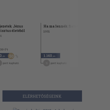
jezetek Jézus
Ha ma lennék fiatal...
Szent Ben
isztus életéből
gyerekekh
2002
1
1992
630 Ft
1.140 Ft
0
1.140
790
50
30
,-Ft
,-Ft
,-Ft
9
7
pont kapható
pont kapható
pont kap
ELÉRHETŐSÉGEINK