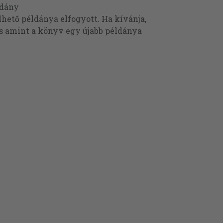
ldány
ető példánya elfogyott. Ha kívánja,
és amint a könyv egy újabb példánya