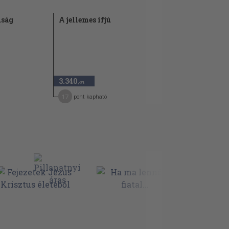
úság
A jellemes ifjú
3.340
,-Ft
17
pont kapható