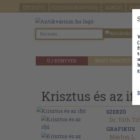
ÉRTESÍTŐ
FIZESSEN
KÖNYVVEL!
AUKCIÓ
PON
W
(
f
t
m
ÚJ KÖNYVEK
MOST ÉRKEZETT
h
s
Krisztus és az ifj
S
SZERZŐ
Dr. Tóth T
GRAFIKUS
Márton L.