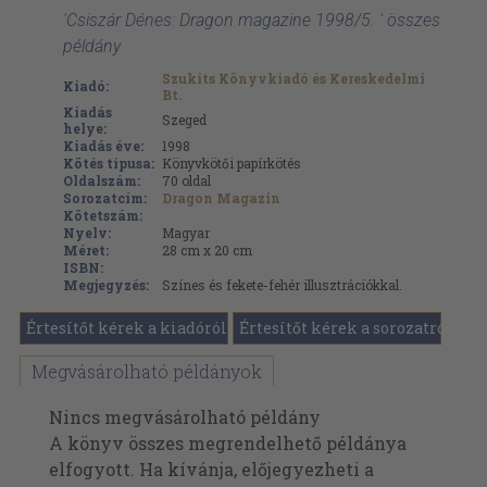
'Csiszár Dénes: Dragon magazine 1998/5. ' összes
példány
Szukits Könyvkiadó és Kereskedelmi
Kiadó:
Bt.
Kiadás
Szeged
helye:
Kiadás éve:
1998
Kötés típusa:
Könyvkötői papírkötés
Oldalszám:
70
oldal
Sorozatcím:
Dragon Magazin
Kötetszám:
Nyelv:
Magyar
Méret:
28 cm x 20 cm
ISBN:
Megjegyzés:
Színes és fekete-fehér illusztrációkkal.
Értesítőt kérek a kiadóról
Értesítőt kérek a sorozatról
Megvásárolható példányok
Nincs megvásárolható példány
A könyv összes megrendelhető példánya
elfogyott. Ha kívánja, előjegyezheti a