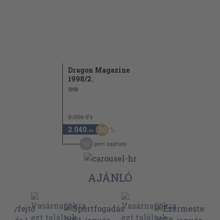
Dragon Magazine
1998/2.
1998
2.550 Ft
2.040
20
,-Ft
10
pont kapható
AJÁNLÓ