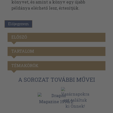
könyvet, és amint a könyv egy újabb
példánya elérhető lesz, értesítjük.
Előjegyzem
ELŐSZÓ
TARTALOM
TÉMAKÖRÖK
A SOROZAT TOVÁBBI MŰVEI