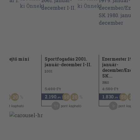
ényfejtő mini
Sportfogadás 2001.
Ezermester 1979.
r 1.
január-december I-II.
január-
december/Ezerme
2001
SK...
1980
t
5.480 Ft
4.580 Ft
2.190
1.830
50
20
50
20
50
20
,-Ft
,-Ft
11
9
pont kapható
pont kapható
pont kapható