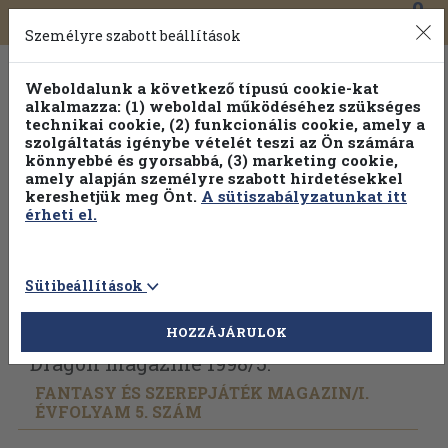
0
Toggle
Főmenü
Könyveink
navigation
Személyre szabott beállítások
Weboldalunk a következő típusú cookie-kat
alkalmazza: (1) weboldal működéséhez szükséges
technikai cookie, (2) funkcionális cookie, amely a
szolgáltatás igénybe vételét teszi az Ön számára
könnyebbé és gyorsabbá, (3) marketing cookie,
Válogasson több mint 30 000 kötet közül
amely alapján személyre szabott hirdetésekkel
Hobbi témakörökben
20% kedvezménnyel!
kereshetjük meg Önt.
A sütiszabályzatunkat itt
érheti el.
Sütibeállítások
Vissza az előző oldalra
Válasszon példányt
HOZZÁJÁRULOK
Dragon magazine 1998/
5.
FANTASY ÉS SZEREPJÁTÉK MAGAZIN/
I.
ÉVFOLYAM 5. SZÁM