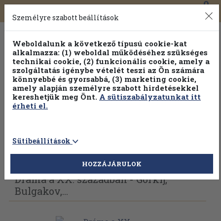
0
Toggle
Főmenü
Könyveink
navigation
Személyre szabott beállítások
Weboldalunk a következő típusú cookie-kat
alkalmazza: (1) weboldal működéséhez szükséges
technikai cookie, (2) funkcionális cookie, amely a
szolgáltatás igénybe vételét teszi az Ön számára
könnyebbé és gyorsabbá, (3) marketing cookie,
Válogasson több mint 30 000 kötet közül
amely alapján személyre szabott hirdetésekkel
Hobbi témakörökben
20% kedvezménnyel!
kereshetjük meg Önt.
A sütiszabályzatunkat itt
érheti el.
Sütibeállítások
Vissza az előző oldalra
Válasszon példányt
HOZZÁJÁRULOK
Dráma a XX. században - Gorkij,
Bulgakov,...