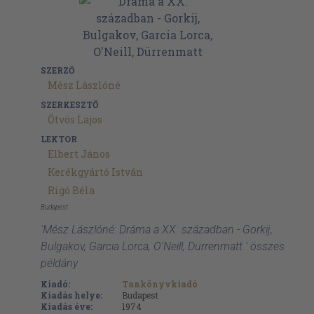
SZERZŐ
Mész Lászlóné
SZERKESZTŐ
Ötvös Lajos
LEKTOR
Elbert János
Kerékgyártó István
Rigó Béla
Budapest
'Mész Lászlóné: Dráma a XX. században - Gorkij,
Bulgakov, Garcia Lorca, O'Neill, Dürrenmatt ' összes
példány
Kiadó:
Tankönyvkiadó
Kiadás helye:
Budapest
Kiadás éve:
1974