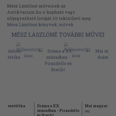
Mész Lászlóné műveinek az
Antikvarium.hu-n kapható vagy
előjegyezhető listáját itt tekintheti meg:
Mész Lászlóné könyvek, művek
MÉSZ LÁSZLÓNÉ TOVÁBBI MŰVEI
lom-esztétika
Dráma a XX.
Mai magyar dr
században - Pirandello
1982
és Brecht