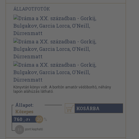
ÁLLAPOTFOTÓK
Könyvtári könyv volt. A borítón amatőr védőborító, néhány
lapon aláhúzás látható.
Állapot:
KOSÁRBA
960 Ft
Közepes
760
20
,-Ft
11
pont kapható