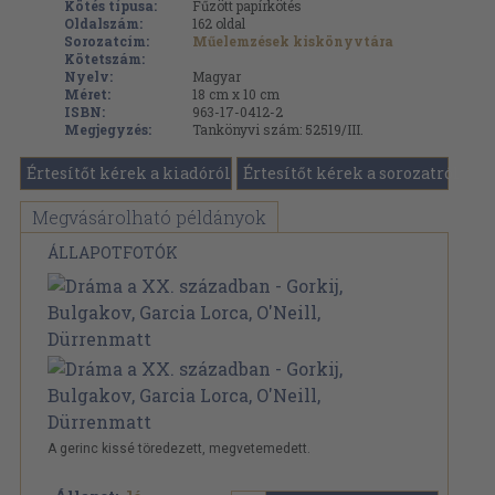
Kötés típusa:
Fűzött papírkötés
Oldalszám:
162
oldal
Sorozatcím:
Műelemzések kiskönyvtára
Kötetszám:
Nyelv:
Magyar
Méret:
18 cm x 10 cm
ISBN:
963-17-0412-2
Megjegyzés:
Tankönyvi szám: 52519/III.
Értesítőt kérek a kiadóról
Értesítőt kérek a sorozatról
Megvásárolható példányok
ÁLLAPOTFOTÓK
A gerinc kissé töredezett, megvetemedett.