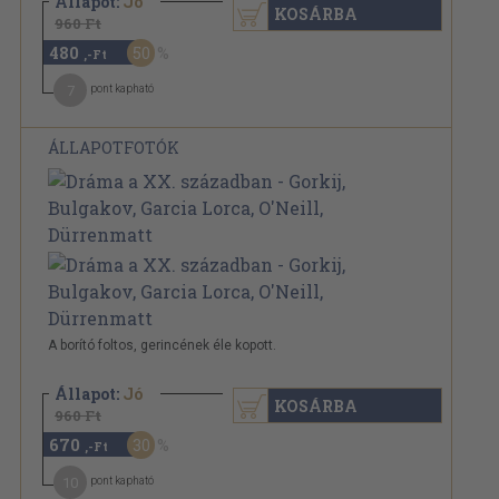
Állapot:
Jó
KOSÁRBA
960 Ft
480
50
,-Ft
7
pont kapható
ÁLLAPOTFOTÓK
A borító foltos, gerincének éle kopott.
Állapot:
Jó
KOSÁRBA
960 Ft
670
30
,-Ft
10
pont kapható