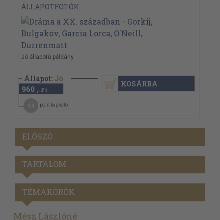
ÁLLAPOTFOTÓK
Jó állapotú példány.
Állapot:
Jó
KOSÁRBA
960
,-Ft
14
pont kapható
ELŐSZÓ
TARTALOM
TÉMAKÖRÖK
Mész Lászlóné