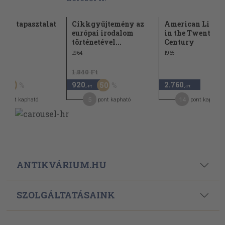
y és tapasztalat
Cikkgyűjtemény az
American Litera
európai irodalom
in the Twentieth
történetével...
Century
1964
1965
Ft
1.840 Ft
920
2.760
50
50
,-Ft
,-Ft
5
14
pont kapható
pont kapható
pont kapható
ANTIKVÁRIUM.HU
SZOLGÁLTATÁSAINK