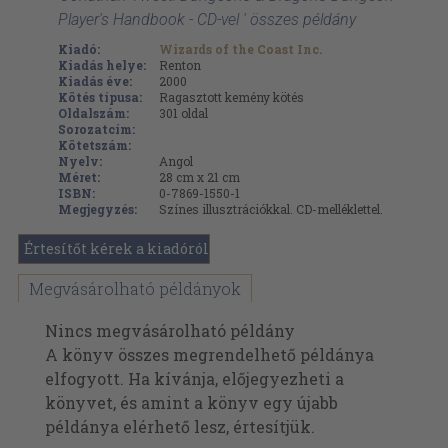
Player's Handbook - CD-vel ' összes példány
Kiadó:
Wizards of the Coast Inc.
Kiadás helye:
Renton
Kiadás éve:
2000
Kötés típusa:
Ragasztott kemény kötés
Oldalszám:
301
oldal
Sorozatcím:
Kötetszám:
Nyelv:
Angol
Méret:
28 cm x 21 cm
ISBN:
0-7869-1550-1
Megjegyzés:
Színes illusztrációkkal. CD-melléklettel.
Értesítőt kérek a kiadóról
Megvásárolható példányok
Nincs megvásárolható példány
A könyv összes megrendelhető példánya
elfogyott. Ha kívánja, előjegyezheti a
könyvet, és amint a könyv egy újabb
példánya elérhető lesz, értesítjük.