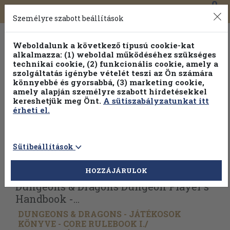
0
Toggle
Főmenü
Könyveink
navigation
Személyre szabott beállítások
Weboldalunk a következő típusú cookie-kat
alkalmazza: (1) weboldal működéséhez szükséges
technikai cookie, (2) funkcionális cookie, amely a
szolgáltatás igénybe vételét teszi az Ön számára
könnyebbé és gyorsabbá, (3) marketing cookie,
Válogasson több mint 1.000.000 kiadványunk közül
10-
amely alapján személyre szabott hirdetésekkel
100% kedvezménnyel!
kereshetjük meg Önt.
A sütiszabályzatunkat itt
érheti el.
Sütibeállítások
Vissza az előző oldalra
Válasszon példányt
HOZZÁJÁRULOK
Dungeons & Dragons Dungeon Player's
Handbook -...
DUNGEONS & DRAGONS - JÁTÉKOSOK
KÖNYVE - CORE RULEBOOK I./