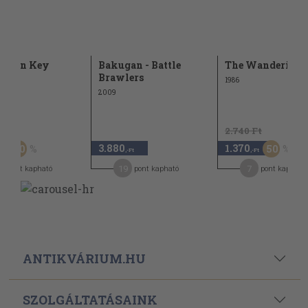
olden Key
Bakugan - Battle
The Wandering 
Brawlers
1986
2009
Ft
2.740 Ft
3.880
1.370
50
50
-Ft
,-Ft
,-Ft
19
7
pont kapható
pont kapható
pont kapható
ANTIKVÁRIUM.HU
SZOLGÁLTATÁSAINK