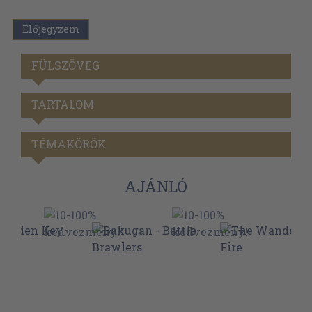
Előjegyzem
FÜLSZÖVEG
TARTALOM
TÉMAKÖRÖK
AJÁNLÓ