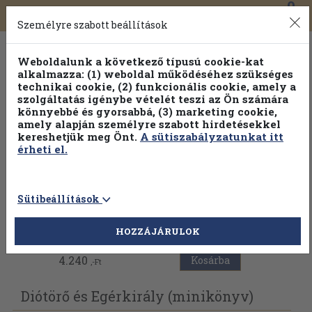
0
Toggle
Főmenü
Könyveink
navigation
Személyre szabott beállítások
Weboldalunk a következő típusú cookie-kat
alkalmazza: (1) weboldal működéséhez szükséges
technikai cookie, (2) funkcionális cookie, amely a
szolgáltatás igénybe vételét teszi az Ön számára
könnyebbé és gyorsabbá, (3) marketing cookie,
amely alapján személyre szabott hirdetésekkel
kereshetjük meg Önt.
A sütiszabályzatunkat itt
érheti el.
Sütibeállítások
Vissza az előző oldalra
HOZZÁJÁRULOK
4.240
Kosárba
,-Ft
Diótörő és Egérkirály (minikönyv)