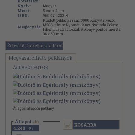
Kötetszám:
Nyelv:
Magyar
Méret:
5 cm x 4 cm
ISBN:
963-07-1233-4
Kiadott példányszám: 5000 Könyvtervező:
Miklósi Imre Nyomda: Kner Nyomda Fekete-
Megjegyzés:
fehér illusztrációkkal. A könyv pontos mérete:
36 x 53 mm.
Értesítőt kérek a kiadóról
Megvásárolható példányok
ÁLLAPOTFOTÓK
Átlagos állapotú példány.
Állapot:
Jó
KOSÁRBA
4.240
,-Ft