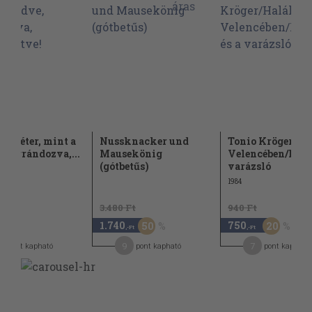
j, Péter, mint a
Nussknacker und
Tonio Kröger/Ha
, ugrándozva,...
Mausekönig
Velencében/Mari
(gótbetűs)
varázsló
1984
3.480 Ft
940 Ft
1.740
750
50
20
-Ft
,-Ft
,-Ft
9
7
pont kapható
pont kapható
pont kapható