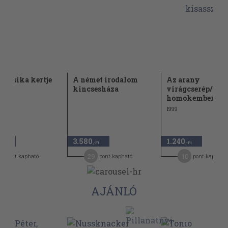
muzsika kertje
A német irodalom
Az arany
kincsesháza
virágcserép/A
homokember/Scud
1999
3.580
1.240
,-Ft
,-Ft
,-Ft
0
29
10
pont kapható
pont kapható
pont kapható
AJÁNLÓ