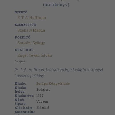
SZERZŐ
E. T. A. Hoffman
SZERKESZTŐ
Székely Magda
FORDÍTÓ
Sárközi György
GRAFIKUS
Engel Tevan István
Budapest
'E. T. A. Hoffman: Diótörő és Egérkirály (minikönyv)
' összes példány
Kiadó:
Európa Könyvkiadó
Kiadás
Budapest
helye:
Kiadás éve:
1977
Kötés
Vászon
típusa:
Oldalszám:
318
oldal
Sorozatcím: