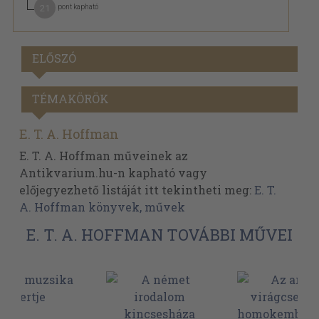
21
pont kapható
ELŐSZÓ
TÉMAKÖRÖK
E. T. A. Hoffman
E. T. A. Hoffman műveinek az
Antikvarium.hu-n kapható vagy
előjegyezhető listáját itt tekintheti meg:
E. T.
A. Hoffman könyvek, művek
E. T. A. HOFFMAN TOVÁBBI MŰVEI