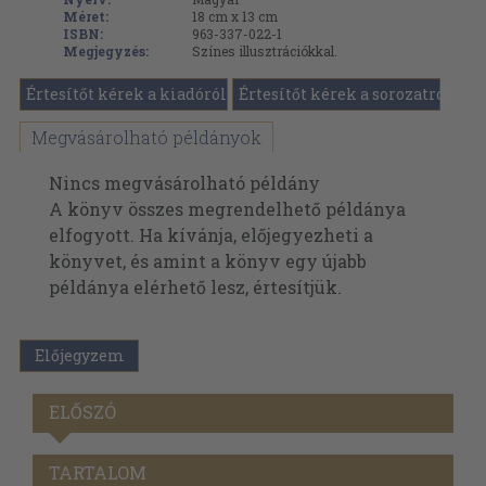
Méret:
18 cm x 13 cm
ISBN:
963-337-022-1
Megjegyzés:
Színes illusztrációkkal.
Értesítőt kérek a kiadóról
Értesítőt kérek a sorozatról
Megvásárolható példányok
Nincs megvásárolható példány
A könyv összes megrendelhető példánya
elfogyott. Ha kívánja, előjegyezheti a
könyvet, és amint a könyv egy újabb
példánya elérhető lesz, értesítjük.
Előjegyzem
ELŐSZÓ
TARTALOM