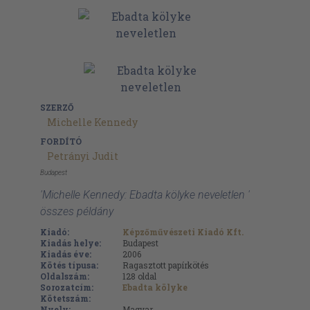
SZERZŐ
Michelle Kennedy
FORDÍTÓ
Petrányi Judit
Budapest
'Michelle Kennedy: Ebadta kölyke neveletlen '
összes példány
Kiadó:
Képzőművészeti Kiadó Kft.
Kiadás helye:
Budapest
Kiadás éve:
2006
Kötés típusa:
Ragasztott papírkötés
Oldalszám:
128
oldal
Sorozatcím:
Ebadta kölyke
Kötetszám:
Nyelv:
Magyar