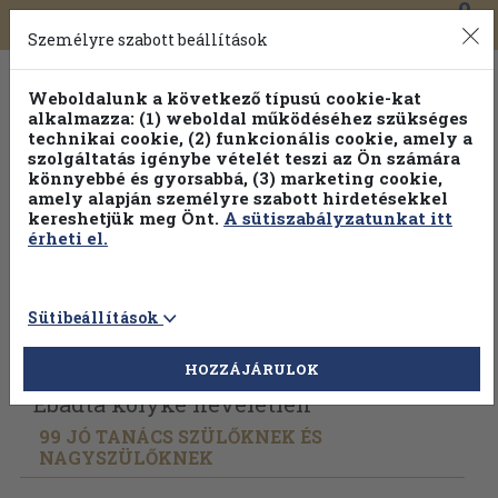
0
Toggle
Főmenü
Könyveink
navigation
Személyre szabott beállítások
Weboldalunk a következő típusú cookie-kat
alkalmazza: (1) weboldal működéséhez szükséges
technikai cookie, (2) funkcionális cookie, amely a
szolgáltatás igénybe vételét teszi az Ön számára
könnyebbé és gyorsabbá, (3) marketing cookie,
Válogasson több mint 1.000.000 kiadványunk közül
10-
amely alapján személyre szabott hirdetésekkel
100% kedvezménnyel!
kereshetjük meg Önt.
A sütiszabályzatunkat itt
érheti el.
Sütibeállítások
Vissza az előző oldalra
Válasszon példányt
HOZZÁJÁRULOK
Ebadta kölyke neveletlen
99 JÓ TANÁCS SZÜLŐKNEK ÉS
NAGYSZÜLŐKNEK