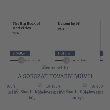
The Big Book of
Nekem bejött...
Eba
Activities
2004
2008
1.84
2.540
1.640
920
,-Ft
,-Ft
13
13
pont kapható
pont kapható
A SOROZAT TOVÁBBI MŰVEI