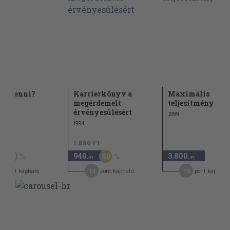
ell tenni?
Karrierkönyv a
Maximális
megérdemelt
teljesítmény
érvényesülésért
1999
1994
Ft
1.880 Ft
940
3.800
50
50
,-Ft
,-Ft
14
19
pont kapható
pont kapható
pont kapható