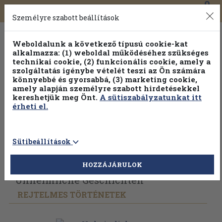
0
Toggle
Főmenü
Könyveink
navigation
Személyre szabott beállítások
Weboldalunk a következő típusú cookie-kat
alkalmazza: (1) weboldal működéséhez szükséges
technikai cookie, (2) funkcionális cookie, amely a
szolgáltatás igénybe vételét teszi az Ön számára
könnyebbé és gyorsabbá, (3) marketing cookie,
Válogasson több mint 1.000.000 kiadványunk közül
10-
amely alapján személyre szabott hirdetésekkel
100% kedvezménnyel!
kereshetjük meg Önt.
A sütiszabályzatunkat itt
érheti el.
Sütibeállítások
Vissza az előző oldalra
Válasszon példányt
HOZZÁJÁRULOK
Unheimliche Geschichten
REJTELMES TÖRTÉNETEK