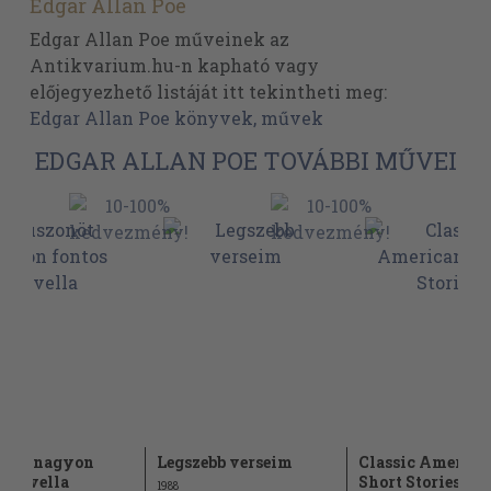
Edgar Allan Poe
Edgar Allan Poe műveinek az
Antikvarium.hu-n kapható vagy
előjegyezhető listáját itt tekintheti meg:
Edgar Allan Poe könyvek, művek
EDGAR ALLAN POE TOVÁBBI MŰVEI
onöt nagyon
Legszebb verseim
Classic America
s novella
Short Stories
1988