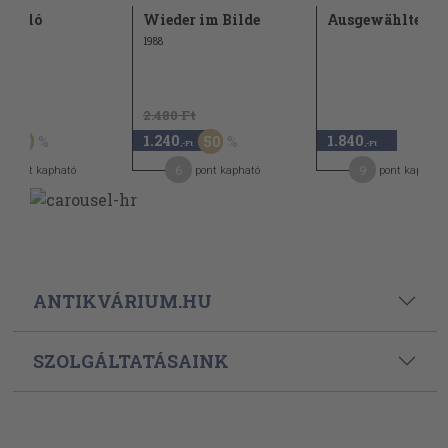
zélő ló
Wieder im Bilde
Ausgewählte Sk
1988
t
2.480 Ft
1.240
1.840
50
50
,-Ft
,-Ft
6
9
pont kapható
pont kapható
pont kapható
ANTIKVÁRIUM.HU
SZOLGÁLTATÁSAINK