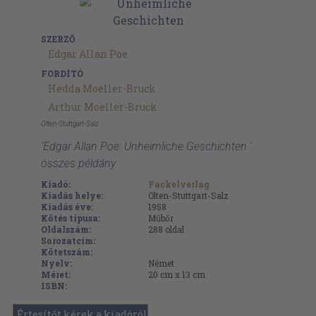
SZERZŐ
Edgar Allan Poe
FORDÍTÓ
Hedda Moeller-Bruck
Arthur Moeller-Bruck
Olten-Stuttgart-Salz
'Edgar Allan Poe: Unheimliche Geschichten '
összes példány
Kiadó:
Fackelverlag
Kiadás helye:
Olten-Stuttgart-Salz
Kiadás éve:
1958
Kötés típusa:
Műbőr
Oldalszám:
288
oldal
Sorozatcím:
Kötetszám:
Nyelv:
Német
Méret:
20 cm x 13 cm
ISBN:
Értesítőt kérek a kiadóról