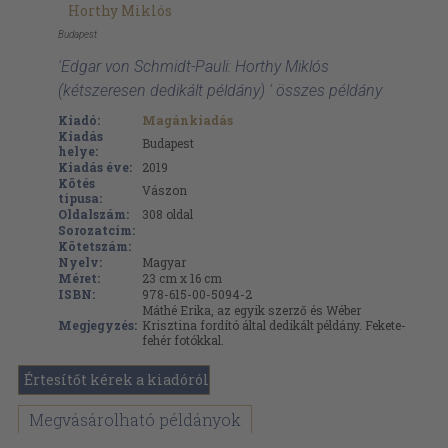
Horthy Miklós
Budapest
'Edgar von Schmidt-Pauli: Horthy Miklós
(kétszeresen dedikált példány) ' összes példány
Kiadó:
Magánkiadás
Kiadás
Budapest
helye:
Kiadás éve:
2019
Kötés
Vászon
típusa:
Oldalszám:
308
oldal
Sorozatcím:
Kötetszám:
Nyelv:
Magyar
Méret:
23 cm x 16 cm
ISBN:
978-615-00-5094-2
Máthé Erika, az egyik szerző és Wéber
Megjegyzés:
Krisztina fordító által dedikált példány. Fekete-
fehér fotókkal.
Értesítőt kérek a kiadóról
Megvásárolható példányok