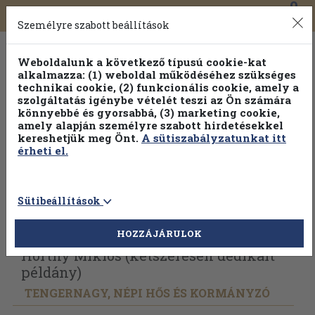
0
Toggle
Főmenü
Könyveink
navigation
Személyre szabott beállítások
Weboldalunk a következő típusú cookie-kat
alkalmazza: (1) weboldal működéséhez szükséges
technikai cookie, (2) funkcionális cookie, amely a
szolgáltatás igénybe vételét teszi az Ön számára
könnyebbé és gyorsabbá, (3) marketing cookie,
amely alapján személyre szabott hirdetésekkel
kereshetjük meg Önt.
A sütiszabályzatunkat itt
érheti el.
Sütibeállítások
Vissza az előző oldalra
Válasszon példányt
HOZZÁJÁRULOK
Horthy Miklós (kétszeresen dedikált
példány)
TENGERNAGY, NÉPI HŐS ÉS KORMÁNYZÓ