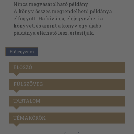
Nincs megvásárolható példány
A könyv összes megrendelhető példánya
elfogyott. Ha kívánja, előjegyezheti a
könyvet, és amint a könyv egy újabb
példánya elérhető lesz, értesítjük.
Előjegyzem
ELŐSZÓ
FÜLSZÖVEG
TARTALOM
TÉMAKÖRÖK