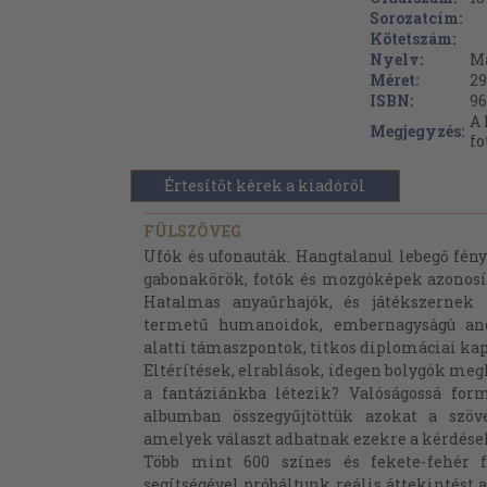
Sorozatcím:
Kötetszám:
Nyelv:
M
Méret:
29
ISBN:
96
A 
Megjegyzés:
fo
Értesítőt kérek a kiadóról
FÜLSZÖVEG
Ufók és ufonauták. Hangtalanul lebegő fén
gabonakörök, fotók és mozgóképek azonosít
Hatalmas anyaűrhajók, és játékszernek 
termetű humanoidok, embernagyságú and
alatti támaszpontok, titkos diplomáciai kap
Eltérítések, elrablások, idegen bolygók meg
a fantáziánkba létezik? Valóságossá for
albumban összegyűjtöttük azokat a szöv
amelyek választ adhatnak ezekre a kérdése
Több mint 600 színes és fekete-fehér f
segítségével próbáltunk reális áttekintést 