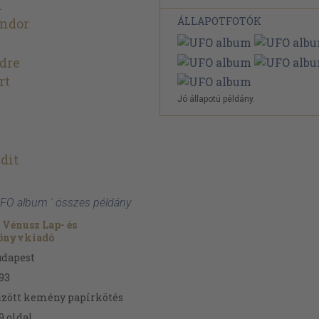
n
ÁLLAPOTFOTÓK
ándor
dre
rt
Jó állapotú példány.
dit
UFO album ' összes példány
 Vénusz Lap- és
önyvkiadó
udapest
93
zött kemény papírkötés
9
oldal