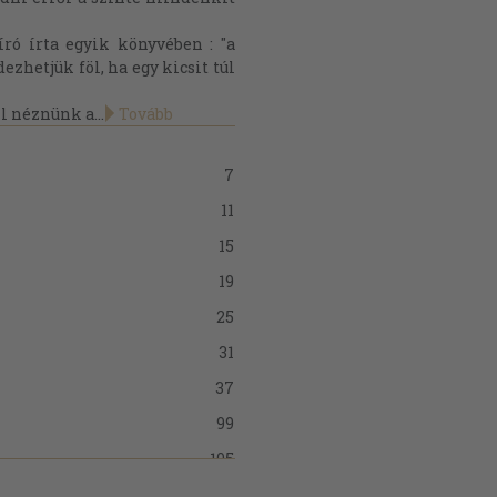
író írta egyik könyvében : "a
zhetjük föl, ha egy kicsit túl
 néznünk a...
Tovább
7
11
15
19
25
31
37
99
105
113