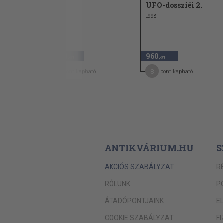
UFO-dossziéi 2.
1996
1998
1.980
960
,-Ft
,-Ft
10
8
pont kapható
pont kapható
ANTIKVÁRIUM.HU
S
AKCIÓS SZABÁLYZAT
R
RÓLUNK
P
ÁTADÓPONTJAINK
E
COOKIE SZABÁLYZAT
F