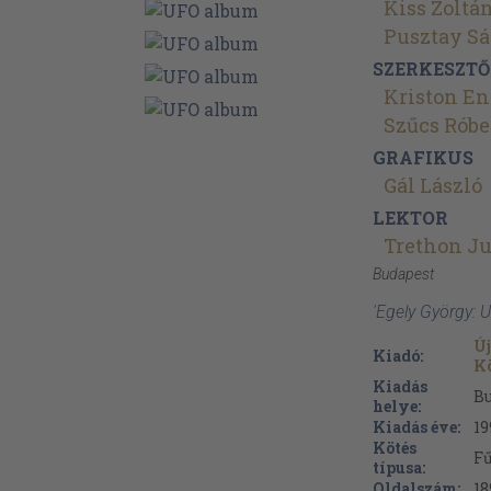
Kiss Zoltá
Pusztay S
SZERKESZTŐ
Kriston En
Szűcs Róbe
GRAFIKUS
Gál László
LEKTOR
Trethon Ju
Budapest
'Egely György: 
Új
Kiadó:
K
Kiadás
B
helye:
Kiadás éve:
19
Kötés
Fű
típusa:
Oldalszám:
18