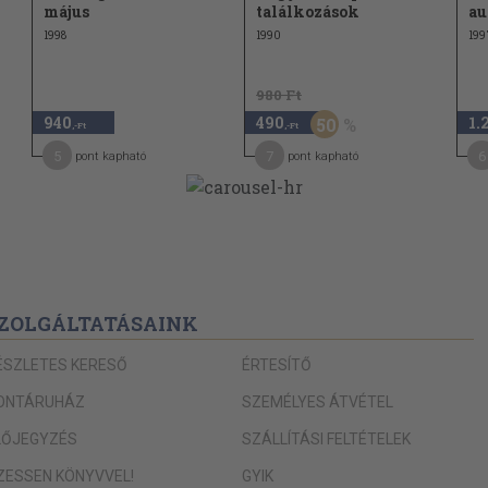
május
találkozások
au
1998
1990
199
980 Ft
940
490
1.
50
,-Ft
,-Ft
5
7
6
pont kapható
pont kapható
ZOLGÁLTATÁSAINK
ÉSZLETES KERESŐ
ÉRTESÍTŐ
ONTÁRUHÁZ
SZEMÉLYES ÁTVÉTEL
LŐJEGYZÉS
SZÁLLÍTÁSI FELTÉTELEK
IZESSEN KÖNYVVEL!
GYIK