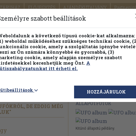
TÁRUHÁZ
ELŐJEGYZÉS
AJÁNDÉKUTALVÁNY
Partnerün
SZÁLLÍTÁS
SEGÍTSÉG
Személyre szabott beállítások
1.
Részletes kereső
Témaköri fa
eboldalunk a következő típusú cookie-kat alkalmazza:
1) weboldal működéséhez szükséges technikai cookie, (2
KIADV
unkcionális cookie, amely a szolgáltatás igénybe vételé
LEGNA
eszi az Ön számára könnyebbé és gyorsabbá, (3)
arketing cookie, amely alapján személyre szabott
PILLANATNYI ÁRAINK
FENNTARTHATÓ OLVASMÁN
irdetésekkel kereshetjük meg Önt.
A
ütiszabályzatunkat itt érheti el.
ütibeállítások
Megvásárolható 
HOZZÁJÁRULOK
ÁLLAPOTFOTÓK
UFÓKRÓL, DE EDDIG MÉG
LUK"
Kitűnő állapotú példány.
rgy