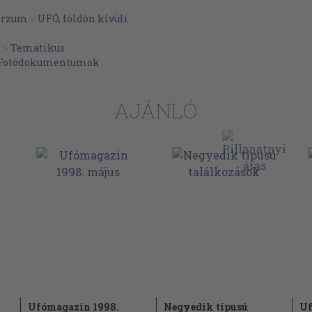
erzum
>
UFÓ, földön kívüli
123
129
k
>
Tematikus
Fotódokumentumok
137
148
AJÁNLÓ
158
167
171
175
175
181
Ufómagazin 1998.
Negyedik típusú
Uf