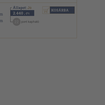
Állapot:
Jó
KOSÁRBA
2.440
,-Ft
22
pont kapható