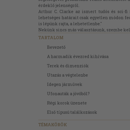
érdeklő jelenségről.
Arthur C. Clarke az ismert tudós és sci-fi 
lehetséges határait csak egyetlen módon fede
is lépünk rajta, a lehetetlenbe."
Nekünk sincs más választásunk, szembe kell
TARTALOM
Bevezető
A harmadik évezred kihívása
Terek és dimenziók
Utazás a végtelenbe
Idegen járművek
Ufonauták a jövőből?
Régi korok üzenete
Első típusú találkozások
Második típusú találkozások
TÉMAKÖRÖK