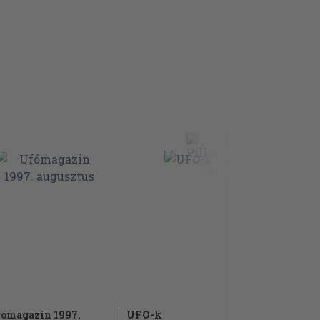
ómagazin 1997.
UFO-k
Eltérítése