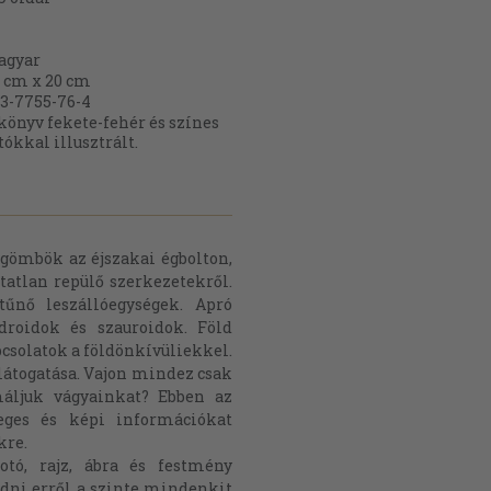
agyar
 cm x 20 cm
3-7755-76-4
könyv fekete-fehér és színes
tókkal illusztrált.
ygömbök az éjszakai égbolton,
atlan repülő szerkezetekről.
tűnő leszállóegységek. Apró
roidok és szauroidok. Föld
csolatok a földönkívüliekkel.
látogatása. Vajon mindez csak
máljuk vágyainkat? Ebben az
eges és képi információkat
kre.
otó, rajz, ábra és festmény
adni erről a szinte mindenkit