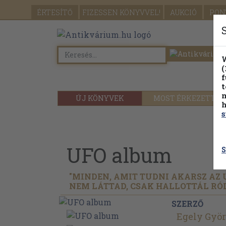
ÉRTESÍTŐ
FIZESSEN
KÖNYVVEL!
AUKCIÓ
PON
W
(
f
t
m
ÚJ KÖNYVEK
MOST ÉRKEZETT
h
s
UFO album
S
"MINDEN, AMIT TUDNI AKARSZ AZ 
NEM LÁTTAD, CSAK HALLOTTÁL RÓ
SZERZŐ
Egely Gyö