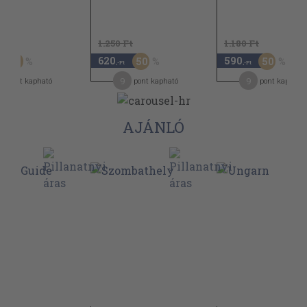
Ft
1.250 Ft
1.180 Ft
620
590
60
50
50
,-Ft
,-Ft
9
9
pont kapható
pont kapható
pont kapható
AJÁNLÓ