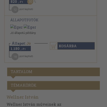
820
30
,-Ft
12
pont kapható
ÁLLAPOTFOTÓK
Jó állapotú példány.
Állapot:
Jó
KOSÁRBA
1.180
,-Ft
18
pont kapható
TARTALOM
TÉMAKÖRÖK
Wellner István
Wellner István műveinek az