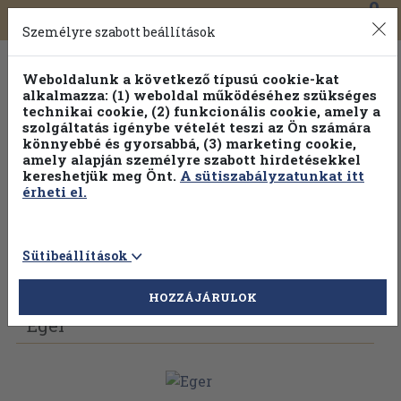
0
Toggle
Főmenü
Könyveink
navigation
Személyre szabott beállítások
Weboldalunk a következő típusú cookie-kat
alkalmazza: (1) weboldal működéséhez szükséges
technikai cookie, (2) funkcionális cookie, amely a
szolgáltatás igénybe vételét teszi az Ön számára
könnyebbé és gyorsabbá, (3) marketing cookie,
amely alapján személyre szabott hirdetésekkel
kereshetjük meg Önt.
A sütiszabályzatunkat itt
érheti el.
Sütibeállítások
Vissza az előző oldalra
Válasszon példányt
HOZZÁJÁRULOK
Eger