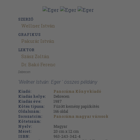
SZERZŐ
Wellner István
GRAFIKUS
Pakurár István
LEKTOR
Szász Zoltán
Dr. Bakó Ferenc
Debrecen
'Wellner István: Eger ' összes példány
Kiadó:
Panoráma Könyvkiadó
Kiadás helye:
Debrecen
Kiadás éve:
1987
Kötés típusa:
Fűzött kemény papírkötés
Oldalszám:
166
oldal
Sorozatcím:
Panoráma magyar városok
Kötetszám:
Nyelv:
Magyar
Méret:
20 cm x 12 cm
ISBN:
963-243-342-4