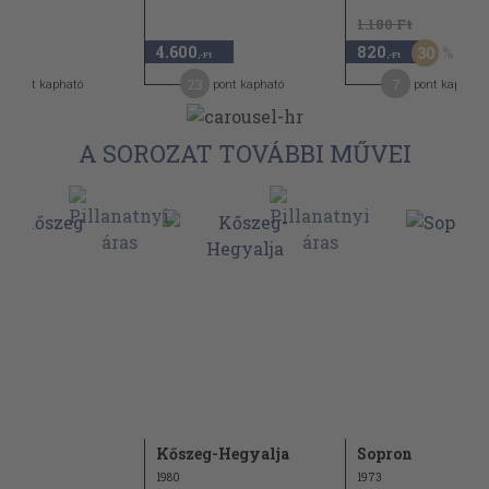
1.180 Ft
4.600
820
30
,-Ft
,-Ft
,-Ft
4
23
7
pont kapható
pont kapható
pont kapható
A SOROZAT TOVÁBBI MŰVEI
eg
Kőszeg-Hegyalja
Sopron
1980
1973