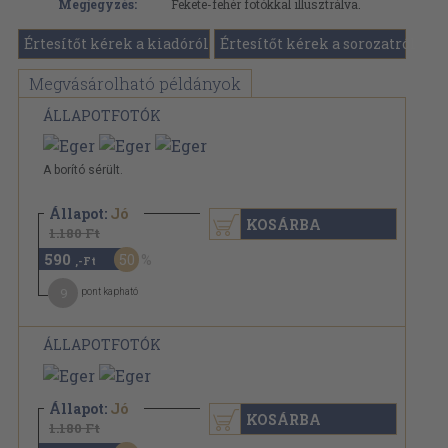
Megjegyzés:
Fekete-fehér fotókkal illusztrálva.
Értesítőt kérek a kiadóról
Értesítőt kérek a sorozatról
Megvásárolható példányok
ÁLLAPOTFOTÓK
A borító sérült.
Állapot:
Jó
KOSÁRBA
1.180 Ft
590
50
,-Ft
9
pont kapható
ÁLLAPOTFOTÓK
Állapot:
Jó
KOSÁRBA
1.180 Ft