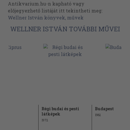
Antikvarium.hu-n kapható vagy
előjegyezhető listáját itt tekintheti meg:
Wellner István könyvek, művek
WELLNER ISTVÁN TOVÁBBI MŰVEI
s
Régi budai és pesti
Budapest
látképek
1982
1972