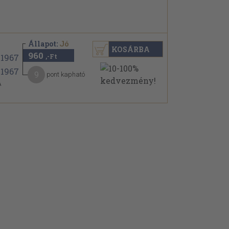
Állapot:
Jó
KOSÁRBA
960
,-Ft
9
pont kapható
A