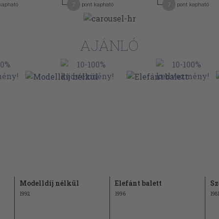
7
7
kapható
pont kapható
pont kapható
enguru. Fehér
298
a (Keszthelyi
309
AJÁNLÓ
házban
321
337
346
)
3852
s Levente)
gyali s ti égi
378
esernyője
393
4014
Modelldíj nélkül
Elefánt balett
Sz
r)
1992
1996
198
410
)
419