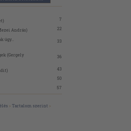
7
t)
22
Mezei András)
 úgy...
33
ek (Gergely
36
43
dit)
50
57
)
81
György)
élés
>
Tartalom szerint
>
101
s Mária)
112
nov Predrág)
120
enc)