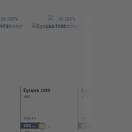
Égtájak 1980
Égtájak 1973
1980
1973
960 Ft
960 Ft
480
480
50
50
,-Ft
,-Ft