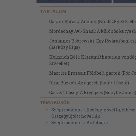
TARTALOM
Gulám Abrász: Anandi (Brodszky Erzsébe
Mordechay Avi-Shaul: A különös kutya (
Johannes Bobrowski: Egy fővárosban, csak
(Sárközy Elga)
Heinrich Böll: Kiszámíthatatlan vendég
Erzsébet)
Maurice Bruzeau: Földbeli partok (Pór Ju
Dino Buzzati:Az egerek (Lator László)
Calvert Casey: A kivégzés (Benyhe János
Julio Cortázar: Mama levelei (Hargitai 
TÉMAKÖRÖK
Szépirodalom
>
Regény, novella, elbesz
Roald Dahl: Áldozati báránycomb (Borbá
Összegyűjtött novellák
Filip David: Kút a sötét erdőben (Sztepá
Szépirodalom
>
Antológia
Ivan Faludi: Sally, Belsenből (Kőszeg Fer