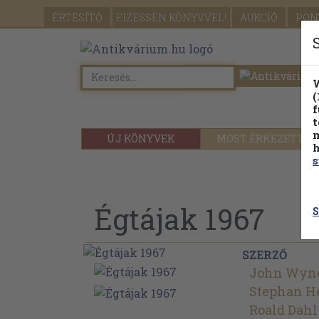
ÉRTESÍTŐ
FIZESSEN
KÖNYVVEL!
AUKCIÓ
PON
W
(
f
t
m
ÚJ KÖNYVEK
MOST ÉRKEZETT
h
s
Égtájak 1967
S
SZERZŐ
John Wyn
Stephan H
Roald Dahl