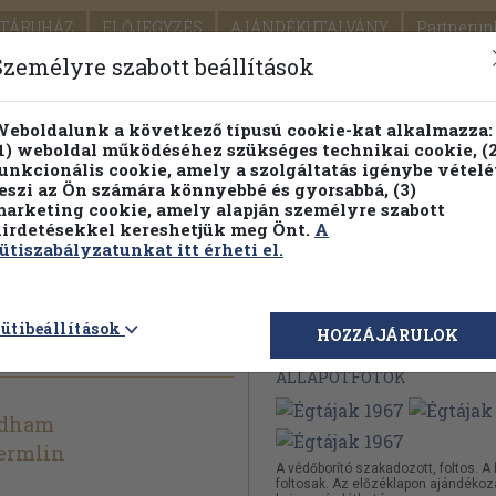
TÁRUHÁZ
ELŐJEGYZÉS
AJÁNDÉKUTALVÁNY
Partnerün
SZÁLLÍTÁS
SEGÍTSÉG
Személyre szabott beállítások
Részletes kereső
Témaköri fa
eboldalunk a következő típusú cookie-kat alkalmazza:
1) weboldal működéséhez szükséges technikai cookie, (2
Vál
unkcionális cookie, amely a szolgáltatás igénybe vételé
eszi az Ön számára könnyebbé és gyorsabbá, (3)
arketing cookie, amely alapján személyre szabott
PILLANATNYI ÁRAINK
FENNTARTHATÓ OLVASMÁN
irdetésekkel kereshetjük meg Önt.
A
ütiszabályzatunkat itt érheti el.
ütibeállítások
Megvásárolható 
HOZZÁJÁRULOK
ÁLLAPOTFOTÓK
dham
ermlin
A védőborító szakadozott, foltos. A 
foltosak. Az előzéklapon ajándékoz