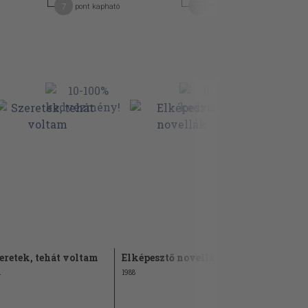
7
7
pont kapható
pont kapható
eretek, tehát voltam
Elképesztő novellák
Az Emberi
1
1988
1998