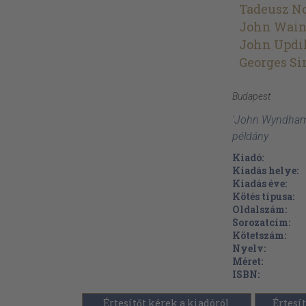
Tadeusz N
John Wai
John Updi
Georges S
Budapest
'John Wyndham:
példány
Kiadó:
Kiadás helye:
Kiadás éve:
Kötés típusa:
Oldalszám:
Sorozatcím:
Kötetszám:
Nyelv:
Méret:
ISBN:
Értesítőt kérek a kiadóról
Értesít