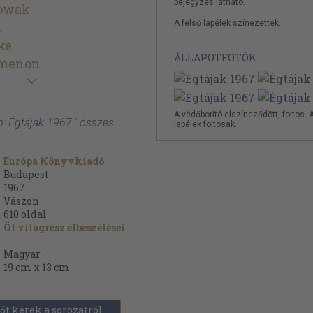
bejegyzés látható.
owak
A felső lapélek színezettek.
n
ke
ÁLLAPOTFOTÓK
imenon
A védőborító elszíneződött, foltos. 
 Égtájak 1967 ' összes
lapélek foltosak.
Európa Könyvkiadó
Budapest
1967
Vászon
610
oldal
Öt világrész elbeszélései
Magyar
19 cm x 13 cm
őt kérek a sorozatról